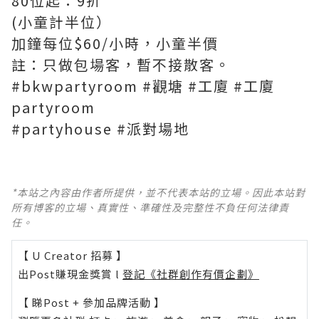
80位起：9折
(小童計半位）
加鐘每位$60/小時，小童半價
註：只做包場客，暫不接散客。
#bkwpartyroom #觀塘 #工廈 #工廈
partyroom
#partyhouse #派對場地
*本站之內容由作者所提供，並不代表本站的立場。因此本站對
所有博客的立場、真實性、準確性及完整性不負任何法律責
任。
【 U Creator 招募 】
出Post賺現金獎賞 l
登記《社群創作有價企劃》
【 睇Post + 參加品牌活動 】