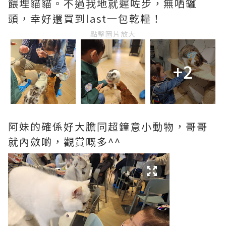
餵埋貓貓。不過我地就遲咗步，無哂罐
頭，幸好還買到last一包乾糧！
點擊圖片放大
+2
阿妹的確係好大膽同超鐘意小動物，哥哥
就內斂啲，觀賞嘅多^^