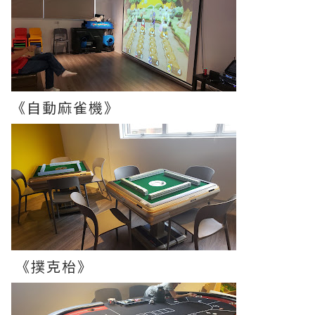
《自動麻雀機》
《撲克枱》