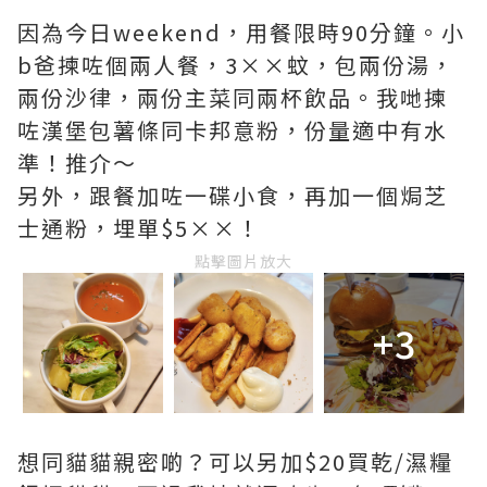
因為今日weekend，用餐限時90分鐘。小
b爸揀咗個兩人餐，3××蚊，包兩份湯，
兩份沙律，兩份主菜同兩杯飲品。我哋揀
咗漢堡包薯條同卡邦意粉，份量適中有水
準！推介～
另外，跟餐加咗一碟小食，再加一個焗芝
士通粉，埋單$5××！
點擊圖片放大
+3
想同貓貓親密啲？可以另加$20買乾/濕糧