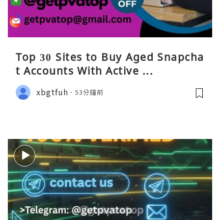
Top 30 Sites to Buy Aged Snapcha
t Accounts With Active ...
xbgtfuh
53分鐘前