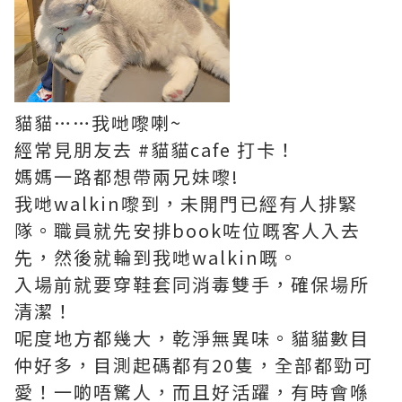
貓貓……我哋嚟喇~
經常見朋友去 #貓貓cafe 打卡！
媽媽一路都想帶兩兄妹嚟!
我哋walkin嚟到，未開門已經有人排緊
隊。職員就先安排book咗位嘅客人入去
先，然後就輪到我哋walkin嘅。
入場前就要穿鞋套同消毒雙手，確保場所
清潔！
呢度地方都幾大，乾淨無異味。貓貓數目
仲好多，目測起碼都有20隻，全部都勁可
愛！一啲唔驚人，而且好活躍，有時會喺