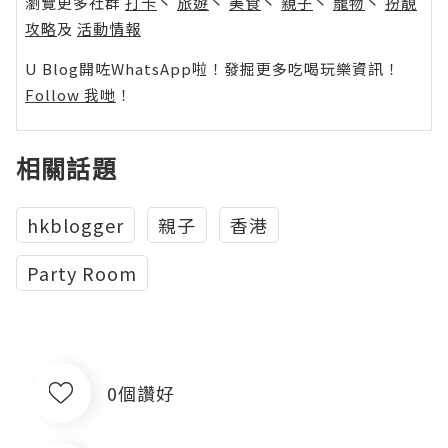
瀏覽更多社群
打卡
丶
旅遊
丶
美食
丶
親子
丶
寵物
丶
扮靚
攻略
及
活動情報
U Blog開咗WhatsApp啦！發掘更多吃喝玩樂資訊！
Follow 我哋
！
相關話題
hkblogger
親子
香港
Party Room
0個讚好