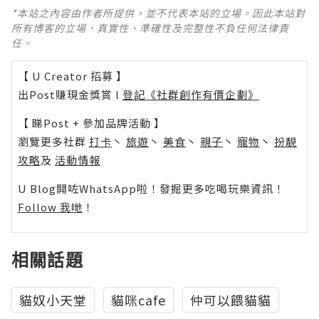
*本站之內容由作者所提供，並不代表本站的立場。因此本站對
所有博客的立場、真實性、準確性及完整性不負任何法律責
任。
【 U Creator 招募 】
出Post賺現金獎賞 l
登記《社群創作有價企劃》
【 睇Post + 參加品牌活動 】
瀏覽更多社群
打卡
丶
旅遊
丶
美食
丶
親子
丶
寵物
丶
扮靚
攻略
及
活動情報
U Blog開咗WhatsApp啦！發掘更多吃喝玩樂資訊！
Follow 我哋
！
相關話題
貓奴小天堂
貓咪cafe
仲可以餵貓貓