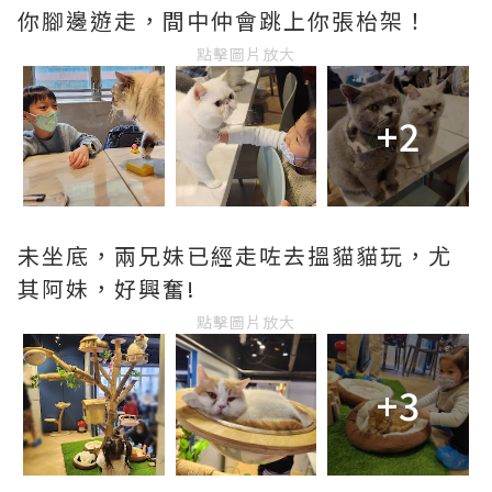
你腳邊遊走，間中仲會跳上你張枱架！
點擊圖片放大
+2
未坐底，兩兄妹已經走咗去搵貓貓玩，尤
其阿妹，好興奮!
點擊圖片放大
+3