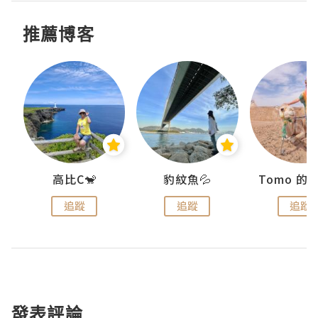
推薦博客
)
高比C🐒
豹紋魚💦
追蹤
追蹤
追蹤
發表評論