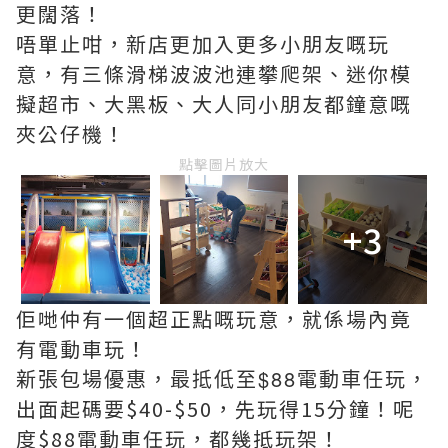
更闊落！
唔單止咁，新店更加入更多小朋友嘅玩
意，有三條滑梯波波池連攀爬架、迷你模
擬超市、大黑板、大人同小朋友都鐘意嘅
夾公仔機！
點擊圖片放大
+3
佢哋仲有一個超正點嘅玩意，就係場內竟
有電動車玩！
新張包場優惠，最抵低至
$88
電動車任玩，
出面起碼要$40-$50，先玩得15分鐘！呢
度$88電動車任玩，都幾抵玩架！