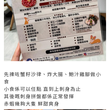
先揀咗蟹籽沙律、炸大腸、鮑汁雞腳做小
食
小食係可以任點 直到上刺身為止
其後嘅刺身拼盤都係正常發揮
赤蝦幾夠大隻 鮮甜爽身