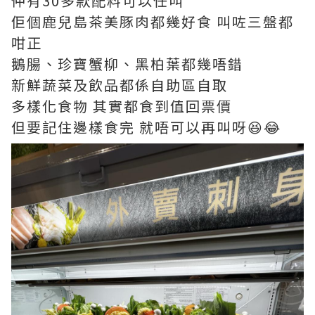
仲有30多款配料可以任叫
佢個鹿兒島茶美豚肉都幾好食 叫咗三盤都
咁正
鵝腸、珍寶蟹柳、黑柏葉都幾唔錯
新鮮蔬菜及飲品都係自助區自取
多樣化食物 其實都食到值回票價
但要記住邊樣食完 就唔可以再叫呀😆😂