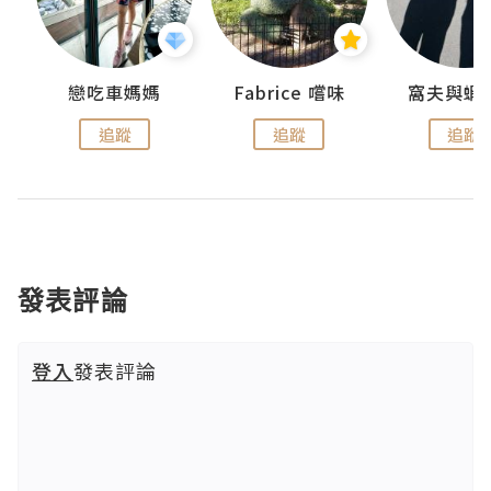
戀吃車媽媽
Fabrice 嚐味
窩夫與蝦
追蹤
追蹤
追蹤
發表評論
登入
發表評論