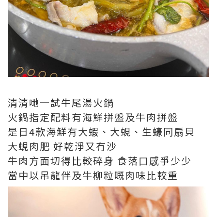
清清哋一試牛尾湯火鍋
火鍋指定配料有海鮮拼盤及牛肉拼盤
是日4款海鮮有大蝦、大蜆、生蠔同扇貝
大蜆肉肥 好乾淨又冇沙
牛肉方面切得比較碎身 食落口感爭少少
當中以吊龍伴及牛柳粒嘅肉味比較重