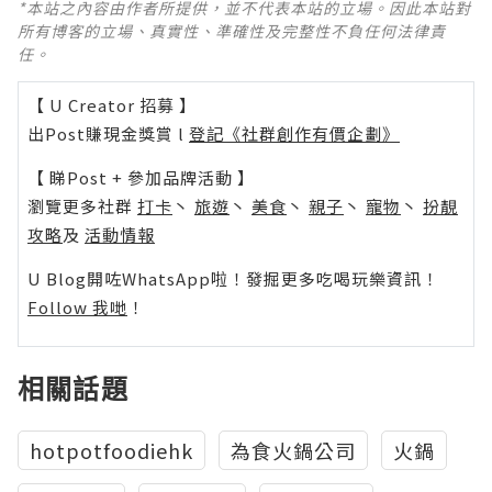
*本站之內容由作者所提供，並不代表本站的立場。因此本站對
所有博客的立場、真實性、準確性及完整性不負任何法律責
任。
【 U Creator 招募 】
出Post賺現金獎賞 l
登記《社群創作有價企劃》
【 睇Post + 參加品牌活動 】
瀏覽更多社群
打卡
丶
旅遊
丶
美食
丶
親子
丶
寵物
丶
扮靚
攻略
及
活動情報
U Blog開咗WhatsApp啦！發掘更多吃喝玩樂資訊！
Follow 我哋
！
相關話題
hotpotfoodiehk
為食火鍋公司
火鍋