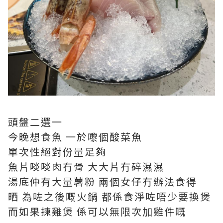
頭盤二選一
今晚想食魚 一於嚟個酸菜魚
單次性絕對份量足夠
魚片啖啖肉冇骨 大大片冇碎濕濕
湯底仲有大量薯粉 兩個女仔冇辦法食得
晒 為咗之後嘅火鍋 都係食淨咗唔少要換煲
而如果揀雞煲 係可以無限次加雞件嘅