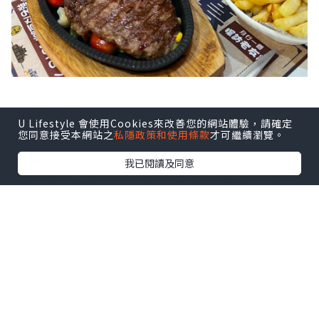
鐵板扒餐 - Mundi 牛柳 $88
U Lifestyle 會使用Cookies來改善您的網站體驗，請確定
頭盤可選湯、沙律、海鮮已經令人好三心
您同意接受本網站之
私隱政策和使用條款
才可繼續瀏覽。
兩意
我已閱讀及同意
揀咗黑松茸鮮菌沙律 份量堆得高過個碗！
牛柳有兩塊 肉質非常軟腍
五成熟加上鐵板嘅餘溫 就熟得啱啱好
仲有紅蘿蔔、椰菜花、粟米等等配菜
加上一碗紫菜飯 好豐富抵食
設有調味料區供自取鐵板餐醬料