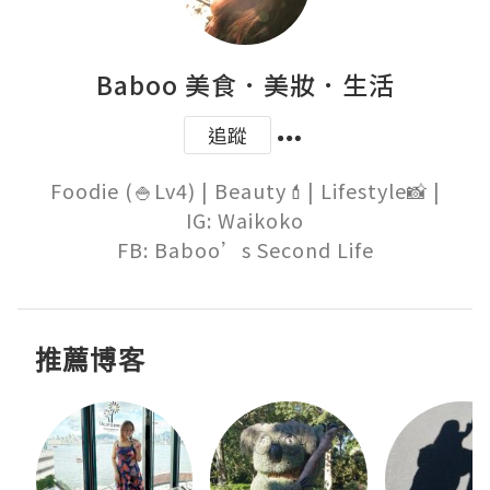
Baboo 美食．美妝．生活
追蹤
Foodie (🍚Lv4) | Beauty💄| Lifestyle📸 |

IG: Waikoko

FB: Baboo’s Second Life
推薦博客