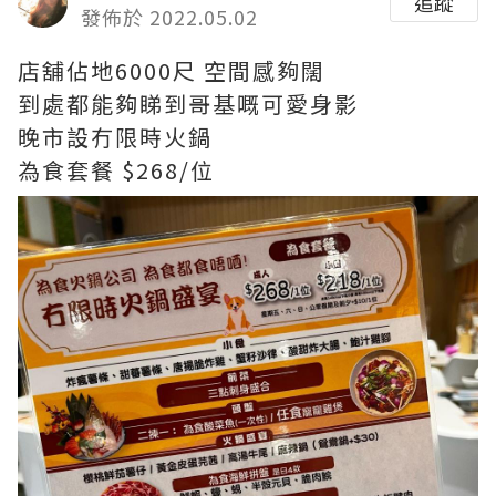
追蹤
發佈於 2022.05.02
店舖佔地6000尺 空間感夠闊
到處都能夠睇到哥基嘅可愛身影
晚市設冇限時火鍋
為食套餐 $268/位