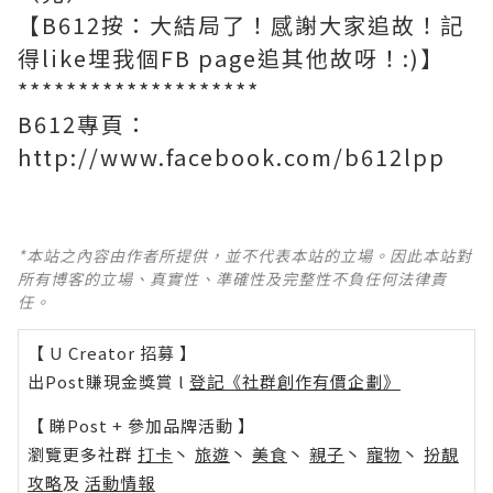
【B612按：大結局了！感謝大家追故！記
得like埋我個FB page追其他故呀！:)】
********************
B612專頁：
http://www.facebook.com/b612lpp
*本站之內容由作者所提供，並不代表本站的立場。因此本站對
所有博客的立場、真實性、準確性及完整性不負任何法律責
任。
【 U Creator 招募 】
出Post賺現金獎賞 l
登記《社群創作有價企劃》
【 睇Post + 參加品牌活動 】
瀏覽更多社群
打卡
丶
旅遊
丶
美食
丶
親子
丶
寵物
丶
扮靚
攻略
及
活動情報