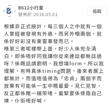
B612小行星
追蹤
發佈於 2016.05.01
根據非正式統計，每三個人之中就有一個
人曾經被發現有外遇。而另外嗰兩個，就
係好好彩沒有東窗事發而已。
喺第三者呢樣嘢上面，好少人係完全清
白。即係唔好同我講你從來連諗都無諗過
呀？係嘅話請劉明，我想填form。所以我
理解，有時真係timing問題，後來者居上
都無計。而值唔值得為「忠貞」兩個字而
放棄有可能係一生中嘅最愛，見仁見智，
反正都係賭一鋪架啫。最緊要係條路自己
揀，仆街唔好喊。