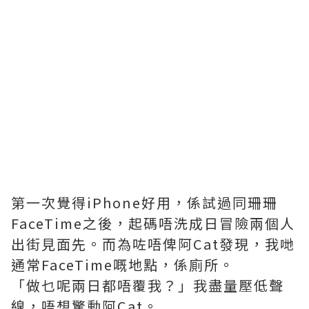
第一次覺得iPhone好用，係試過同珊珊
FaceTime之後，起碼唔洗成日冒險兩個人
出街見面先。而為咗唔俾阿Cat發現，我哋
通常FaceTime嘅地點，係廁所。
「做乜呢兩日都唔覆我？」我盡量壓低聲
線，唔想驚動阿Cat。