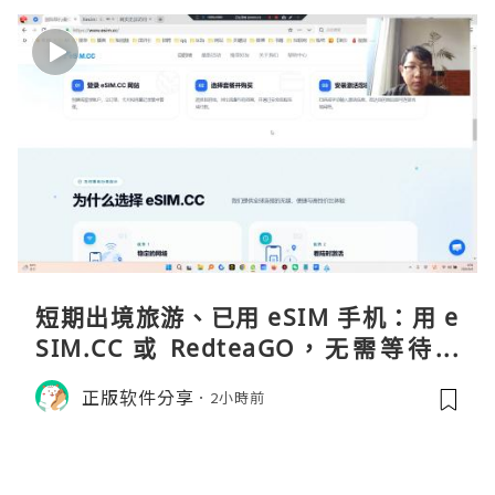
短期出境旅游、已用 eSIM 手机：用 e
SIM.CC 或 RedteaGO，无需等待收
货。需要“当地号码 + 通话短信”（如
正版软件分享
2小時前
打车、外卖、客户联络）：优先 Redt
eaGO（明确提供通话短信套餐）。长