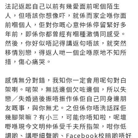
法記返起自己以前有幾愛面前呢個陌生
人，但唔該你想像吓，就係而家企喺你面
前嗰個人，佢對你嘅心意仲係停留緊好多
年前，即係你都曾經有嗰種激情同感受。
然後，你好似唔記得講返句唔該，就突然
移情別戀，得返人哋一個企喺原地不知所
措，傷心痛哭。
感情無分對錯，我知你一定會用呢句對白
架喇。啱架，無話邊個欠咗邊個，所以失
戀／失婚過後振唔振作係佢自己同身邊朋
友嘅事，與你無尤。之但係你唔洗話踩佢
幾腳架嘛？有小三，可能你唔知啦，呢壇
嘢喺現今文明仲係受千夫所指架，咁你低
調啲、講嘢細聲啲、Facebook校暗啲唔好