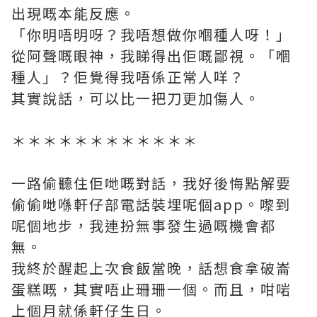
出現嘅本能反應。
「你明唔明呀？我唔想做你嗰種人呀！」
從阿聲嘅眼神，我睇得出佢嘅鄙視。「嗰
種人」？佢覺得我唔係正常人咩？
其實說話，可以比一把刀更加傷人。
＊＊＊＊＊＊＊＊＊＊＊＊
一路偷聽住佢哋嘅對話，我好後悔點解要
偷偷哋喺軒仔部電話裝埋呢個app。嚟到
呢個地步，我連扮無事發生過嘅機會都
無。
我終於醒起上次食飯當晚，話想食拿破崙
蛋糕嘅，其實唔止珊珊一個。而且，咁啱
上個月就係軒仔生日。