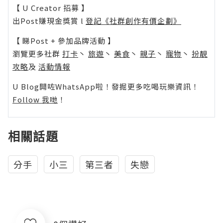
【 U Creator 招募 】
出Post賺現金獎賞 l
登記《社群創作有價企劃》
【 睇Post + 參加品牌活動 】
瀏覽更多社群
打卡
丶
旅遊
丶
美食
丶
親子
丶
寵物
丶
扮靚
攻略
及
活動情報
U Blog開咗WhatsApp啦！發掘更多吃喝玩樂資訊！
Follow 我哋
！
相關話題
分手
小三
第三者
失戀