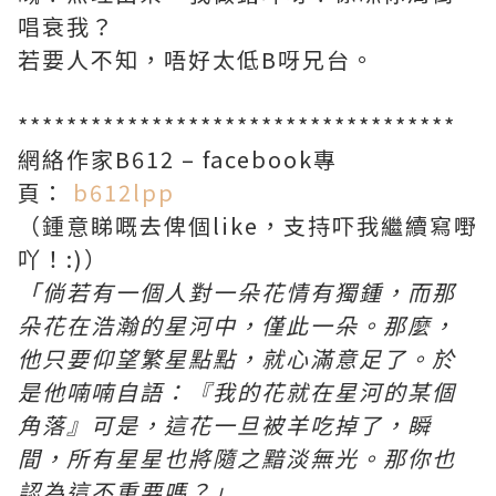
唱衰我？
若要人不知，唔好太低B呀兄台。
************************************
網絡作家B612 – facebook專
頁：
b612lpp
（鍾意睇嘅去俾個like，支持吓我繼續寫嘢
吖！:)）
「倘若有一個人對一朵花情有獨鍾，而那
朵花在浩瀚的星河中，僅此一朵。那麼，
他只要仰望繁星點點，就心滿意足了。於
是他喃喃自語：『我的花就在星河的某個
角落』可是，這花一旦被羊吃掉了，瞬
間，所有星星也將隨之黯淡無光。那你也
認為這不重要嗎？」