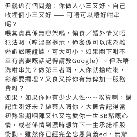
但就係有個問題：你做人小三又好、自己
收埋個小三又好 —— 可唔可以唔好咁串
呢？
喂其實真係無嘢架喎，偷食／婚外情又唔
犯法嘅（嗱溫韾提示，通姦係可以成為離
婚訴訟嘅證據，可大可小。如果閣下咁不
幸有需要嘅話記得請教Google）。但洗唔
洗咁串先？做第三者嘅，人你就搶咗喇，
彩都要攞埋？又食又拎你有無俾加一服務
費呀？
如果，如果你仲有少少人性……唉算喇，講
記性喇好未？拋棄人嘅你，大概會記得當
初熱戀期嗰陣又乜又物愛你一世BB豬嘅心
情，或者係情到濃時想許下一生承諾嗰股
衝動。雖然你已經完全忘恩負義ed，無辦