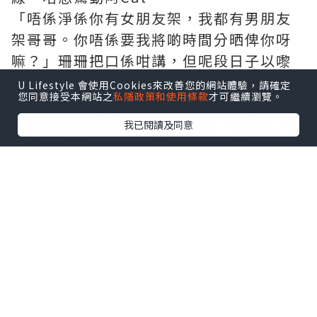
「唔係淨係你有女朋友架，我都有男朋友
架哥哥。你唔係要我將啲時間分晒俾你呀
嘛？」珊珊把口係咁講，但呢段日子以嚟
佢一直喺我身邊陪住我，一齊諗點樣解決
U Lifestyle 會使用Cookies來改善您的網站體驗，請確定
您同意接受本網站之
私隱政策和使用條款
才可繼續瀏覽。
呢個局面。
不過其實大家都心知肚明，當一段關係入
我已閱讀及同意
面有超過兩個人，或遲或早，總要有人出
局。
而呢樣嘢，竟然將會以迅雷不及掩耳嘅速
度發生……
嘭嘭！嘭嘭嘭！……話口未完。我抬頭望一
望，提醒鏡入面嘅自己：千祈唔好認！
除咗拖延時間，別無他法。
「你喺入面同邊個講電話呀？」阿Cat係啱
啱經過定一早伏喺門外面偷聽咗好耐呢？