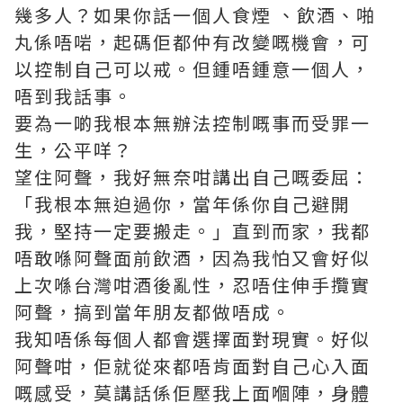
幾多人？如果你話一個人食煙 、飲酒、啪
丸係唔啱，起碼佢都仲有改變嘅機會，可
以控制自己可以戒。但鍾唔鍾意一個人，
唔到我話事。
要為一啲我根本無辦法控制嘅事而受罪一
生，公平咩？
望住阿聲，我好無奈咁講出自己嘅委屈：
「我根本無迫過你，當年係你自己避開
我，堅持一定要搬走。」直到而家，我都
唔敢喺阿聲面前飲酒，因為我怕又會好似
上次喺台灣咁酒後亂性，忍唔住伸手攬實
阿聲，搞到當年朋友都做唔成。
我知唔係每個人都會選擇面對現實。好似
阿聲咁，佢就從來都唔肯面對自己心入面
嘅感受，莫講話係佢壓我上面嗰陣，身體