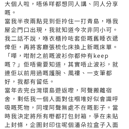
大個人啦，唔係咩都想同人講、同人分享
嘅。
當我半夜兩點見到佢拎住一打青島，喺我
屋企門口出現，我就知道今次非同小可。
我二話不說，喺衣櫃拎咗套佢嘅舊睡衣遞
俾佢，再將客廳張梳化床換上新嘅床單。
「嘩，咁耐之前嘅波衫你都仲有keep
嘅？」佢唔需要知道，其實唔止波衫，就
連佢以前用過嘅護腕、風褸、一支筆都
好，我都有留低。
當年去完台灣環島遊返嚟，阿聲搬離宿
舍，剩低我一個人面對住嗰堆好似會識呼
吸嘅死物，同埋阿聲無處不在嘅影子。當
時我決定將所有嘢都打包封箱，爭在未貼
上封條，企圖封印住呢個潘朵拉盒子入面