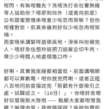
咁閃，有無咁難先？洗唔洗打去社署熱線
等人協助你？唔即刻向外（或者向前度）
公布甜蜜戀情係唔會少咗忽肉架嘛？但你
咁樣對佢，佢真係痛到好似少咗忽肉咁架
喎。
而家唔係講緊咩道德高地，淨係叫你捅完
人，唔好急住想拎返把刀返屋企切牛肉，
俾少少時間人哋處理傷口咋。
好喇，其實我底線都相當低，前面講嗰啲
都可以算數嘅。咁你放完閃喇，或者正經
八百地同前度描述完「新歡有什麼吸引之
處，試闢述之。（10分）」，你唔好走嚟
好似發現新大陸咁 —— 點解大家都咁憎我
嘅？無理由架，我做錯咩呀？係咪你周街