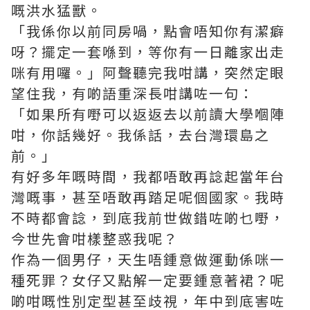
嘅洪水猛獸。
「我係你以前同房喎，點會唔知你有潔癖
呀？擺定一套喺到，等你有一日離家出走
咪有用囉。」阿聲聽完我咁講，突然定眼
望住我，有啲語重深長咁講咗一句：
「如果所有嘢可以返返去以前讀大學嗰陣
咁，你話幾好。我係話，去台灣環島之
前。」
有好多年嘅時間，我都唔敢再諗起當年台
灣嘅事，甚至唔敢再踏足呢個國家。我時
不時都會諗，到底我前世做錯咗啲乜嘢，
今世先會咁樣整惑我呢？
作為一個男仔，天生唔鍾意做運動係咪一
種死罪？女仔又點解一定要鍾意著裙？呢
啲咁嘅性別定型甚至歧視，年中到底害咗