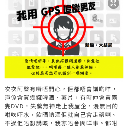
次次阿聲有嘢唔開心，佢都唔會講啲咩，
淨係會買幾罐啤酒、薯片，有時仲會買兩
隻DVD，失驚無神走上我屋企，漫無目的
咁吹吓水，飲晒啲酒佢就自己會走架喇。
不過佢唔想講嘅，我亦唔會問咩事。都咁