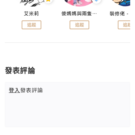
點滴
艾米莉
儍媽媽與兩隻小魔怪之家
追蹤
追蹤
追蹤
發表評論
登入
發表評論