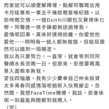
而家就可以順便解釋埋，點解阿聲嘅信用
卡月結單有一單五千幾蚊嘅簽帳紀錄。以
佢哋嘅交情，一個Dunhill銀包又算得係乜
嘢。阿聲連一條手鍊都無送過俾我。
愛情呢回事，真係好撲朔迷離。你愛他他
愛他……明明每一個人都無做錯，但結局居
然可以錯到一塌糊塗。
我以為只要努力，一直等，就會等到同阿
聲細水長流嘅一日。但原來，佢想要嘅風
景入面根本無我。
望住四幅牆，我有少少慶幸自己仲未投資
太多青春同感情落呢個新入伙嘅屋企。忽
然間，我想FaceTime珊珊，我諗，佢會係
呢一刻最能夠開解到我嘅人。
（完）