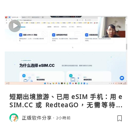
短期出境旅游、已用 eSIM 手机：用 e
SIM.CC 或 RedteaGO，无需等待收
货。需要“当地号码 + 通话短信”（如
正版软件分享
2小時前
打车、外卖、客户联络）：优先 Redt
eaGO（明确提供通话短信套餐）。长