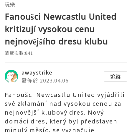
玩樂
Fanoušci Newcastlu United
kritizují vysokou cenu
nejnovějšího dresu klubu
瀏覽次數:841
awaystrike
追蹤
發佈於 2023.04.06
Fanoušci Newcastlu United vyjádřili
své zklamání nad vysokou cenou za
nejnovější klubový dres. Nový
domácí dres, který byl představen
minulý měsíc, se vyznačuje