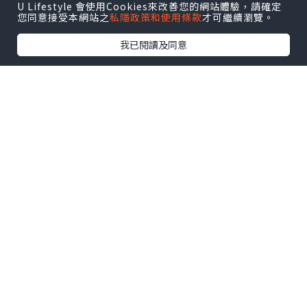
U Lifestyle 會使用Cookies來改善您的網站體驗，請確定
ospravedlnit utrácení tolika za
您同意接受本網站之
私隱政策和使用條款
才可繼續瀏覽。
dres." Další fanoušek napsal: "Byl
我已閱讀及同意
jsem nadšený, že jsem si koupil nový
Fotbalové dresy
, ale odradila mě
cena. Je to prostě příliš drahé."
Někteří fanoušci také poukázali na
to, že vysoká cena dresu přichází v
době, kdy se mnoho lidí kvůli
pandemii stále potýká s finančními
problémy. Jeden fanoušek
tweetoval: "Není ten správný čas
vydávat tak drahý Newcastle United
dres. Lidé stále bojují s pandemií a
nemohou si dovolit utratit tolik za
tričko."