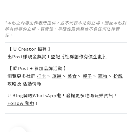
*本站之內容由作者所提供，並不代表本站的立場。因此本站對
所有博客的立場、真實性、準確性及完整性不負任何法律責
任。
【 U Creator 招募 】
出Post賺現金獎賞 l
登記《社群創作有價企劃》
【 睇Post + 參加品牌活動 】
瀏覽更多社群
打卡
丶
旅遊
丶
美食
丶
親子
丶
寵物
丶
扮靚
攻略
及
活動情報
U Blog開咗WhatsApp啦！發掘更多吃喝玩樂資訊！
Follow 我哋
！