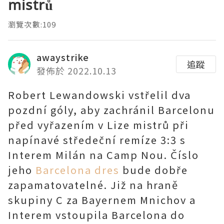
mistrů
瀏覽次數:109
awaystrike
追蹤
發佈於 2022.10.13
Robert Lewandowski vstřelil dva
pozdní góly, aby zachránil Barcelonu
před vyřazením v Lize mistrů při
napínavé středeční remíze 3:3 s
Interem Milán na Camp Nou. Číslo
jeho
Barcelona dres
bude dobře
zapamatovatelné. Již na hraně
skupiny C za Bayernem Mnichov a
Interem vstoupila Barcelona do