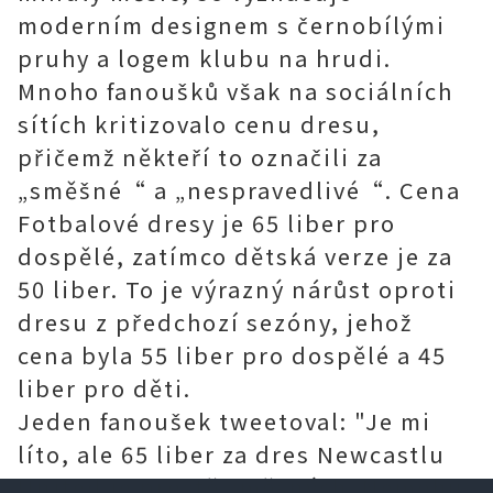
moderním designem s černobílými
pruhy a logem klubu na hrudi.
Mnoho fanoušků však na sociálních
sítích kritizovalo cenu dresu,
přičemž někteří to označili za
„směšné“ a „nespravedlivé“. Cena
Fotbalové dresy je 65 liber pro
dospělé, zatímco dětská verze je za
50 liber. To je výrazný nárůst oproti
dresu z předchozí sezóny, jehož
cena byla 55 liber pro dospělé a 45
liber pro děti.
Jeden fanoušek tweetoval: "Je mi
líto, ale 65 liber za dres Newcastlu
United je prostě směšných. Nemohu