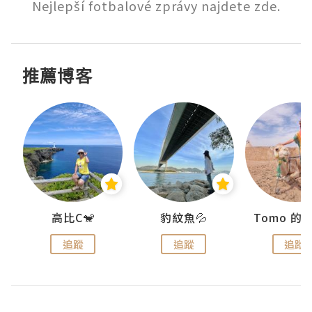
Nejlepší fotbalové zprávy najdete zde.
推薦博客
)
高比C🐒
豹紋魚💦
追蹤
追蹤
追蹤