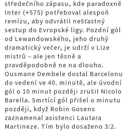
středečního zápasu, kde paradoxně
Inter (+575) potřeboval alespoň
remízu, aby odvrátil nešťastný
sestup do Evropské ligy. Pozdní gól
od Lewandowského, jeho druhý
dramatický večer, je udrží v Lize
mistrů – ale jen těsně a
pravděpodobně ne na dlouho.
Ousmane Dembele dostal Barcelonu
do vedení ve 40. minutě, ale úvodní
gól o 10 minut později zrušil Nicolo
Barella. Smrtící gól přišel o minutu
později, když Robin Gosens
zaznamenal asistenci Lautara
Martineze. Tím bylo dosaženo 3:2.