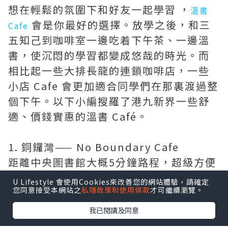
想在輕鬆的氛圍下和好友一起學習 ，
溫書
會是你最好的選擇。放學之後，和三
Cafe
五知己到咖啡室一邊吃着下午茶、一邊溫
書，使沉悶的學習都變成悠哉的時光。而
相比起一些大排長龍的連鎖咖啡店，一些
小店 Cafe 會更加適合同學們在那裏渡過整
個下午。以下小編搜羅了港九新界一些舒
適、價錢實惠的溫書 Café。
1. 銅鑼灣—— No Boundary Cafe
距離中央圖書館大概5分鐘路程，超級方便
同學到圖書館借閱Past paper。
U Lifestyle 會使用Cookies來改善您的網站體驗，請確定
您同意接受本網站之
私隱政策和使用條款
才可繼續瀏覽。
Cafe 地址：銅鑼灣希雲街9號地下
我已閱讀及同意
2. 旺角—— Desk One