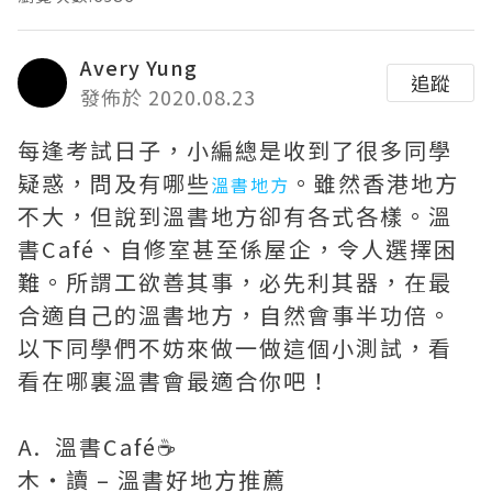
Avery Yung
追蹤
發佈於 2020.08.23
每逢考試日子，小編總是收到了很多同學
疑惑，問及有哪些
。雖然香港地方
溫書地方
不大，但說到溫書地方卻有各式各樣。溫
書Café、自修室甚至係屋企，令人選擇困
難。所謂工欲善其事，必先利其器，在最
合適自己的溫書地方，自然會事半功倍。
以下同學們不妨來做一做這個小測試，看
看在哪裏溫書會最適合你吧！
A. 溫書Café☕️
木・讀 – 溫書好地方推薦