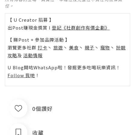
任。
【 U Creator 招募 】
出Post賺現金獎賞 l
登記《社群創作有價企劃》
【 睇Post + 參加品牌活動 】
瀏覽更多社群
打卡
丶
旅遊
丶
美食
丶
親子
丶
寵物
丶
扮靚
攻略
及
活動情報
U Blog開咗WhatsApp啦！發掘更多吃喝玩樂資訊！
Follow 我哋
！
0個讚好
收藏