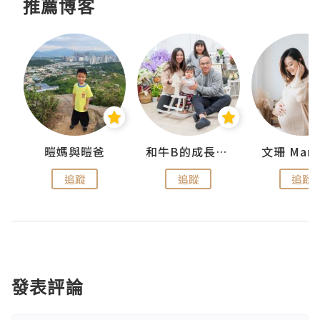
推薦博客
 Swan
暟媽與暟爸
和牛B的成長日記
文珊 ManS
追蹤
追蹤
追蹤
發表評論