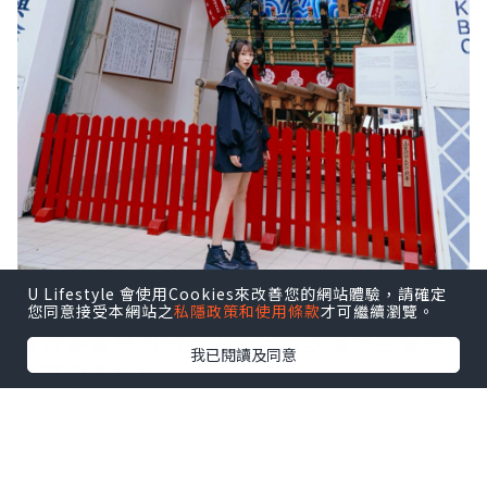
U Lifestyle 會使用Cookies來改善您的網站體驗，請確定
您同意接受本網站之
私隱政策和使用條款
才可繼續瀏覽。
在博多繁華的鬧市中心，今次旅程主要是
我已閱讀及同意
參拜櫛田神社。
這座創建於西元 757 年的古老神社，，靜
默地守護著福崗這片土地。
它不僅是博多的信仰中心，更是一處將歷