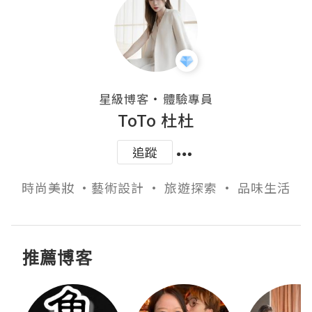
・
星級博客
體驗專員
ToTo 杜杜
追蹤
推薦博客