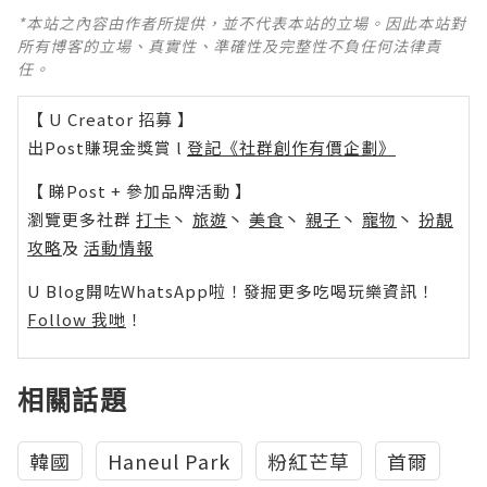
*本站之內容由作者所提供，並不代表本站的立場。因此本站對
所有博客的立場、真實性、準確性及完整性不負任何法律責
任。
【 U Creator 招募 】
出Post賺現金獎賞 l
登記《社群創作有價企劃》
【 睇Post + 參加品牌活動 】
瀏覽更多社群
打卡
丶
旅遊
丶
美食
丶
親子
丶
寵物
丶
扮靚
攻略
及
活動情報
U Blog開咗WhatsApp啦！發掘更多吃喝玩樂資訊！
Follow 我哋
！
相關話題
韓國
Haneul Park
粉紅芒草
首爾