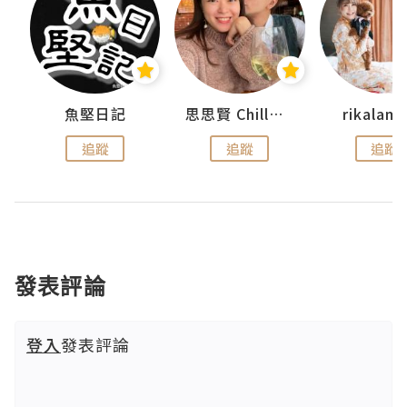
urnal
魚堅日記
思思賢 ChillMyBabe
rikala
追蹤
追蹤
追蹤
發表評論
登入
發表評論