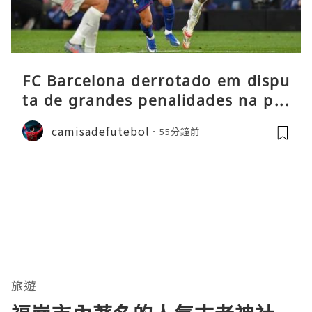
FC Barcelona derrotado em dispu
ta de grandes penalidades na pré
-época
camisadefutebol
55分鐘前
旅遊