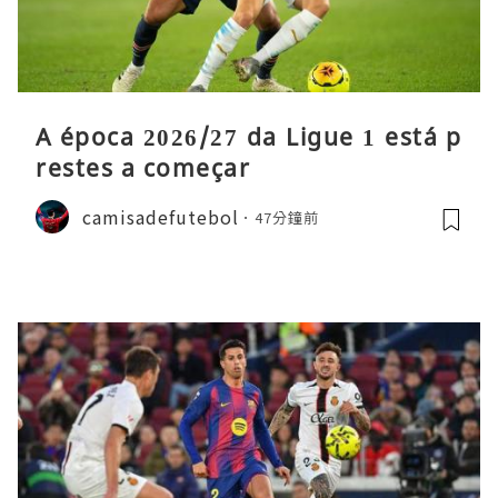
A época 2026/27 da Ligue 1 está p
restes a começar
camisadefutebol
47分鐘前