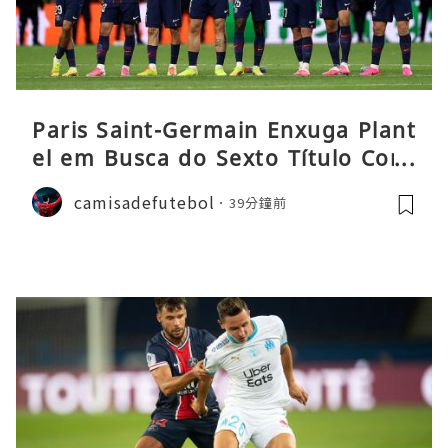
Paris Saint-Germain Enxuga Plant
el em Busca do Sexto Título Cons
ecutivo da Liga
camisadefutebol
39分鐘前