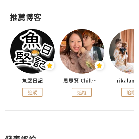
推薦博客
urnal
魚堅日記
思思賢 ChillMyBabe
rikala
追蹤
追蹤
追蹤