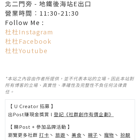
北二門旁 - 地鐵後海站E出口
營業時間︰11:30-21:30
Follow Me :
杜杜Instagram
杜杜Facebook
杜杜Youtube
*本站之內容由作者所提供，並不代表本站的立場。因此本站對
所有博客的立場、真實性、準確性及完整性不負任何法律責
任。
【 U Creator 招募 】
出Post賺現金獎賞 l
登記《社群創作有價企劃》
【 睇Post + 參加品牌活動 】
瀏覽更多社群
打卡
丶
旅遊
丶
美食
丶
親子
丶
寵物
丶
扮靚