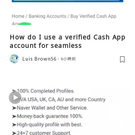
How do I use a verified Cash App
account for seamless
Luis Brown56
6小時前