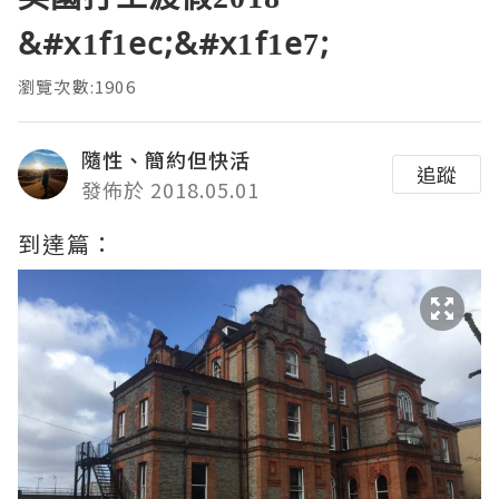
&#x1f1ec;&#x1f1e7;
瀏覽次數:1906
隨性、簡約但快活
追蹤
發佈於 2018.05.01
到達篇：