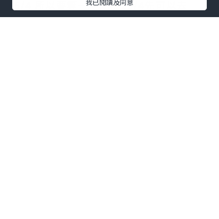
我已閱讀及同意
16/4 所以要等一星期後23/4先可以去
post office 拎，想一到達即拎的話，便要
寫提早一星期到達，省時很多！ 當然visa
期限都會早一星期計算，要取捨~
4.未拎BRP前可打電話申請NIl NO. 有機會
要去job centre比資料,但整體時間會快拎
到
5. 申請銀行戶口：walk in 的話要提早，
每日有quotas, 否則要預約另一日開戶，
過程需時一個半小時* 要帶BRP/HK Bank
statements/Passport ,HSBC UK
(China town) 可用香港地址，大約一星期
便收到debit card了,另有朋友推介
llyords bank, 但並不是每間都接受沒有
英國地址證明*