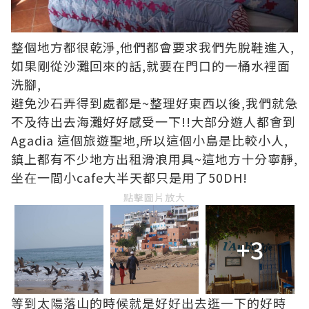
整個地方都很乾淨,他們都會要求我們先脫鞋進入,
如果剛從沙灘回來的話,就要在門口的一桶水裡面
洗腳,
避免沙石弄得到處都是~整理好東西以後,我們就急
不及待出去海灘好好感受一下!!大部分遊人都會到
Agadia 這個旅遊聖地,所以這個小島是比較小人,
鎮上都有不少地方出租滑浪用具~這地方十分寧靜,
坐在一間小cafe大半天都只是用了50DH!
點擊圖片放大
+3
等到太陽落山的時候就是好好出去逛一下的好時