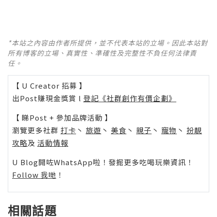
*本站之內容由作者所提供，並不代表本站的立場。因此本站對
所有博客的立場、真實性、準確性及完整性不負任何法律責
任。
【 U Creator 招募 】
出Post賺現金獎賞 l
登記《社群創作有價企劃》
【 睇Post + 參加品牌活動 】
瀏覽更多社群
打卡
丶
旅遊
丶
美食
丶
親子
丶
寵物
丶
扮靚
攻略
及
活動情報
U Blog開咗WhatsApp啦！發掘更多吃喝玩樂資訊！
Follow 我哋
！
相關話題