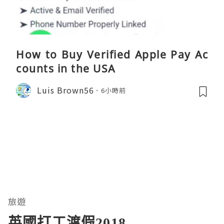
How to Buy Verified Apple Pay Ac
counts in the USA
Luis Brown56
6小時前
旅遊
英國打工渡假2018