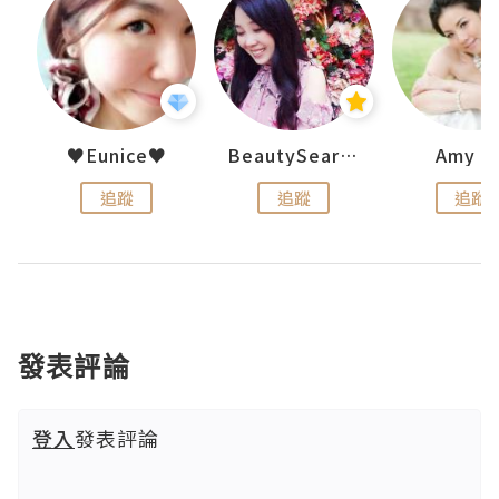
h 夏沫
♥Eunice♥
BeautySearch
Amy N
追蹤
追蹤
追蹤
發表評論
登入
發表評論