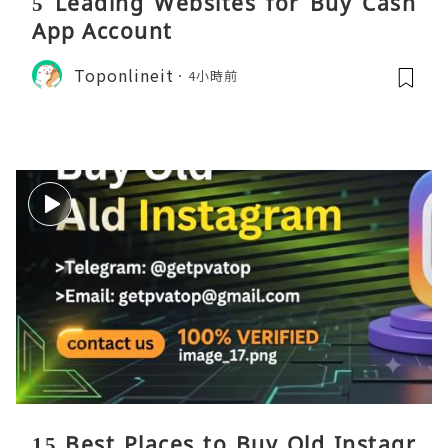
5 Leading Websites for Buy Cash
App Account
Toponlineit
4小時前
15 Best Places to Buy Old Instagr