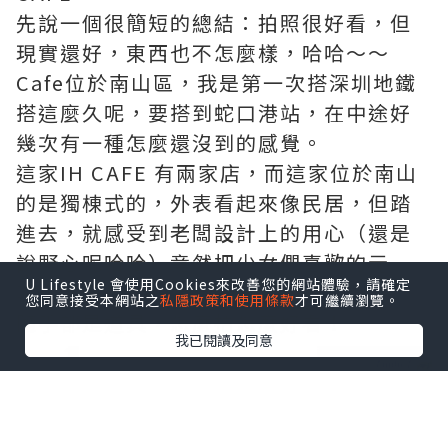
先說一個很簡短的總結：拍照很好看，但
現實還好，東西也不怎麼樣，哈哈～～
Cafe位於南山區，我是第一次搭深圳地鐵
搭這麼久呢，要搭到蛇口港站，在中途好
幾次有一種怎麼還沒到的感覺。
這家IH CAFE 有兩家店，而這家位於南山
的是獨棟式的，外表看起來像民居，但踏
進去，就感受到老闆設計上的用心（還是
說野心呢哈哈）竟然把少女們喜歡的元
U Lifestyle 會使用Cookies來改善您的網站體驗，請確定
素，都聚集了一起～
您同意接受本網站之
私隱政策和使用條款
才可繼續瀏覽。
隨手都是道具，怎麼拍怎麼好看！
我已閱讀及同意