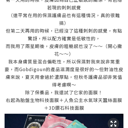
若現的刺刺感覺
（連平常在用的保濕護膚品也有這種情況，真的很難
搞）
但第二天再用的時候，已經沒了這種刺刺的感覺，有點
驚訝，所以配方確實是低敏性的，
而我用了兩星期後，皮膚的粗糙感也沒了～～（開心撒
花～～）
我本身膚質是混合偏乾性，所以保濕對我來說非常重
要，而Gobdigoun的產品滋潤度是很好的～但對油性皮
膚來說，夏天用會過於濃厚點，但秋冬護膚品卻非常值
得考慮啊～
除了保養品，我還試了它家的面膜！
右起為胎盤生物科技面膜＋人魚公主水氣球天蠶絲面膜
＋3D鑽石科技面膜