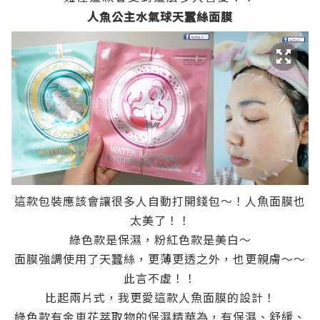
人魚公主水氣球天蠶絲面膜
這款包裝應該會讓很多人自動打開錢包～！人魚面膜也
太美了！！
綠色款是保濕，粉紅色款是美白～
面膜強調使用了天蠶絲，更薄更透之外，也更親膚～～
此言不虛！！
比起兩片式，我更愛這款人魚面膜的設計！
綠色款有金車花萃取物的保濕精華為，有保濕、舒緩、