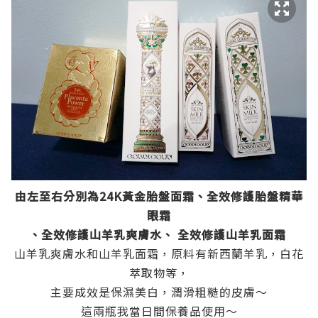
由左至右分別為
24K黃金胎盤面霜、
全效修護胎盤精華
眼霜
、
全效修護山羊乳爽膚水、 全效修護山羊乳面霜
山羊乳爽膚水和山羊乳面霜，原料有新西蘭羊乳，白花
萃取物等，
主要成效是保濕美白，潤滑粗糙的皮膚～
這兩瓶我當日間保養品使用～