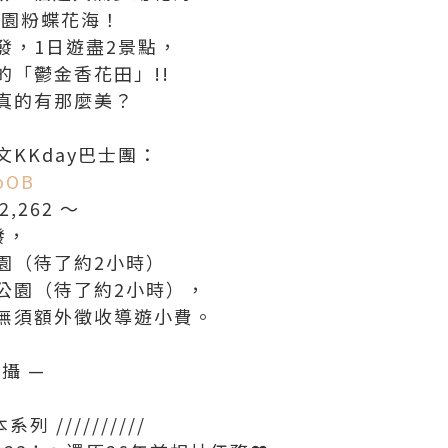
公園粉蝶花海！
發，1日遊盡2景點，
的「鬱金香花田」!!
實真的有那麼美？
文KKday巴士團：
eoOB
2,262 ～
發，
園（待了約2小時）
公園（待了約2小時），
無須額外徵收導遊小費。
拍攝 —
系列 //////////