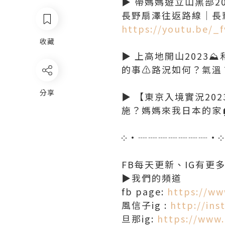
▶ 帶媽媽遊立山黑部202
長野扇澤往返路線｜長輩
https://youtu.be/_
收藏
▶ 上高地開山2023⛰
的事⚠️路況如何？氣
分享
▶ 【東京入境實況20
施？媽媽來我日本的家
༶•┈┈┈┈┈┈┈•༶
FB每天更新、IG有更
▶我們的頻道
fb page:
https://ww
風信子ig :
http://ins
旦那ig:
https://www