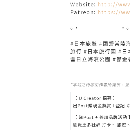
Website:
http://ww
Patreon:
https://w
༶•┈┈┈┈┈┈┈•༶
#日本旅遊 #國營常陸海濱
旅行 #日本旅行團 #日
營日立海濱公園 #鬱金
*本站之內容由作者所提供，
【 U Creator 招募 】
出Post賺現金獎賞 l
登記《
【 睇Post + 參加品牌活動 
瀏覽更多社群
打卡
丶
旅遊