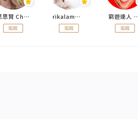
思思賢 ChillMyBabe
rikalammm
窮遊達人 Mr.TravelGe
追蹤
追蹤
追蹤