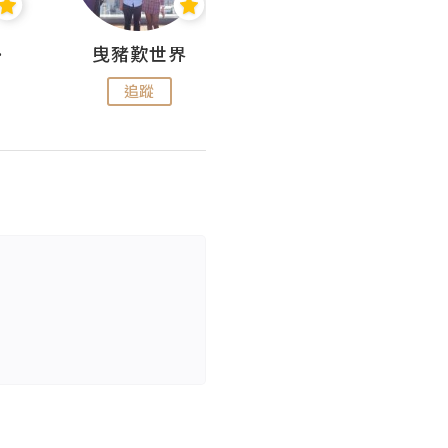
nius
曳豬歎世界
Koalascities (^O^)! @ UTravel
追蹤
追蹤