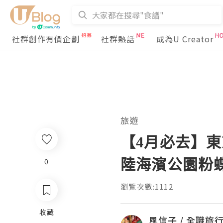
社群創作有價企劃
社群熱話
成為U Creator
旅遊
【4月必去】東
陸海濱公園粉蝶
0
瀏覽次數:1112
收藏
風信子 / 全職旅