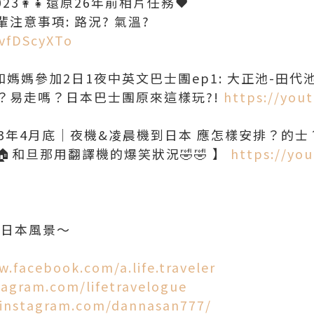
3👩‍👧還原26年前相片任務❤️
注意事項: 路況? 氣溫?
fvfDScyXTo
️和媽媽參加2日1夜中英文巴士團ep1: 大正池-田代池
溫？易走嗎？日本巴士團原來這樣玩?!
https://you
23年4月底｜夜機&凌晨機到日本 應怎樣安排？的士
和旦那用翻譯機的爆笑狀況🤣🤣 】
https://yo
多日本風景～
w.facebook.com/a.life.traveler
tagram.com/lifetravelogue
.instagram.com/dannasan777/