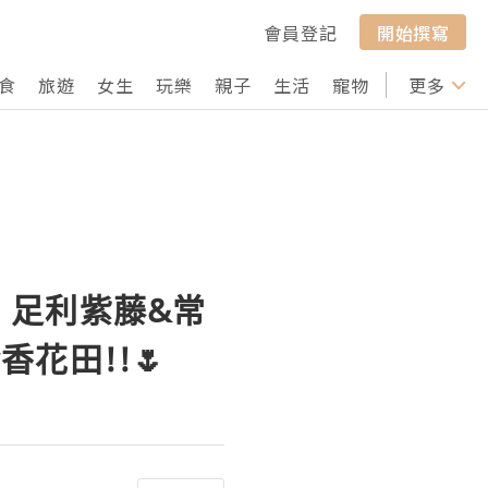
會員登記
開始撰寫
食
旅遊
女生
玩樂
親子
生活
寵物
行山
更多
打卡
? 足利紫藤&常
花田!!🌷