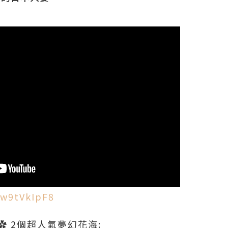
9w9tVkIpF8
去✿ 2個超人氣夢幻花海: