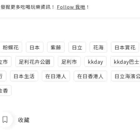
p啦！發掘更多吃喝玩樂資訊！
Follow 我哋
！
粉蝶花
日本
紫藤
日立
花海
日本賞花
立市
足利花卉公園
足利市
kkday
kkday巴
行
日本生活
在日港人
在日香港人
日立海濱
金香
收藏