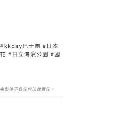
#kkday巴士團 #日本
花 #日立海濱公園 #國
及完整性不負任何法律責任。