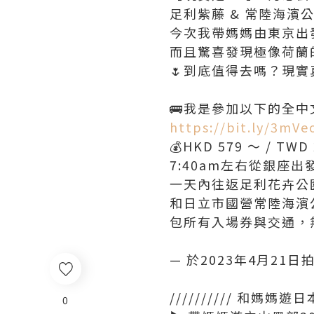
足利紫藤 & 常陸海濱
今次我帶媽媽由東京出
而且驚喜發現極像荷蘭
🌷到底值得去嗎？現
🚌我是參加以下的全中
https://bit.ly/3mV
💰HKD 579 ～ / TWD 
7:40am左右從銀座出
一天內往返足利花卉公
和日立市國營常陸海濱
包所有入場券與交通，
— 於2023年4月21日
////////// 和媽媽遊日本
0