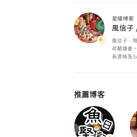
星級博客
風信子
風信子 -
荷蘭讀書。
長資格及S
推薦博客