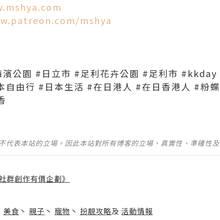
w.mshya.com
ww.patreon.com/mshya
公園 #日立市 #足利花卉公園 #足利市 #kkday 
本自由行 #日本生活 #在日港人 #在日香港人 #粉蝶
香
並不代表本站的立場。因此本站對所有博客的立場、真實性、準確性
社群創作有價企劃》
】
丶
美食
丶
親子
丶
寵物
丶
扮靚攻略
及
活動情報