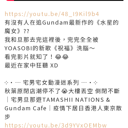
https://youtu.be/48_I9Kil9b4
有沒有人在追Gundam最新作的《水星的
魔女》??
我和旦那去完這裡後，完完全全被
YOASOBI的新歌《祝福》洗腦～
看完影片就知了！😂😂
最近在家中狂聽 XD
༶•┈ 宅男宅女動漫迷系列 ┈•༶
秋葉原閉店潮停不了😭大樓丟空 倒閉不斷
｜宅男旦那遊TAMASHII NATIONS &
Gundam Cafe｜疫情下居日香港人東京散
步
https://youtu.be/3d9YVxOEMbw