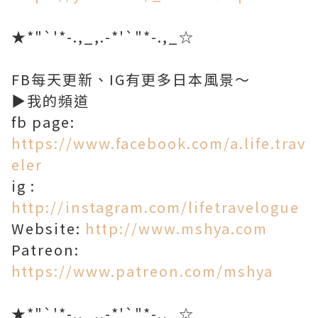
★*"`'*-.,_,.-*'`"*-.,_☆
FB每天更新、IG有更多日本風景～
▶我的頻道
fb page:
https://www.facebook.com/a.life.trav
eler
ig :
http://instagram.com/lifetravelogue
Website:
http://www.mshya.com
Patreon:
https://www.patreon.com/mshya
★*"`'*-.,_,.-*'`"*-.,_☆