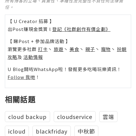
所有博客的立場、真實性、準確性及完整性不負任何法律責
任。
【 U Creator 招募 】
出Post賺現金獎賞 l
登記《社群創作有價企劃》
【 睇Post + 參加品牌活動 】
瀏覽更多社群
打卡
丶
旅遊
丶
美食
丶
親子
丶
寵物
丶
扮靚
攻略
及
活動情報
U Blog開咗WhatsApp啦！發掘更多吃喝玩樂資訊！
Follow 我哋
！
相關話題
cloud backup
cloudservice
雲端
icloud
blackfriday
中秋節