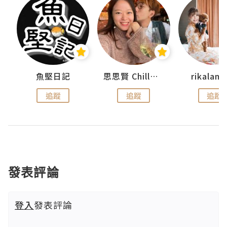
urnal
魚堅日記
思思賢 ChillMyBabe
rikala
追蹤
追蹤
追蹤
發表評論
登入
發表評論