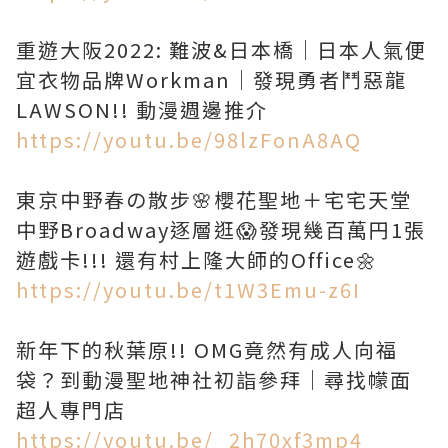
重遊大阪2022: 難波&日本橋｜日本人氣便
宜衣物品牌Workman｜發現勇者鬥惡龍
LAWSON!! 動漫週邊推介
https://youtu.be/98lzFonA8AQ
東京中野春の散步🌸櫻花聖地＋宅宅天堂
中野Broadway逐層逛😱發現幾百萬円1張
遊戲卡!!! 還有村上隆大師的Office🌼
https://youtu.be/t1W3Emu-z6I
新年下的秋葉原!! OMG竟然有成人向福
袋？到動漫聖地神社初詣參拜｜尋找幪面
超人專門店
https://youtu.be/_2h70xf3mp4