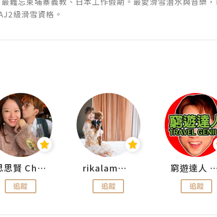
最難忘柬埔寨義教、日本工作假期。最愛滑雪潛水與音樂，已獲PAD
AJ2級滑雪資格。
思思賢 ChillMyBabe
rikalammm
窮遊達人 Mr.TravelGe
追蹤
追蹤
追蹤