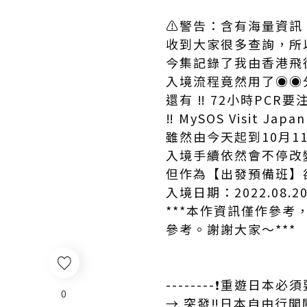
⚠️警告：含有海量資訊！
收到大家很多查詢，所
今集記錄了我由香港飛
入境流程竟然用了◉◉分
還有 ‼️ 72小時PCR
‼️ MySOS Visit Jap
雖然由今天起到10月1
入境手續依然會不停改
但作為【出發預備班】
入境日期：2022.08.2
***本作資訊僅作參
參考。謝謝大家～***
--------❗重遊日本必須
0
→ 突發‼️日本自由行