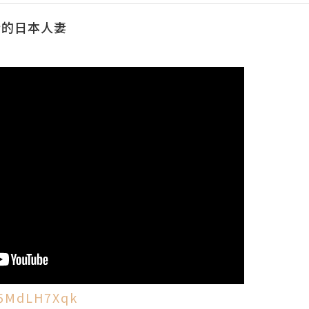
行的日本人妻
j5MdLH7Xqk