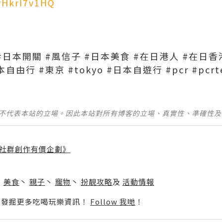
rHkrI7v1HQ
#日本開關 #風信子 #日本美食 #在日港人 #在日香
由行 #東京 #tokyo #日本自遊行 #pcr #pcrte
並不代表本站的立場。因此本站對所有博客的立場、真實性、準確性
社群創作有價企劃》
】
丶
美食
丶
親子
丶
寵物
丶
扮靚攻略
及
活動情報
p啦！發掘更多吃喝玩樂資訊！
Follow 我哋
！