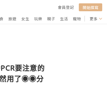
會員登記
開始撰寫
食
旅遊
女生
玩樂
親子
生活
寵物
行山
更多
打卡
PCR要注意的
流程竟然用了◉◉分