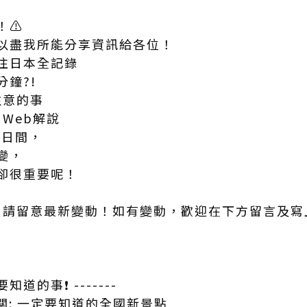
⚠️
以盡我所能分享資訊給各位！
往日本全記錄
鐘?!
要注意的事
an Web解說
1日間，
變，
卻很重要呢！
0
考，請留意最新變動！如有變動，歡迎在下方留言及
要知道的事❗ -------
開關: 一定要知道的全國新景點