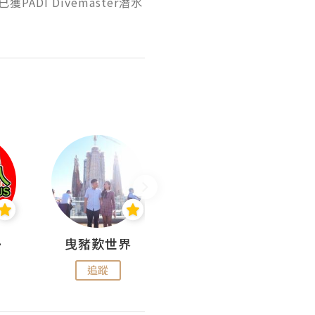
I Divemaster潛水
nius
曳豬歎世界
Koalascities (^O^)! @ UTravel
追蹤
追蹤