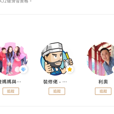
AJ2級滑雪資格。
儍媽媽與兩隻小魔怪之家
裝修佬 - 香港一站式網上裝修平台
利奧
追蹤
追蹤
追蹤