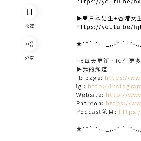
https://youtu.be/
▶♥日本男生+香港女
https://youtu.be/fi
收藏
★*"`'*-.,_,.-*'`"*-.
分享
FB每天更新、IG有更
▶我的頻道
fb page:
https://ww
ig :
http://instagra
Website:
http://ww
Patreon:
https://w
Podcast節目:
https:
★*"`'*-.,_,.-*'`"*-.