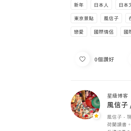
新年
日本人
日本
東京景點
風信子
戀愛
國際情侶
國
0個讚好
星級博客
風信子
風信子 -
荷蘭讀書。