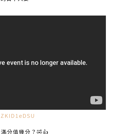
qbZKID1eDSU
分滿分值幾分？🤣👍