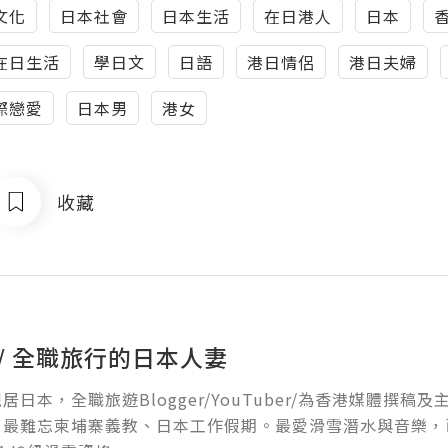
文化
日本社會
日本生活
在日港人
日本
在日生活
學日文
日語
港日情侶
港日夫婦
際戀愛
日本男
港女
收藏
 / 全職旅行的日本人妻
 現居日本，全職旅遊Blogger/YouTuber/為香港媒體撰
最難忘柬埔寨義教、日本工作假期。最愛滑雪潛水與音樂，已獲PAD