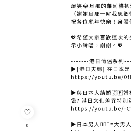
爆笑😂旦那的蘿蔔糕
（謝謝旦那一解我思鄉情
祝各位虎年快樂！身體
💖希望大家喜歡這次的
示小鈴噹，謝謝。💖
-------港日情侶系列---
▶[港日夫婦] 在日本是
https://youtu.be/0
▶與日本人結婚🇯🇵
袋? 港日文化差異特別
https://youtu.be/-
▶日本男人🙋🏻‍♂️=
0