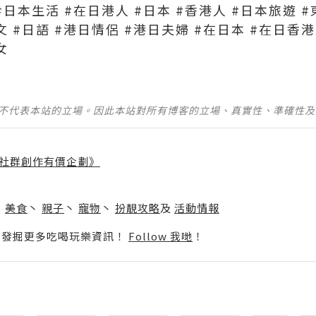
#日本生活 #在日港人 #日本 #香港人 #日本旅遊 #
文 #日語 #港日情侶 #港日夫婦 #在日本 #在日香港
女
並不代表本站的立場。因此本站對所有博客的立場、真實性、準確性
社群創作有價企劃》
】
丶
美食
丶
親子
丶
寵物
丶
扮靚攻略
及
活動情報
p啦！發掘更多吃喝玩樂資訊！
Follow 我哋
！