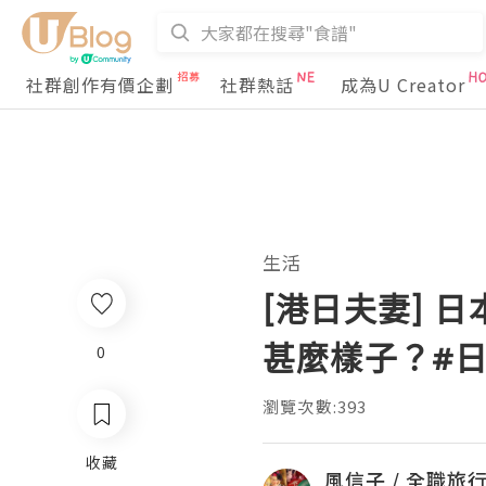
社群創作有價企劃
社群熱話
成為U Creator
生活
[港日夫妻] 
甚麼樣子？#日
0
瀏覽次數:393
收藏
風信子 / 全職旅