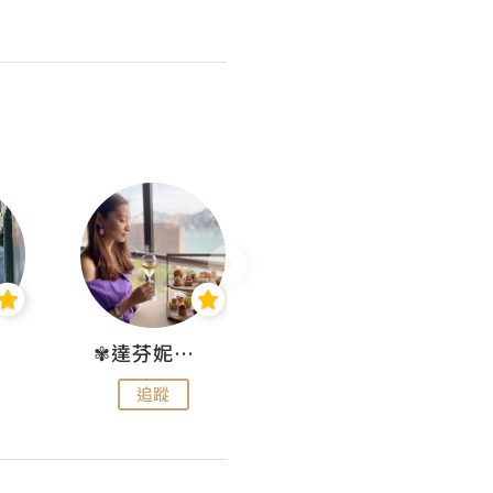
✾達芬妮•愛孩子•愛生活✾
wendysugar享受生活gogogo
追蹤
追蹤