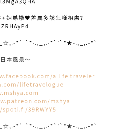
hxl3MgA3QHA
生+姐弟戀♥差異多該怎樣相處?
jlZRHAyP4
,_☆,.-*`'`*-.,_,.-*`'`*★-.,_,.-*`
多日本風景～
w.facebook.com/a.life.traveler
m.com/lifetravelogue
w.mshya.com
ww.patreon.com/mshya
//spoti.fi/39RWYY5
,_☆,.-*`'`*-.,_,.-*`'`*★-.,_,.-*`