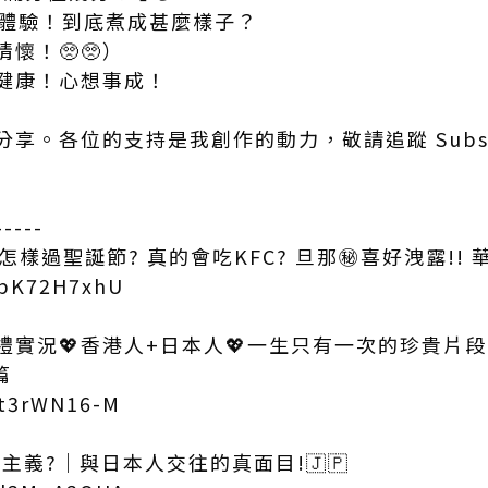
初體驗！到底煮成甚麼樣子？
懷！🥺🥺）
健康！心想事成！
分享。各位的支持是我創作的動力，敬請追蹤 Subsc
----
怎樣過聖誕節? 真的會吃KFC? 旦那㊙︎喜好洩露!!
fbK72H7xhU
婚禮實況💖香港人+日本人💖一生只有一次的珍貴片
篇
Ct3rWN16-M
大男人主義?｜與日本人交往的真面目!🇯🇵