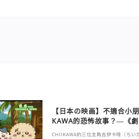
【日本の映画】不適合小朋友
KAWA的恐怖故事？—《劇場版
魚島的秘密》
CHIIKAWA的三位主角吉伊卡哇（ち