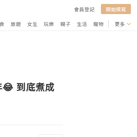
會員登記
開始撰寫
食
旅遊
女生
玩樂
親子
生活
寵物
行山
更多
打卡
😂 到底煮成