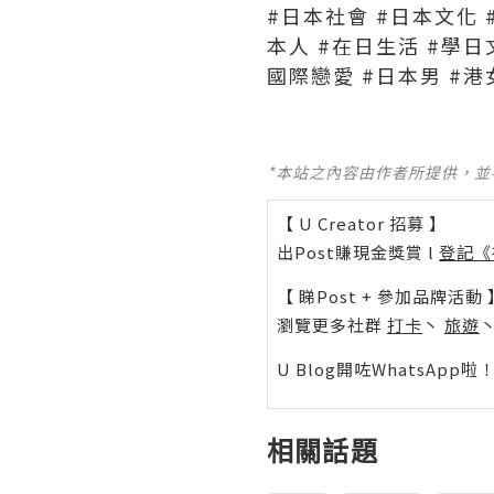
#日本社會 #日本文化 
本人 #在日生活 #學日
國際戀愛 #日本男 #港
*本站之內容由作者所提供，
【 U Creator 招募 】
出Post賺現金獎賞 l
登記《
【 睇Post + 參加品牌活動 
瀏覽更多社群
打卡
丶
旅遊
U Blog開咗WhatsAp
相關話題