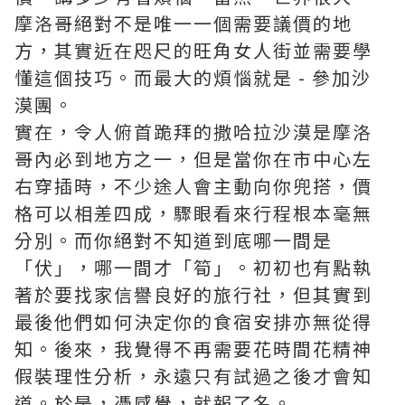
摩洛哥絕對不是唯一一個需要議價的地
方，其實近在咫尺的旺角女人街並需要學
懂這個技巧。而最大的煩惱就是 - 參加沙
漠團。
實在，令人俯首跪拜的撒哈拉沙漠是摩洛
哥內必到地方之一，但是當你在市中心左
右穿插時，不少途人會主動向你兜搭，價
格可以相差四成，驟眼看來行程根本毫無
分別。而你絕對不知道到底哪一間是
「伏」，哪一間才「筍」。初初也有點執
著於要找家信譽良好的旅行社，但其實到
最後他們如何決定你的食宿安排亦無從得
知。後來，我覺得不再需要花時間花精神
假裝理性分析，永遠只有試過之後才會知
道。於是，憑感覺，就報了名。