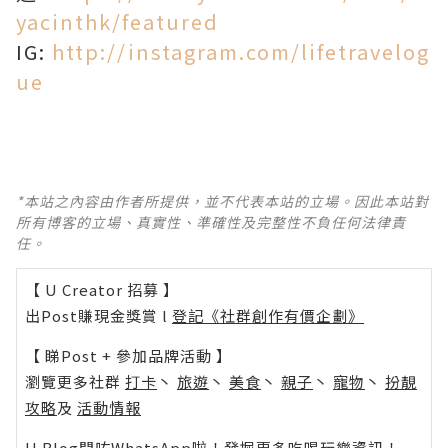
yacinthk/featured
IG:
http://instagram.com/lifetravelog
ue
*本站之內容由作者所提供，並不代表本站的立場。因此本站對
所有博客的立場、真實性、準確性及完整性不負任何法律責
任。
【 U Creator 招募 】
出Post賺現金獎賞 l
登記《社群創作有價企劃》
【 睇Post + 參加品牌活動 】
瀏覽更多社群
打卡
丶
旅遊
丶
美食
丶
親子
丶
寵物
丶
扮靚
攻略
及
活動情報
U Blog開咗WhatsApp啦！發掘更多吃喝玩樂資訊！