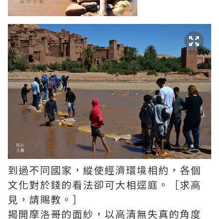
到過不同國家，縱使經濟環境相約，各個
文化對於錢的看法卻可大相逕庭。［求高
見，請賜教。］
揭開摩洛哥的面紗，以高清無失真的角度