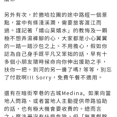
另外有次，於撒哈拉團的途中路經一個景
點，當中有條淺溪澗，需要旅客渡江而
過。謹記著「嬉山莫嬉水」的教悔及一顆
極不想弄濕褲腳的心，大家都是小心翼翼
的一踏一踏沙包之上。不用擔心，假如你
認為自己身手既平凡又笨拙的話，早有十
多個小朋友隨時候命向你伸出援助之手，
扶你一把。到河的另一邊了嗎? 等等，別忘
了付款啊!!! Sorry，免費午餐不適用。
還有在暗街窄巷的古城Medina, 如果向當
地人問路、或者當地人主動提供帶路協助
的話，也有極大機會要收費的。總而言
之，摩洛哥沒有什麼危險，但「無事獻慇