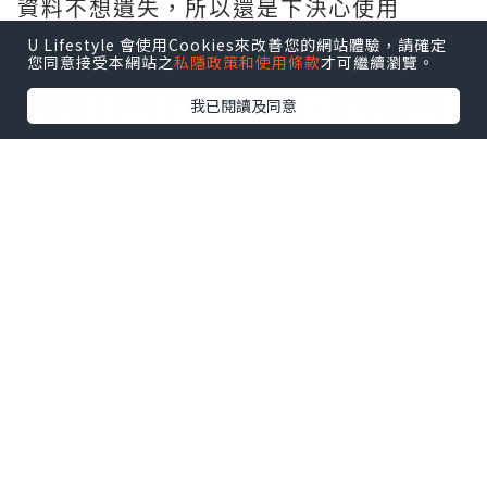
資料不想遺失，所以還是下決心使用
cloud。
U Lifestyle 會使用Cookies來改善您的網站體驗，請確定
您同意接受本網站之
私隱政策和使用條款
才可繼續瀏覽。
因為我上網看了很多資料後，發覺這家的
我已閱讀及同意
Lifetime plan (終身計劃），真的很划
算，因為很多時都需要付月費，但這家竟
然有終身計劃。只要用3-4年，就算得上回
本了。因為
大特價優惠
是全年最便宜的時
候，而且只有數天的特價期，所以我上年
就在月曆上mark下來，免得今年錯過後，
又要多等等等！如果大家也需要買雲端的
話，真的可以試試，這個價錢真心推薦，
亦可以用來backup MAC機電腦：
!!【即正實施的超限時優惠】個人終身超低