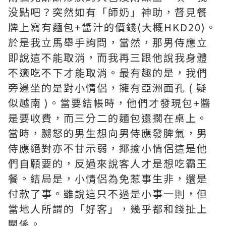
没點吧？突然如有「師奶」神助，督見餐
牌上寫有麵包+醬汁的價錢(大概HKD20)。
於是我立馬舉手詢問，當然，那男侍應立
即說這不能取消，而我再三跟他說我身體
不適吃不下才能取消。最有趣的是，我們
旁邊坐的是對小情侶，擁有亞洲面孔 ( 疑
似越南 )。當要結帳時，他們才發現包+醬
是要收費，而三分二的麵包還擱在桌上。
當時，嬲怒的男生想向男侍應發脾氣，男
侍應絕對亦不甘示弱，揶揄小情侶這是他
們自願要的，反過來說客人才是想吃霸王
餐。結局是，小情侶為免惹事生非，還是
付款了事。雖說這只不過是小事一則，但
當地人所謂的「好客」，幾乎都和錢扯上
關係。