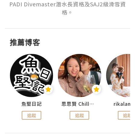
PADI Divemaster潛水長資格及SAJ2級滑雪資
格。
推薦博客
urnal
魚堅日記
思思賢 ChillMyBabe
rikala
追蹤
追蹤
追蹤