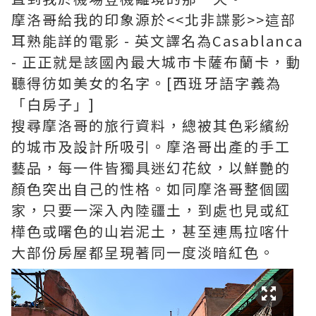
摩洛哥給我的印象源於<<北非諜影>>這部
耳熟能詳的電影 - 英文譯名為Casablanca
- 正正就是該國內最大城市卡薩布蘭卡，動
聽得彷如美女的名字。[西班牙語字義為
「白房子」]
搜尋摩洛哥的旅行資料，總被其色彩繽紛
的城市及設計所吸引。摩洛哥出產的手工
藝品，每一件皆獨具迷幻花紋，以鮮艷的
顏色突出自己的性格。如同摩洛哥整個國
家，只要一深入內陸疆土，到處也見或紅
樺色或曙色的山岩泥土，甚至連馬拉喀什
大部份房屋都呈現著同一度淡暗紅色。