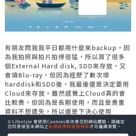
有朋友問我我平日都用什麼來backup，因
為我拍照與拍片拍得很猛，所以買了很多
個External Hard disk, SDD來存放，又
會燒Blu-ray，但因為經歷了數次壞
harddisk和SDD後，我最後還是決定要用
Cloud來存放。雖然感覺上Cloud真的會
比較貴，但因為是長期使用，而且是貴重
資料不想遺失，所以還是下決心使用
cloud。
U Lifestyle 會使用Cookies來改善您的網站體驗，請確定
您同意接受本網站之
私隱政策和使用條款
才可繼續瀏覽。