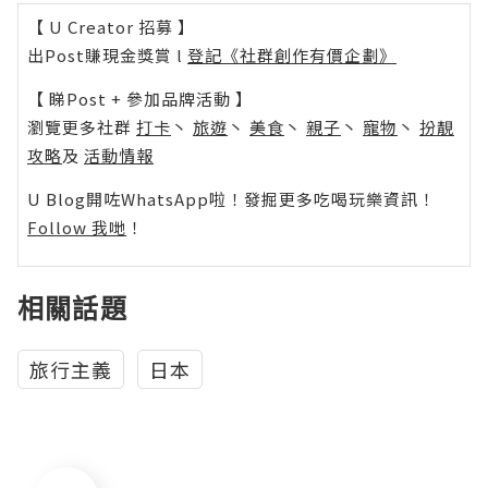
【 U Creator 招募 】
出Post賺現金獎賞 l
登記《社群創作有價企劃》
【 睇Post + 參加品牌活動 】
瀏覽更多社群
打卡
丶
旅遊
丶
美食
丶
親子
丶
寵物
丶
扮靚
攻略
及
活動情報
U Blog開咗WhatsApp啦！發掘更多吃喝玩樂資訊！
Follow 我哋
！
相關話題
旅行主義
日本