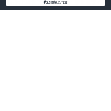
因為我上網看了很多資料後，發覺這家的
我已閱讀及同意
Lifetime plan (終身計劃），真的很划
算，因為很多時都需要付月費，但這家竟
然有終身計劃。只要用3-4年，就算得上回
本了。因為
大特價優惠
是全年最便宜的時
候，而且只有數天的特價期，所以我上年
就在月曆上mark下來，免得今年錯過後，
又要多等等等！如果大家也需要買雲端的
話，真的可以試試，這個價錢真心推薦，
亦可以用來backup MAC機電腦：
!!【即正實施的超限時優惠】個人終身超低
價 中秋節優惠活動：
2023年9月25日-2023年10月2日為止！
500 GB 方案 終身 - 570USD -76% ＝