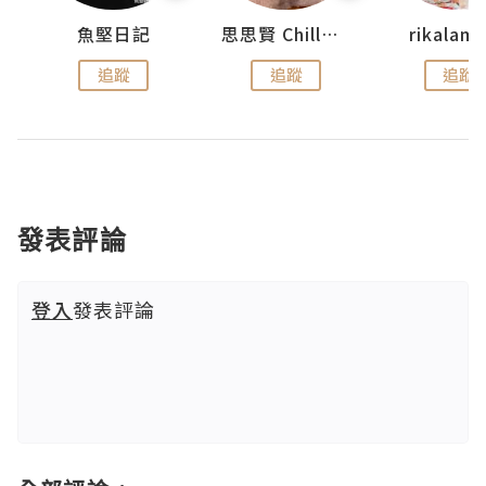
urnal
魚堅日記
思思賢 ChillMyBabe
rikala
追蹤
追蹤
追蹤
發表評論
登入
發表評論