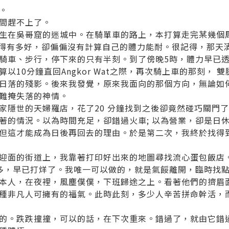
。
間趕不上了。
生在吳哥窟的迷城中。在騎單車的路上，本打算走完某幾個周邊
握得有多好，卻偏偏沒有計算自己的體力能耐。很記得，那天
騎車、步行，停下來的只有半刻。到了傍晚5時，體力早已
以10分鐘直回Angkor Wat之際，再次騎上車的那刻， 
日落的殘影。後來我發覺，原來我面向的那個方向，無論如
難掩失落的神情。
家隱世的天婦羅店，花了20 分鐘找到之後卻竟然碰巧關門
著的情況。以為時間充足，卻錯過火車; 以為營業，卻是日休
但這才能成為日後再回去的理由。於是第二次，我終於找得
迎面的街道上，我靠著打印好出來的地圖尋找流心蛋包飯店
多，早已打烊了。我唯一可以做的，就是氣餒離開，臨時找
本人，在夜裡，風塵僕僕，下班歸途之上。看著他們的擠眉
種非凡人可擁有的福氣。此時此刻，多少人辛苦拼命幹活，
的。跌跌撞撞，可以的話，在下次重來。錯過了，就由它錯