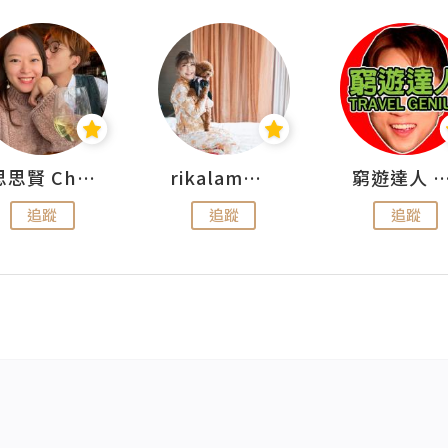
思思賢 ChillMyBabe
rikalammm
窮遊達人 Mr.TravelGe
追蹤
追蹤
追蹤