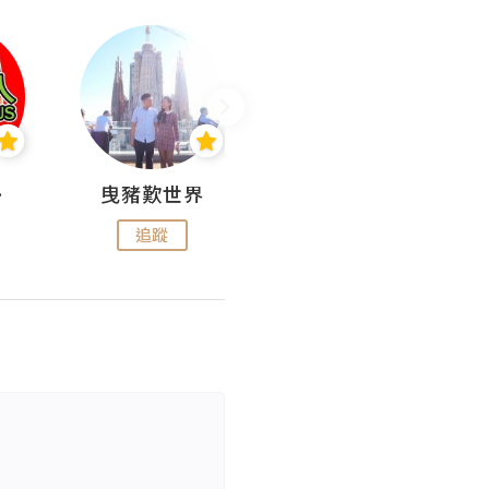
nius
曳豬歎世界
Koalascities (^O^)! @ UTravel
追蹤
追蹤