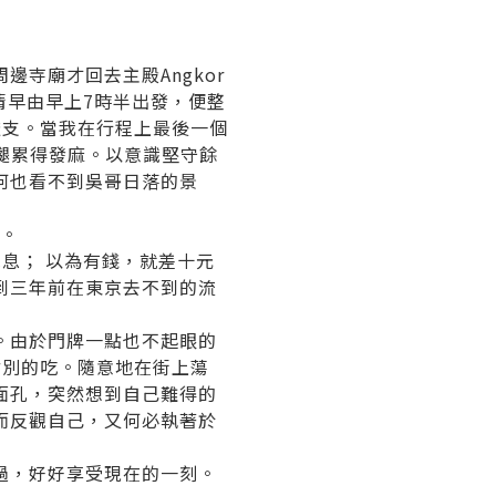
寺廟才回去主殿Angkor
清早由早上7時半出發，便整
透支。當我在行程上最後一個
雙腿累得發麻。以意識堅守餘
何也看不到吳哥日落的景
了。
息； 以為有錢，就差十元
到三年前在東京去不到的流
。由於門牌一點也不起眼的
點別的吃。隨意地在街上蕩
面孔，突然想到自己難得的
而反觀自己，又何必執著於
過，好好享受現在的一刻。