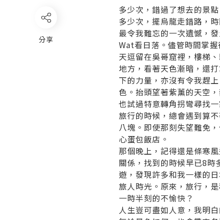
多少次，錯過了想去的景點
多少次，擺烏龍走錯路，時
最令我難忘的一次遺憾，發
分享
Wat看日落。儘管時間掌
天逗留在吳哥窟裡，樓梯、
地方，看著天色漸暗，還打算
下的力量，亦沒有令我趕上
色。抬頭望著紫薰的天空，
也試過特意轉角拐彎尋找一
旅行的時候，總會遇到算不
八塊。即使那刻失望難免，
心蛋包飯店。
那個晚上，記得還是條寒風
關係，找到的時候早已8時
遊，發現許多和我一樣的日
旅人時光。原來，旅行，是
一時半刻的不愉快？
人生豈可盡如人意，我明白