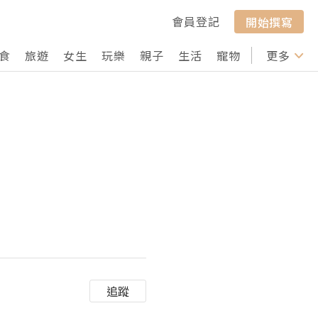
會員登記
開始撰寫
食
旅遊
女生
玩樂
親子
生活
寵物
行山
更多
打卡
追蹤