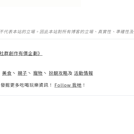
並不代表本站的立場。因此本站對所有博客的立場、真實性、準確性
社群創作有價企劃》
】
丶
美食
丶
親子
丶
寵物
丶
扮靚攻略
及
活動情報
p啦！發掘更多吃喝玩樂資訊！
Follow 我哋
！