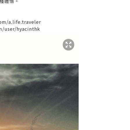
種體悟。
m/a.life.traveler
/user/hyacinthk