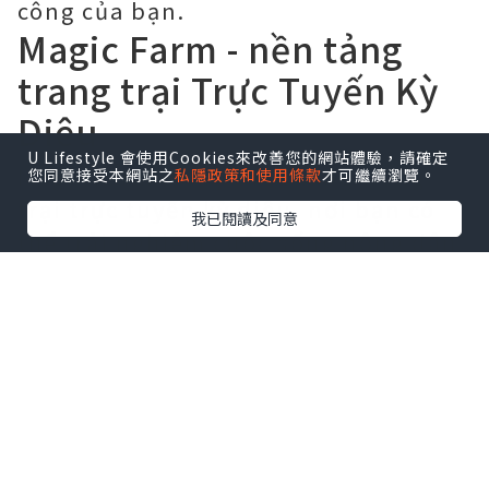
công của bạn.
Magic Farm - nền tảng
trang trại Trực Tuyến Kỳ
Diệu
U Lifestyle 會使用Cookies來改善您的網站體驗，請確定
Magic Farm là một nền tảng trang
您同意接受本網站之
私隱政策和使用條款
才可繼續瀏覽。
trại trực tuyến kỳ diệu, nơi bạn có
我已閱讀及同意
thể trải nghiệm cuộc sống nông dân
thực sự thông qua việc chăm nom
cây trồng, nuôi thú cưng và tham gia
các hoạt động nông nghiệp. Trên
Magic Farm, bạn sẽ được thỏa sức
thông minh và xây dựng một trang
trại riêng của mình, từ việc trồng
cây, thu hoạch sản phẩm đến buôn