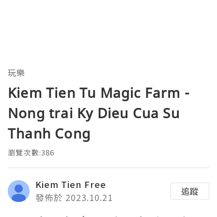
玩樂
Kiem Tien Tu Magic Farm -
Nong trai Ky Dieu Cua Su
Thanh Cong
瀏覽次數:386
Kiem Tien Free
追蹤
發佈於 2023.10.21