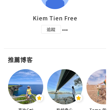
Kiem Tien Free
追蹤
推薦博客
)
高比C🐒
豹紋魚💦