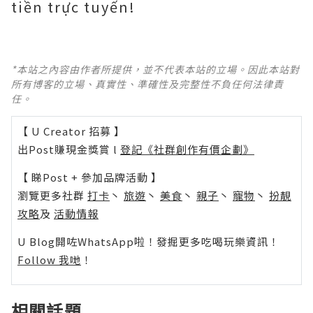
tiền trực tuyến!
*本站之內容由作者所提供，並不代表本站的立場。因此本站對
所有博客的立場、真實性、準確性及完整性不負任何法律責
任。
【 U Creator 招募 】
出Post賺現金獎賞 l
登記《社群創作有價企劃》
【 睇Post + 參加品牌活動 】
瀏覽更多社群
打卡
丶
旅遊
丶
美食
丶
親子
丶
寵物
丶
扮靚
攻略
及
活動情報
U Blog開咗WhatsApp啦！發掘更多吃喝玩樂資訊！
Follow 我哋
！
相關話題