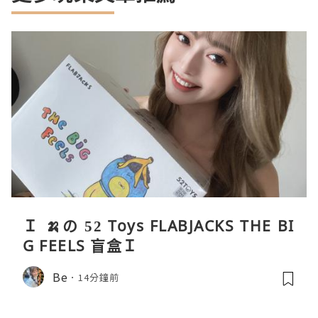
Ｉ 🍌の 52 Toys FLABJACKS THE BI
G FEELS 盲盒Ｉ
Be
14分鐘前