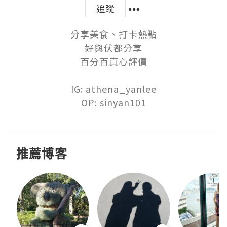
追蹤
分享美食、打卡熱點

好與伏都分享

百分百真心評價

IG: athena_yanlee

OP: sinyan101
推薦博客