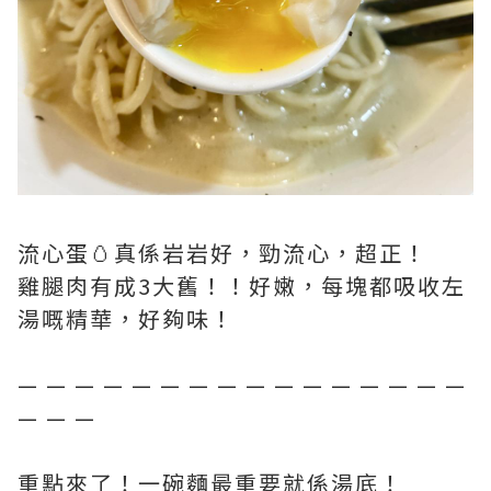
流心蛋🥚真係岩岩好，勁流心，超正！
雞腿肉有成3大舊！！好嫩，每塊都吸收左
湯嘅精華，好夠味！
— — — — — — — — — — — — — — — —
— — —
重點來了！一碗麵最重要就係湯底！