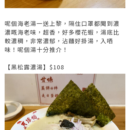
呢個海老湯一送上黎，隔住口罩都聞到濃
濃嘅海老味，超香，好多櫻花蝦，湯底比
較濃稠，非常濃郁，沾麵好掛湯，入哂
味！呢個湯十分推介！
【黑松露濃湯】$108