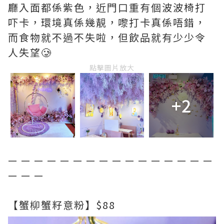
廳入面都係紫色，近門口重有個波波椅打
吓卡，環境真係幾靚，嚟打卡真係唔錯，
而食物就不過不失啦，但飲品就有少少令
人失望🥲
點擊圖片放大
+2
— — — — — — — — — — — — — — — —
— — —
【蟹柳蟹籽意粉】$88