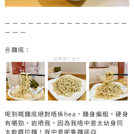
— — — — — — — — — — — — — — — —
— — —
🍜麵底：
點擊圖片放大
呢到嘅麵底絕對唔係hea，麵身偏粗，硬身
有嚼勁，岩哂我，因為我唔中意太幼身同
太軟嘅拉麵！我中意呢隻麵底😋