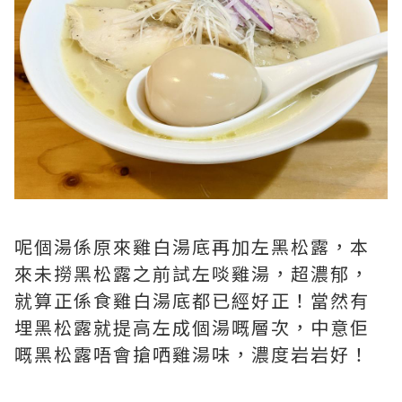
呢個湯係原來雞白湯底再加左黑松露，本
來未撈黑松露之前試左啖雞湯，超濃郁，
就算正係食雞白湯底都已經好正！當然有
埋黑松露就提高左成個湯嘅層次，中意佢
嘅黑松露唔會搶哂雞湯味，濃度岩岩好！