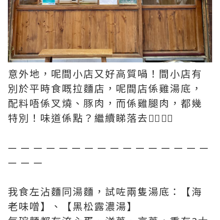
意外地，呢間小店又好高質喎！間小店有
別於平時食嘅拉麵店，呢間店係雞湯底，
配料唔係叉燒、豚肉，而係雞腿肉，都幾
特別！味道係點？繼續睇落去👇🏻👇🏻
— — — — — — — — — — — — — — — —
— — —
我食左沾麵同湯麵，試咗兩隻湯底：【海
老味噌】、【黑松露濃湯】