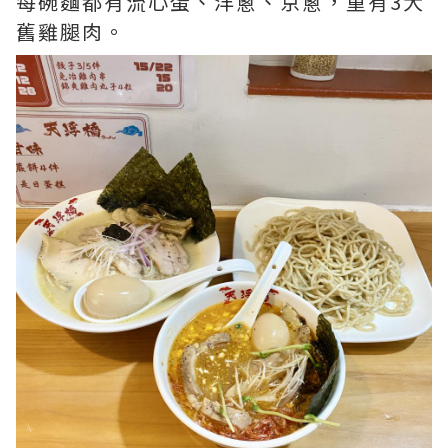
每碗麵都有流心蛋、洋蔥、京蔥，重有3大
舊雞腿肉。