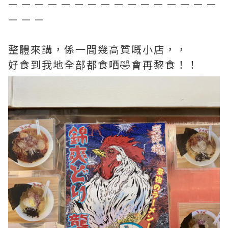
— — — — — — — — — — — — — — — —
— — —
整體來講，係一間幾高質嘅小店，，
好食到我地全部都食哂🤣會再黎食！！