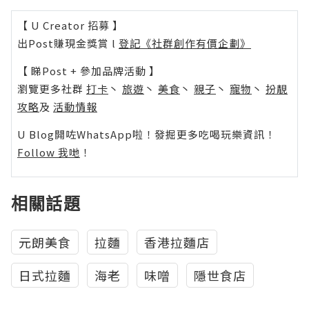
【 U Creator 招募 】
出Post賺現金獎賞 l
登記《社群創作有價企劃》
【 睇Post + 參加品牌活動 】
瀏覽更多社群
打卡
丶
旅遊
丶
美食
丶
親子
丶
寵物
丶
扮靚
攻略
及
活動情報
U Blog開咗WhatsApp啦！發掘更多吃喝玩樂資訊！
Follow 我哋
！
相關話題
元朗美食
拉麵
香港拉麵店
日式拉麵
海老
味噌
隱世食店