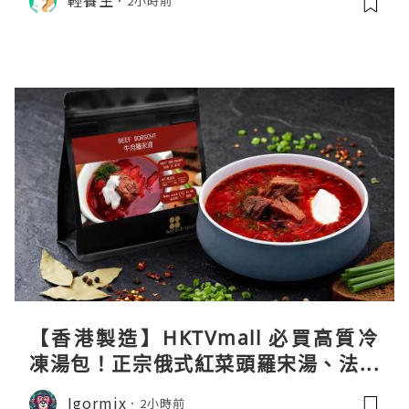
輕養生
2小時前
【香港製造】HKTVmall 必買高質冷
凍湯包！正宗俄式紅菜頭羅宋湯、法式
龍蝦濃湯與生酮膠原蛋白骨頭湯全攻略
Igormix
2小時前