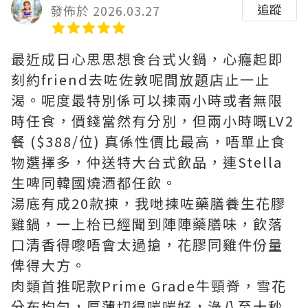
追蹤
發佈於 2026.03.27
最近成日心思思想食台式火鍋，心癮起即
刻約friend去咗佐敦呢間放題店止一止
渴。呢度最特別係可以揀兩小時或者無限
時任食，價錢當然有分別，但兩小時嘅LV2
餐 ($388/位) 真係性價比最高，唔單止食
物選擇多，仲送特大台式飲品，連Stella
生啤同韓國燒酒都任飲。
湯底有成20款揀，我哋揀咗藥膳養生花膠
雞鍋，一上枱已經聞到陣陣藥膳味，飲落
口清香得嚟唔會太過搶，花膠同雞件份量
俾得大方。
肉類首推呢款Prime Grade牛頸脊，雪花
分布均勻，厚薄切得啱啱好，淥八至十秒