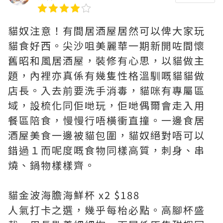
貓奴注意！有間居酒屋居然可以俾大家玩
貓食好西。尖沙咀美麗華一期新開咗間懷
舊昭和風居酒屋，裝修有心思，以貓做主
題，內裡亦真係有幾隻性格溫馴嘅貓貓做
店長。入去前要洗手消毒，貓咪有專屬區
域，設梳化同佢哋玩，佢哋偶爾會走入用
餐區陪食，慢慢行唔橫衝直撞。一邊食居
酒屋美食一邊被貓包圍，貓奴絕對唔可以
錯過１而呢度嘅食物同樣高質，刺身、串
燒、鍋物樣樣齊。
貓金波海膽海鮮杯 x2 $188
人氣打卡之選，幾乎每枱必點。高腳杯盛