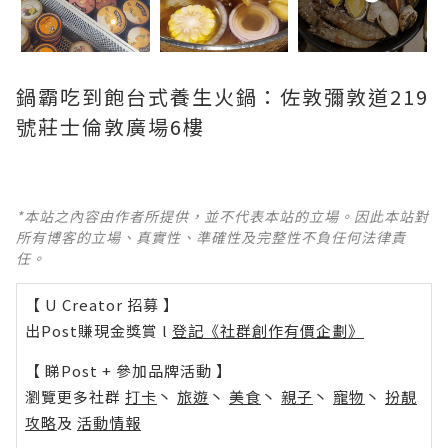
鍋霸吃到飽台式養生火鍋：佐敦彌敦道219
號莊士倫敦廣場6樓
*本站之內容由作者所提供，並不代表本站的立場。因此本站對
所有博客的立場、真實性、準確性及完整性不負任何法律責
任。
【 U Creator 招募 】
出Post賺現金獎賞 l
登記《社群創作有價企劃》
【 睇Post + 參加品牌活動 】
瀏覽更多社群
打卡
丶
旅遊
丶
美食
丶
親子
丶
寵物
丶
扮靚
攻略
及
活動情報