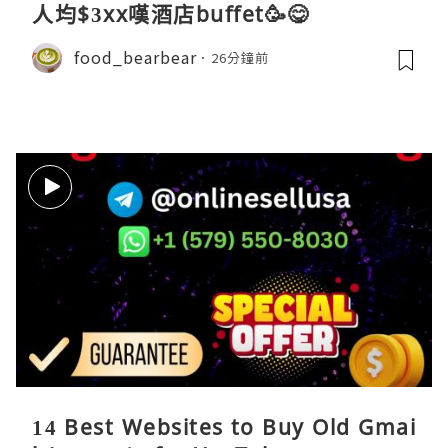
人均$3xx嘆酒店buffet🥳😋
food_bearbear
26分鐘前
14 Best Websites to Buy Old Gmai