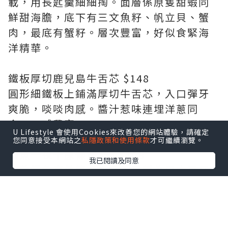
載，用長匙羹細細掏。面層係原隻甜蝦同
鮮甜海膽，底下有三文魚籽、帆立貝、蟹
肉，最底有蟹籽。層次豐富，好似食緊海
洋精華。
鐵板厚切鹿兒島牛舌芯 $148
圓形細鐵板上鋪滿厚切牛舌芯，入口彈牙
爽脆，啖啖肉感。醬汁惹味連埋洋蔥同
食，口感豐富。
U Lifestyle 會使用Cookies來改善您的網站體驗，請確定
您同意接受本網站之
私隱政策和使用條款
才可繼續瀏覽。
鱩魚一夜干原條燒3條 $108
我已閱讀及同意
呢款鱩魚真係第一次食，又稱為日本叉牙
魚，係秋田縣冬季特產。魚肉結實唔韌，
燒到外皮香脆，鹹鹹香香，連魚頭都可食
埋。