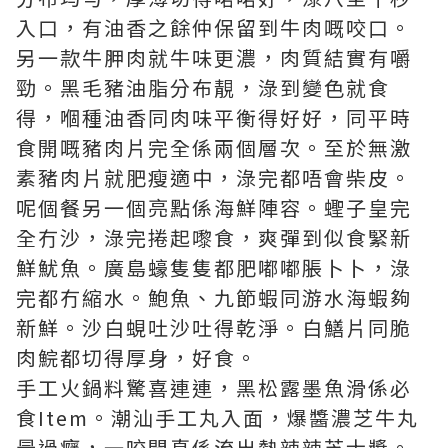
入口，有油香之餘仲保留到牛肉嘅咬口。
另一款牛胛肉就牛味更濃，肉質結實有嚼
勁。黑毛豬油脂分布靚，淥到變色就食
得，嗰種油香同肉味平衡得好好，同平時
食開嘅豬肉片完全係兩個層次。至於無激
素豬肉片就肥瘦適中，淥完都唔會柴皮。
呢個餐另一個亮點係海鮮陣容。蟶子皇完
全冇沙，淥完捲起嚟食，爽彈到似食緊新
鮮魷魚。廣島蠔隻隻都肥嘟嘟脹卜卜，淥
完都冇縮水。鮑魚、九節蝦同游水海蝦夠
新鮮。沙白蜆吐沙吐得乾淨。白鱔片同脆
肉鯇都切得厚身，好食。
手工火鍋料驚喜連連，黑松露墨魚滑係必
食Item。潮汕手工丸入面，爆醬濃芝牛丸
最過癮，一咬開真係流出熱辣辣芝士漿。