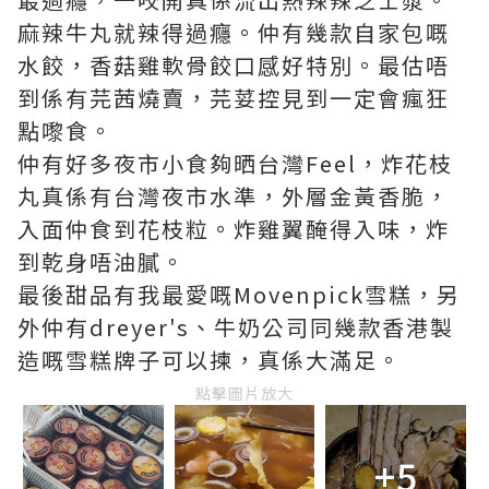
麻辣牛丸就辣得過癮。仲有幾款自家包嘅
水餃，香菇雞軟骨餃口感好特別。最估唔
到係有芫茜燒賣，芫荽控見到一定會瘋狂
點嚟食。
仲有好多夜市小食夠晒台灣Feel，炸花枝
丸真係有台灣夜市水準，外層金黃香脆，
入面仲食到花枝粒。炸雞翼醃得入味，炸
到乾身唔油膩。
最後甜品有我最愛嘅Movenpick雪糕，另
外仲有dreyer's、牛奶公司同幾款香港製
造嘅雪糕牌子可以揀，真係大滿足。
點擊圖片放大
+5