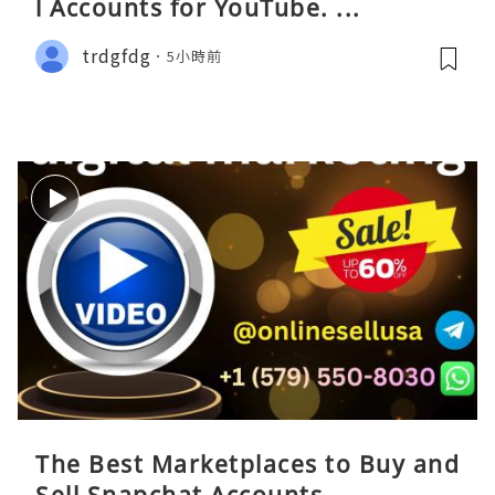
l Accounts for YouTube. ...
trdgfdg
5小時前
The Best Marketplaces to Buy and
Sell Snapchat Accounts ...