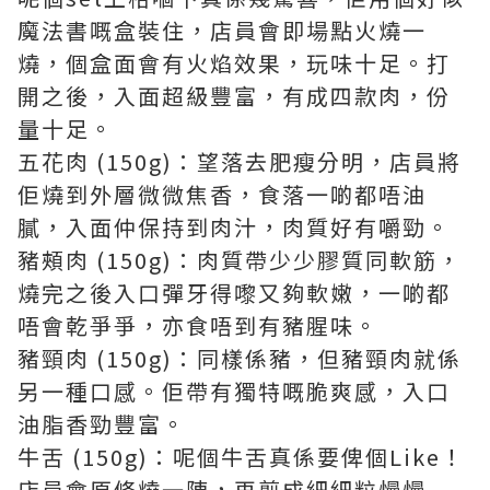
魔法書嘅盒裝住，店員會即場點火燒一
燒，個盒面會有火焰效果，玩味十足。打
開之後，入面超級豐富，有成四款肉，份
量十足。
五花肉 (150g)：望落去肥瘦分明，店員將
佢燒到外層微微焦香，食落一啲都唔油
膩，入面仲保持到肉汁，肉質好有嚼勁。
豬頰肉 (150g)：肉質帶少少膠質同軟筋，
燒完之後入口彈牙得嚟又夠軟嫩，一啲都
唔會乾爭爭，亦食唔到有豬腥味。
豬頸肉 (150g)：同樣係豬，但豬頸肉就係
另一種口感。佢帶有獨特嘅脆爽感，入口
油脂香勁豐富。
牛舌 (150g)：呢個牛舌真係要俾個Like！
店員會原條燒一陣，再剪成細細粒慢慢