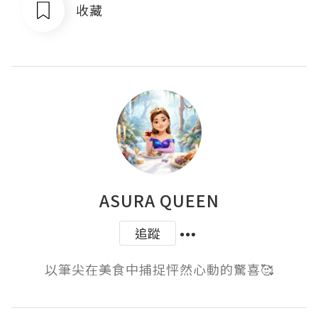
收藏
ASURA QUEEN
追蹤
以筆尖在美食中捕捉怦然心動的驚喜🥰