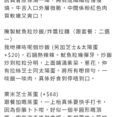
燒。牛舌入口外層微脆，中間係粉紅色肉
質軟嫩又爽口！
腌製魷魚粒炒飯/炸醬拉麵（跟套餐：二選
一）
我哋揀咗呢個炒飯 (另加芝士&太陽蛋
+$20)，石鍋熱辣辣。魷魚粒幾彈牙，炒飯
炒到粒粒分明，上面鋪滿紫菜、蔥花，仲
有拉絲芝士同太陽蛋。將所有嘢撈勻，一
啖飯一啖肉，真係好食到停唔到口。
粟米芝士蒸蛋 (+$68)
跟餐加嘅蒸蛋，一上枱真係要快手打卡，
因為佢脹卜卜咁，好似一個半圓形嘅頂