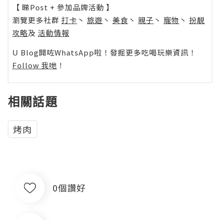
【 睇Post + 參加品牌活動 】
瀏覽更多社群
打卡
丶
旅遊
丶
美食
丶
親子
丶
寵物
丶
扮靚
攻略
及
活動情報
U Blog開咗WhatsApp啦！發掘更多吃喝玩樂資訊！
Follow 我哋
！
相關話題
烤肉
0個讚好