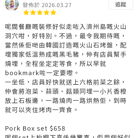
追蹤
發佈於 2026.03.27
呢間餐廳嘅裝修好似走咗入濟州島嘅火山
洞穴咁，好特別。不過，最令我期待嘅，
當然係佢哋由韓國訂造嘅火山石烤盤，配
埋獨家低溫熟成嘅黑毛豬，仲有店員幫手
燒埋，全程坐定定等食，所以早就
bookmark咗一定要嚟。
一坐低，店員好快就送上六格前菜之餘，
仲會將泡菜、蒜頭、菇類同埋一小片香橙
放上石板邊，一路燒肉一路烘熱佢，到時
就可以夾住烤肉一齊食。
Pork Box set $658
呢個set上枱嗰下真係幾驚喜，佢用個好似