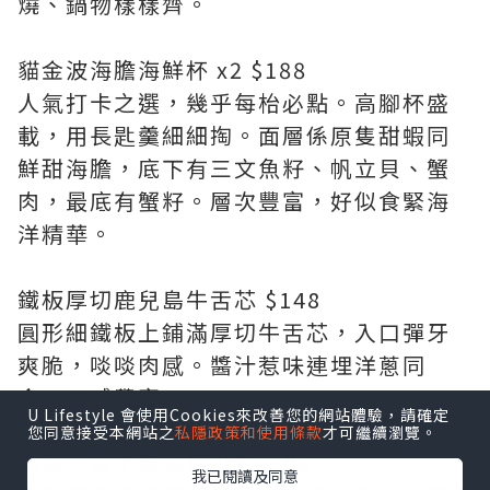
燒、鍋物樣樣齊。
貓金波海膽海鮮杯 x2 $188
人氣打卡之選，幾乎每枱必點。高腳杯盛
載，用長匙羹細細掏。面層係原隻甜蝦同
鮮甜海膽，底下有三文魚籽、帆立貝、蟹
肉，最底有蟹籽。層次豐富，好似食緊海
洋精華。
鐵板厚切鹿兒島牛舌芯 $148
圓形細鐵板上鋪滿厚切牛舌芯，入口彈牙
爽脆，啖啖肉感。醬汁惹味連埋洋蔥同
食，口感豐富。
U Lifestyle 會使用Cookies來改善您的網站體驗，請確定
您同意接受本網站之
私隱政策和使用條款
才可繼續瀏覽。
鱩魚一夜干原條燒3條 $108
我已閱讀及同意