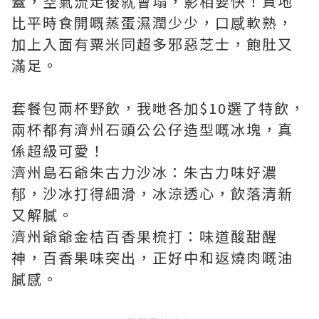
蓋，空氣流走後就會塌，影相要快！質地
比平時食開嘅蒸蛋濕潤少少，口感軟熟，
加上入面有粟米同超多邪惡芝士，飽肚又
滿足。
套餐包兩杯野飲，我哋各加$10選了特飲，
兩杯都有濟州石頭公公仔造型嘅冰塊，真
係超級可愛！
濟州島石爺朱古力沙冰：朱古力味好濃
郁，沙冰打得細滑，冰涼透心，飲落清新
又解膩。
濟州爺爺金桔百香果梳打：味道酸甜醒
神，百香果味突出，正好中和返燒肉嘅油
膩感。