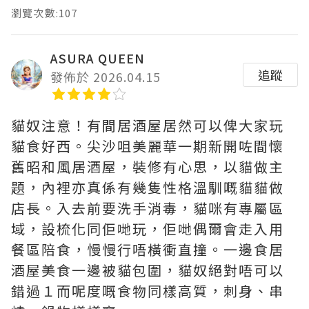
瀏覽次數:107
ASURA QUEEN
追蹤
發佈於 2026.04.15
貓奴注意！有間居酒屋居然可以俾大家玩
貓食好西。尖沙咀美麗華一期新開咗間懷
舊昭和風居酒屋，裝修有心思，以貓做主
題，內裡亦真係有幾隻性格溫馴嘅貓貓做
店長。入去前要洗手消毒，貓咪有專屬區
域，設梳化同佢哋玩，佢哋偶爾會走入用
餐區陪食，慢慢行唔橫衝直撞。一邊食居
酒屋美食一邊被貓包圍，貓奴絕對唔可以
錯過１而呢度嘅食物同樣高質，刺身、串