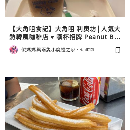
【大角咀食記】大角咀 利奧坊│人氣大
熱韓風咖啡店 ♥ 嘆杯招牌 Peanut But
ter Cream Latte ♥ Cozy Cream Cor
儍媽媽與兩隻小魔怪之家
4小時前
ner