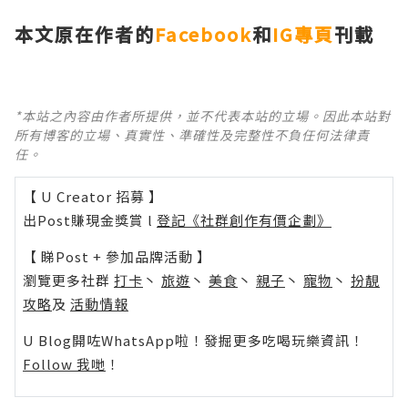
本文原在作者的
Facebook
和
IG專頁
刊載
*本站之內容由作者所提供，並不代表本站的立場。因此本站對
所有博客的立場、真實性、準確性及完整性不負任何法律責
任。
【 U Creator 招募 】
出Post賺現金獎賞 l
登記《社群創作有價企劃》
【 睇Post + 參加品牌活動 】
瀏覽更多社群
打卡
丶
旅遊
丶
美食
丶
親子
丶
寵物
丶
扮靚
攻略
及
活動情報
U Blog開咗WhatsApp啦！發掘更多吃喝玩樂資訊！
Follow 我哋
！