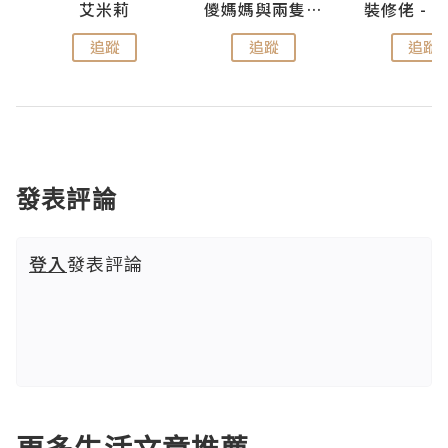
點滴
艾米莉
儍媽媽與兩隻小魔怪之家
追蹤
追蹤
追蹤
發表評論
登入
發表評論