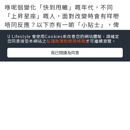
喺呢個變化「快到甩轆」嘅年代，不同
「上昇星座」嘅人，面對改變時會有咩嘢
唔同反應？以下亦有一啲「小貼士」，俾
大家喺呢個大時代下參考：
U Lifestyle 會使用Cookies來改善您的網站體驗，請確定
您同意接受本網站之
私隱政策和使用條款
才可繼續瀏覽。
♈ 上昇白羊：「改變嚟就衝！」
我已閱讀及同意
🔑 小貼士：唔好太急，慢慢行先行得遠。
♉ 上昇金牛：「最怕突然轉變，最鍾意穩
陣。」
🔑 小貼士」：一步一步嚟，細微嘅改變都
係進步
♊ 上昇雙子：「變化？正合我心意，最怕
悶！」