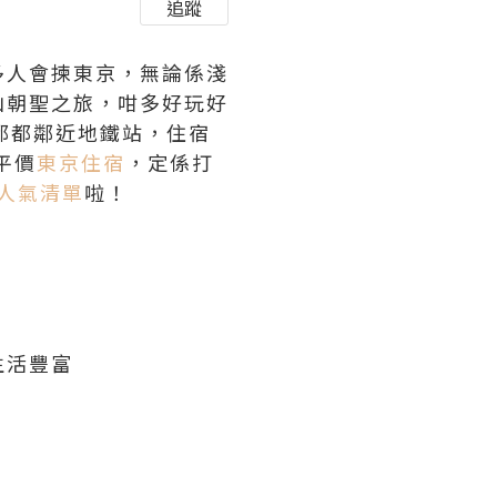
追蹤
多人會揀東京，無論係淺
山朝聖之旅，咁多好玩好
都都鄰近地鐵站，住宿
平價
東京住宿
，定係打
店人氣清單
啦！
生活豐富