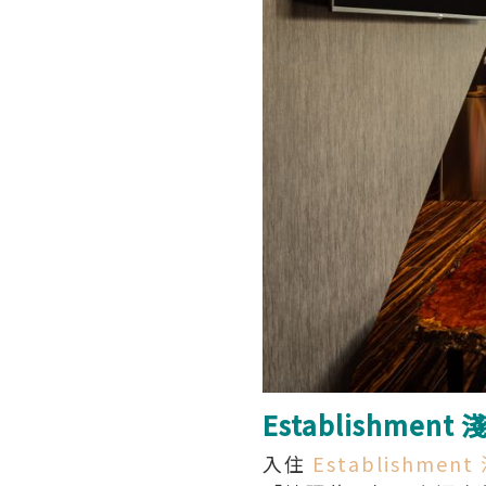
Establishm
入住
Establishment