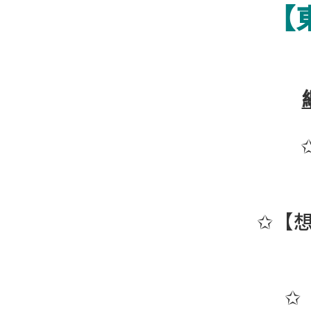
【
✩【
✩