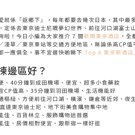
愛就係「返鄉下」，每年都要去幾次日本，其中最
，定係去東京迪士尼嘅夢幻世界、前往河口湖富士
啦！今日小編為大家推介 7 間
新開東京酒店
，全
／淺草／東京車站等交通方便地區，無論係高CP值
都一應俱全。事不宜遲快啲睇下
Top 6 東京新酒
揀邊區好？
便、40分鐘到成田機場、便宜、超多小食藥妝
宜CP值高、35分鐘到羽田機場、生活機能好
通樞紐、方便前往河口湖、橫濱、鎌倉等近郊、夜
R直達東京迪士尼、地下街美食購物集中地
能佳、百貨林立、服飾購物迷首選
能佳、房價相對便宜、跟新宿一樣好逛