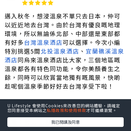
邁入秋冬，想浸溫泉不單只去日本，仲可
以近近地去台灣。由於台灣有優良嘅地理
環境，所以無論係北部、中部還是東部都
有好多
台灣溫泉酒店
可以選擇。今次小編
特別挑選5間
北投溫泉酒店
、
宜蘭礁溪溫泉
酒店
同烏來溫泉酒店比大家，三個地區嘅
溫泉都各有特色同功能，令你美顏養生之
餘，同時可以欣賞當地獨有嘅風景，快啲
趁呢個溫泉季節好好去台灣享受下啦！
1.
北投溫泉酒店
推介｜
北投鳳凰閣溫泉旅店
U Lifestyle 會使用Cookies來改善您的網站體驗，請確定
您同意接受本網站之
私隱政策和使用條款
才可繼續瀏覽。
地址：
台北 北投區
我已閱讀及同意
評價：
4.5/5.0「有免費接駁車，溫泉很舒