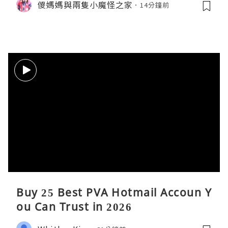
儍媽媽與兩隻小魔怪之家
14分鐘前
傘。與 Calbee / 湖池屋共同開發製作
薯片
Buy 25 Best PVA Hotmail Accoun Y
ou Can Trust in 2026