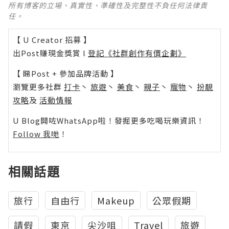
所有博客的立場、真實性、準確性及完整性不負任何法律責
任。
【 U Creator 招募 】
出Post賺現金獎賞 l
登記《社群創作有價企劃》
【 睇Post + 參加品牌活動 】
瀏覽更多社群
打卡
丶
旅遊
丶
美食
丶
親子
丶
寵物
丶
扮靚
攻略
及
活動情報
U Blog開咗WhatsApp啦！發掘更多吃喝玩樂資訊！
Follow 我哋
！
相關話題
旅行
自由行
Makeup
公眾假期
請假
東京
尖沙咀
Travel
旅遊