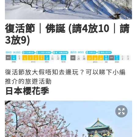
復活節｜佛誕 (請4放10｜請
3放9)
復活節放大假唔知去邊玩？可以睇下小編
推介的旅遊活動
日本櫻花季