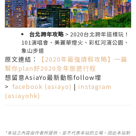
台北跨年攻略
>
2020台北跨年這樣玩！
101演唱會、美麗華煙火、彩虹河濱公園、
象山步道
原文連結：
【2020年最強請假攻略】一篇
幫你plan好2020全年旅遊行程
想留意
AsiaYo
最新動態
follow
埋
>
facebook (asiayo)
|
instagram
(asiayohk)
*本站之內容由作者所提供，並不代表本站的立場。因此本站對