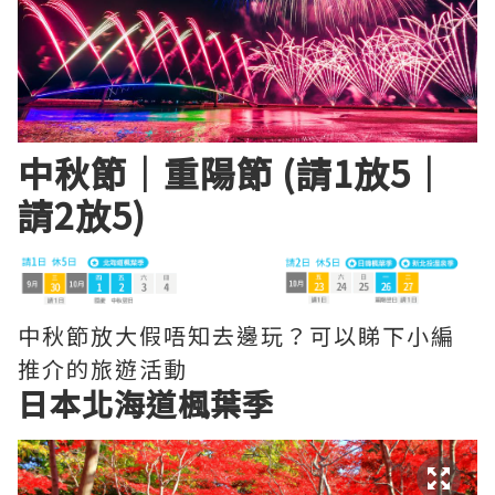
中秋節｜重陽節 (請1放5｜
請2放5)
中秋節放大假唔知去邊玩？可以睇下小編
推介的旅遊活動
日本北海道楓葉季