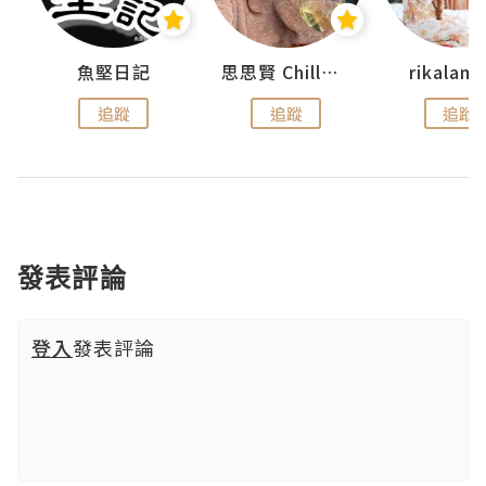
urnal
魚堅日記
思思賢 ChillMyBabe
rikala
追蹤
追蹤
追蹤
發表評論
登入
發表評論