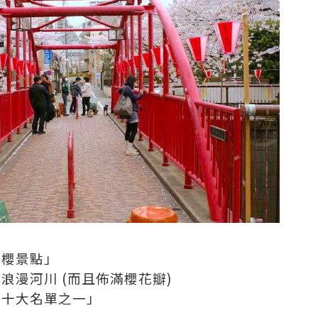
夜櫻景點」
浪漫河川 (而且佈滿櫻花瓣)
去十大名單之一」