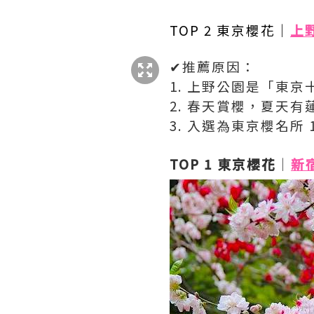
TOP 2
東京櫻花
｜
上
✔
推薦原因：
1. 上野公園是「東
2. 春天賞櫻，夏天
3. 入選為東京櫻名所 1
TOP 1
東京櫻花
｜
新