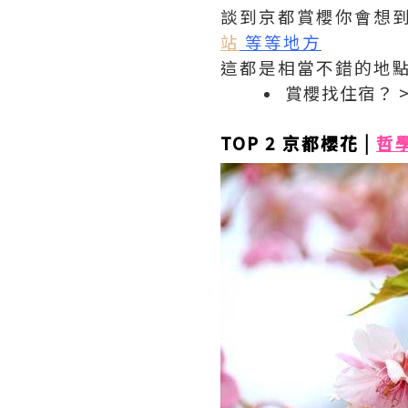
談到京都賞櫻你會想到
站
等等地方
這都是相當不錯的地
賞櫻找住宿？ 
TOP 2
京都櫻花 |
哲