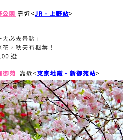
野公園
靠近<
JR - 上野站
>
京十大必去景點」
有蓮花，秋天有楓葉！
00 選
宿御苑
靠近<
東京地鐵 -
新御苑站
>