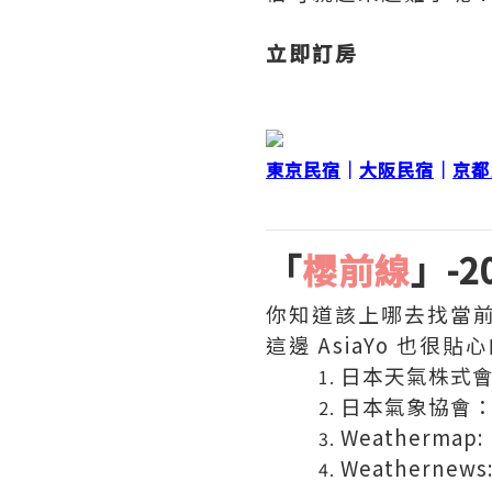
立即訂房
東京民宿
│
大阪民宿
│
京都
「
櫻前線
」-
你知道該上哪去找當
這邊 AsiaYo 也
日本天氣株式會社
日本氣象協會
Weathermap:
Weathernews