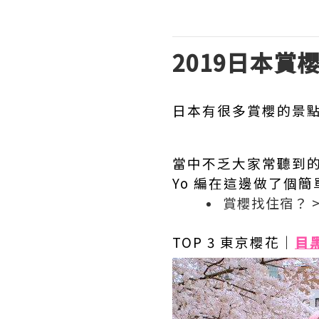
2019日本
日本有很多賞櫻的景
當中不乏大家常聽到
Yo 編在這邊做了個
賞櫻找住宿？ 
TOP 3 東京櫻花｜
目