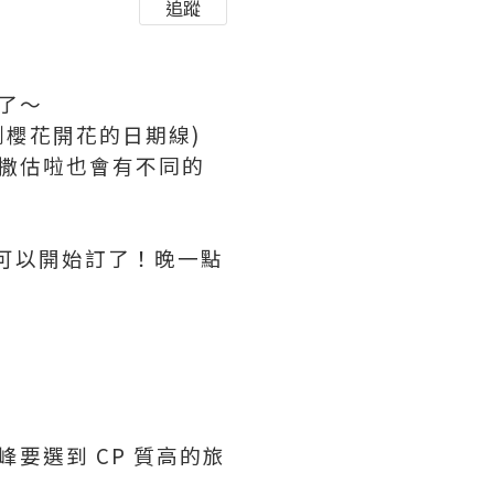
追蹤
了～
測櫻花開花的日期線)
撒估啦也會有不同的
可以開始訂了！晚一點
要選到 CP 質高的旅