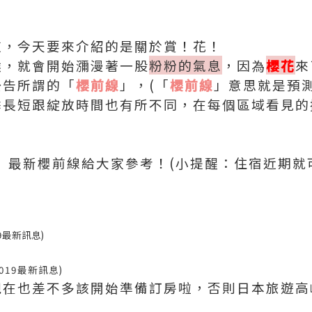
道，今天要來介紹的是關於賞！花！
候，就會開始瀰漫著一股
粉粉的氣息
，因為
櫻花
來
公告所謂的「
櫻前線
」，(「
櫻前線
」意思就是預
季長短跟綻放時間也有所不同，在每個區域看見的
９
最新櫻前線給大家參考！
(小提醒：住宿近期就
19最新訊息)
2019最新訊息)
在也差不多該開始準備訂房啦，否則日本旅遊高峰
！