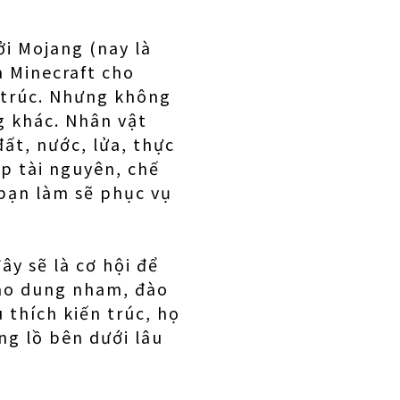
ởi Mojang (nay là
a Minecraft cho
 trúc. Nhưng không
g khác. Nhân vật
ất, nước, lửa, thực
p tài nguyên, chế
 bạn làm sẽ phục vụ
ây sẽ là cơ hội để
vào dung nham, đào
hích kiến ​​trúc, họ
ng lồ bên dưới lâu