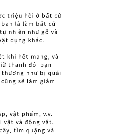
c triệu hồi ở bất cứ
 bạn là làm bất cứ
 tự nhiên như gỗ và
vật dụng khác.
ết khi hết mạng, và
giữ thanh đói bạn
t thương như bị quái
t cũng sẽ làm giảm
p, vật phẩm, v.v.
i vật và động vật.
cây, tìm quặng và