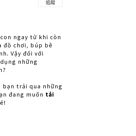
追蹤
 con ngay từ khi còn
a đồ chơi, búp bê
h. Vậy đối với
ử dụng những
h?
úp bạn trải qua những
 Bạn đang muốn
tải
é!