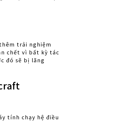
 thêm trải nghiệm
n chết vì bất kỳ tác
c đó sẽ bị lãng
craft
áy tính chạy hệ điều