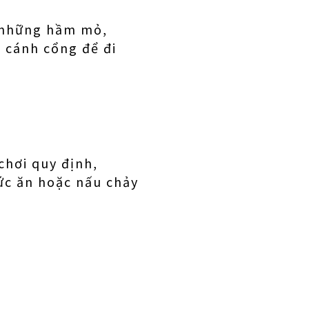
p những hầm mỏ,
t cánh cổng để đi
chơi quy định,
ức ăn hoặc nấu chảy