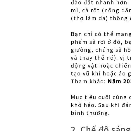
đào đất nhanh hơn. 
mì, cà rốt (nông dân
(thợ làm da) thông 
Bạn chỉ có thể mang
phẩm sẽ rơi ở đó, b
giường, chúng sẽ hồ
và thay thế nó). vị
động vật hoặc chiến
tạo vũ khí hoặc áo 
Tham khảo:
Năm 202
Mục tiêu cuối cùng 
khô héo. Sau khi đá
bình thường.
2. Chế độ sáng