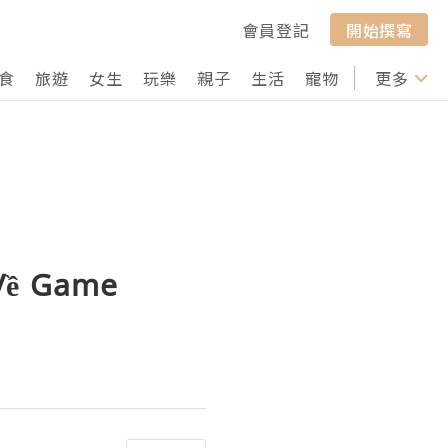
會員登記
開始撰寫
食
旅遊
女生
玩樂
親子
生活
寵物
行山
更多
打卡
 Về Game