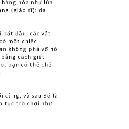
i hàng hóa như lúa
ng (giáo sĩ); da
 bắt đầu, các vật
 có một chiếc
bạn không phá vỡ nó
c bằng cách giết
ao, bạn có thể chế
.
i cùng, và sau đó là
p tục trò chơi như