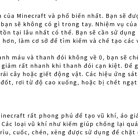
n của Minecraft và phổ biến nhất. Bạn sẽ đượ
à bạn sẽ không có gì trong tay. Nhiệm vụ của
 tồn tại lâu nhất có thể. Bạn sẽ cần sử dụng
 hơn, làm cơ sở để tìm kiếm và chế tạo các 
anh máu và thanh đói không về 0, bạn sẽ ch
 giảm rất nhanh khi thanh đói cạn kiệt. Để 
trái cây hoặc giết động vật. Các hiệu ứng sá
a đốt, rơi từ độ cao xuống, hoặc bị chết ngạ
inecraft rất phong phú để tạo vũ khí, áo giá
Các loại vũ khí như kiếm giúp chống lại quá
rìu, cuốc, chén, xẻng được sử dụng để chặt 