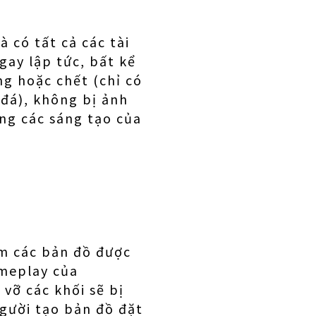
 có tất cả các tài
gay lập tức, bất kể
g hoặc chết (chỉ có
 đá), không bị ảnh
ựng các sáng tạo của
ệm các bản đồ được
ameplay của
vỡ các khối sẽ bị
người tạo bản đồ đặt