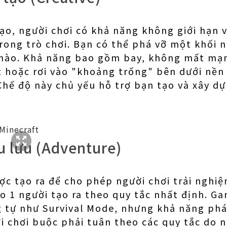
ạo, người chơi có khả năng không giới hạn và
trong trò chơi. Bạn có thể phá vỡ một khối n
 nào. Khả năng bao gồm bay, không mất mạn
iết hoặc rơi vào "khoảng trống" bên dưới nền
Chế độ này chủ yếu hỗ trợ bạn tạo và xây d
u lưu (Adventure)
ợc tạo ra để cho phép người chơi trải nghi
do 1 người tạo ra theo quy tắc nhất định. G
 tự như Survival Mode, nhưng khả năng phá 
ời chơi buộc phải tuân theo các quy tắc do 