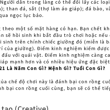
Người dân trong làng có thể đổi lấy các loạ
); than đá, sắt (thợ làm áo giáp); đá bào, và
qua ngọc lục bảo.
 theo một số mặt hàng có hạn. Bạn chết khi
ạn sẽ hồi sinh khi bắt đầu trò chơi hoặc nếu
i sinh trên chính chiếc giường đó (miễn là 
 trí của giường). Điểm kinh nghiệm kiếm đượ
 đấu với quái vật. Điểm kinh nghiệm càng c
giáp mạnh hơn và có nhiều hiệu ứng đặc biệt
1 Là Năm Con Gì? Mệnh Gì? Tuổi Con Gì?
của chế độ chơi này là đánh bại con rồng cuố
nh bại con rồng cuối cùng, bạn sẽ có thể tiế
 tạo (Creative)