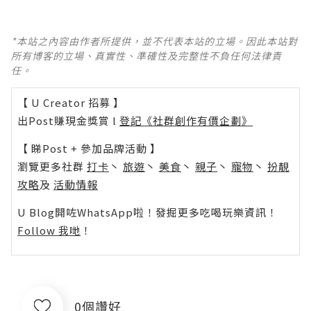
*本站之內容由作者所提供，並不代表本站的立場。因此本站對
所有博客的立場、真實性、準確性及完整性不負任何法律責
任。
【 U Creator 招募 】
出Post賺現金獎賞 l
登記《社群創作有價企劃》
【 睇Post + 參加品牌活動 】
瀏覽更多社群
打卡
丶
旅遊
丶
美食
丶
親子
丶
寵物
丶
扮靚
攻略
及
活動情報
U Blog開咗WhatsApp啦！發掘更多吃喝玩樂資訊！
Follow 我哋
！
0個讚好