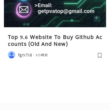
Top 9.6 Website To Buy Github Ac
counts (Old And New)
fgtr7i8
3小時前