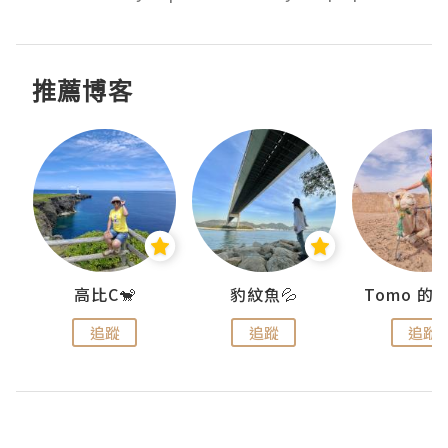
推薦博客
)
高比C🐒
豹紋魚💦
追蹤
追蹤
追蹤