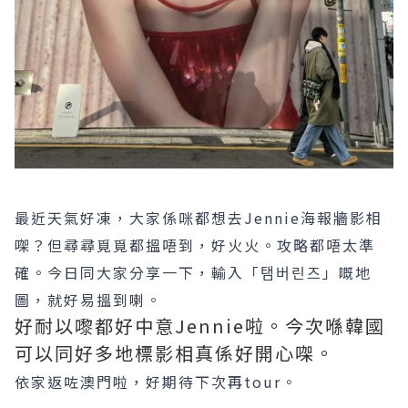
最近天氣好凍，大家係咪都想去Jennie海報牆影相
㗎？但尋尋覓覓都搵唔到，好火火。攻略都唔太準
確。今日同大家分享一下，輸入「탬버린즈」嘅地
圖，就好易搵到喇。
好耐以嚟都好中意Jennie啦。今次喺韓國
可以同好多地標影相真係好開心㗎。
依家返咗澳門啦，好期待下次再tour。