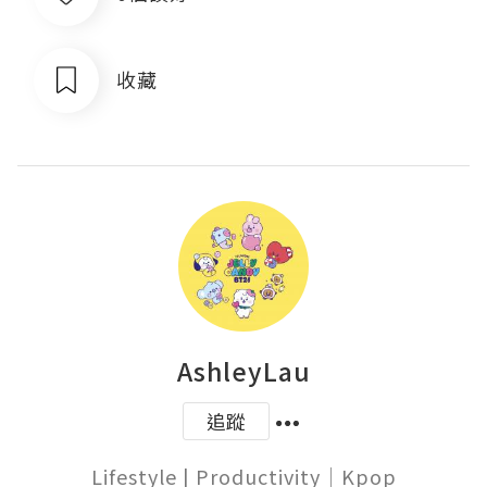
收藏
AshleyLau
追蹤
Lifestyle | Productivity｜Kpop