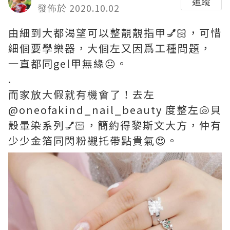
追蹤
發佈於 2020.10.02
由細到大都渴望可以整靚靚指甲💅🏻，可惜
細個要學樂器，大個左又因爲工種問題，
一直都同gel甲無緣😐。
.
而家放大假就有機會了！去左
@oneofakind_nail_beauty 度整左🐚貝
殼暈染系列💅🏻，簡約得黎斯文大方，仲有
少少金箔同閃粉襯托帶點貴氣😍。