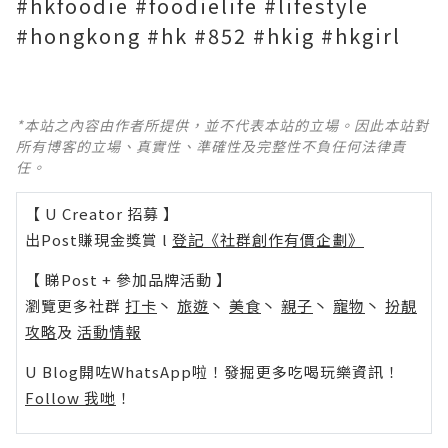
#hkfoodie #foodielife #lifestyle
#hongkong #hk #852 #hkig #hkgirl
*本站之內容由作者所提供，並不代表本站的立場。因此本站對
所有博客的立場、真實性、準確性及完整性不負任何法律責
任。
【 U Creator 招募 】
出Post賺現金獎賞 l
登記《社群創作有價企劃》
【 睇Post + 參加品牌活動 】
瀏覽更多社群
打卡
丶
旅遊
丶
美食
丶
親子
丶
寵物
丶
扮靚
攻略
及
活動情報
U Blog開咗WhatsApp啦！發掘更多吃喝玩樂資訊！
Follow 我哋
！