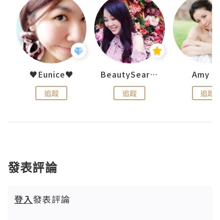
h 夏沫
♥Eunice♥
BeautySearch
Amy N
追蹤
追蹤
追蹤
發表評論
登入
發表評論