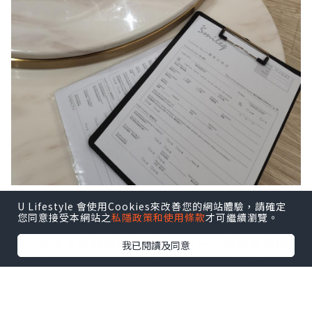
諮詢是免費的，完全唔hard sell！只要預約好，
U Lifestyle 會使用Cookies來改善您的網站體驗，請確定
您同意接受本網站之
私隱政策和使用條款
才可繼續瀏覽。
就會有一站式嘅牙齒評估🤩，首先填寫個人資
料，初步了解想改善牙齒嘅地方～之後職員再帶
我已閱讀及同意
我去做3D scan 作進一步嘅分析，過程指示清晰
而且無唔舒服嘅感覺🥰
最後牙科同事會再講解整
個牙貼流程，呢個時候就可以即管提出疑問，再