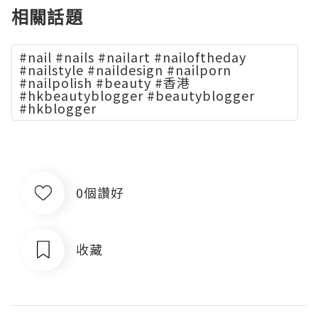
相關話題
#nail #nails #nailart #nailoftheday
#nailstyle #naildesign #nailporn
#nailpolish #beauty #香港
#hkbeautyblogger #beautyblogger
#hkblogger
0個讚好
收藏