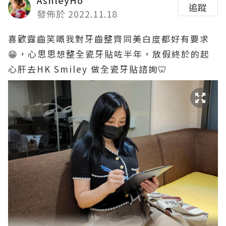
AshleyHo
追蹤
發佈於 2022.11.18
喜歡露齒笑嘅我對牙齒整齊同美白度都好有要求
😁，心思思想整全瓷牙貼咗半年，放假終於的起
心肝去HK Smiley 做全瓷牙貼諮詢🦷