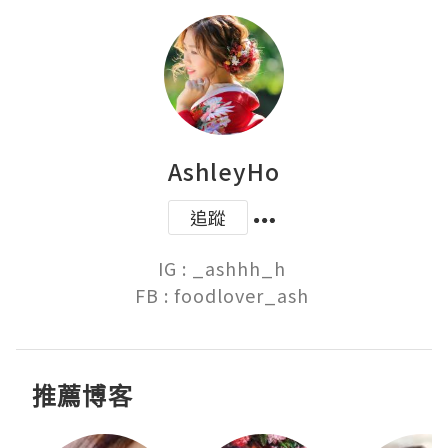
AshleyHo
追蹤
IG : _ashhh_h 

FB : foodlover_ash 
推薦博客