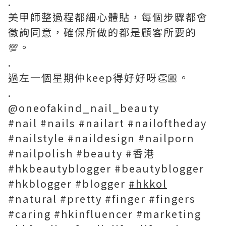
.
美甲師整過程都細心體貼，每個步驟都會
徵詢同意，確保所做的都是顧客所要的
💯。
.
過左一個星期仲keep得好好呀👏🏼。
.
@oneofakind_nail_beauty
#nail #nails #nailart #nailoftheday
#nailstyle #naildesign #nailporn
#nailpolish #beauty #香港
#hkbeautyblogger #beautyblogger
#hkblogger #blogger
#hkkol
#natural #pretty #finger #fingers
#caring #hkinfluencer #marketing