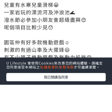
兒童有水寨兒童滑梯😀
一家岩玩的漂流河及沖浪池🌊
潑水節必參加小朋友會超級盡興😍
呢個項目比較少見😯
園區仲有好多款機動遊戲☺
刺激的有過山車及大擺錘😃
有不少親子機動遊戲及無動力設施😄
U Lifestyle 會使用Cookies來改善您的網站體驗，請確定
晚上記得欣賞表演👩梁祝煙花秀👴非常精
您同意接受本網站之
私隱政策和使用條款
才可繼續瀏覽。
彩👏
我已閱讀及同意
2點半有暑假限定冰爽大巡游節目❄💧
演員們都好賣力演出😀
仲有參與穿華服的演員NPC互動遊戲都好
精彩😊