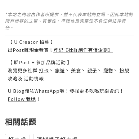
*本站之內容由作者所提供，並不代表本站的立場。因此本站對
所有博客的立場、真實性、準確性及完整性不負任何法律責
任。
【 U Creator 招募 】
出Post賺現金獎賞 l
登記《社群創作有價企劃》
【 睇Post + 參加品牌活動 】
瀏覽更多社群
打卡
丶
旅遊
丶
美食
丶
親子
丶
寵物
丶
扮靚
攻略
及
活動情報
U Blog開咗WhatsApp啦！發掘更多吃喝玩樂資訊！
Follow 我哋
！
相關話題