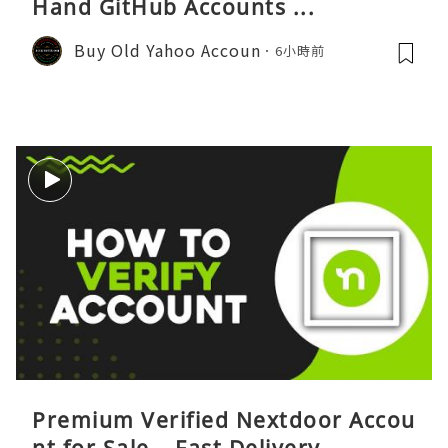
Hand GitHub Accounts ...
Buy Old Yahoo Accoun
6小時前
Premium Verified Nextdoor Accou
nt for Sale – Fast Delivery