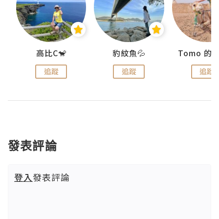
)
高比C🐒
豹紋魚💦
追蹤
追蹤
追蹤
發表評論
登入
發表評論