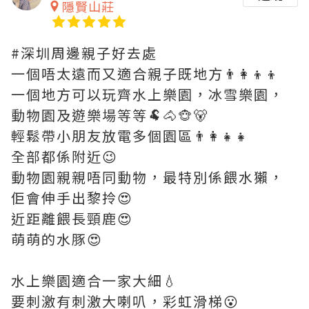
隱賢山莊
#深圳周邊親子好去處
一個唔太遠而又適合親子既地方👨‍👩‍👦‍👦
一個地方可以玩齊水上樂園，冰雪樂園，
動物園及遊樂場等等🐏🐴🐵🐻
輕鬆帶小朋友放電多個園區👨‍👩‍👧‍👧
全部都係附近😉
動物園親親唔同動物，最特別係餵水獺，
佢會伸手出黎拎😍
近距離餵長頸鹿😍
萌萌的水豚😍
水上樂園適合一家大細💧
要刺激有刺激大喇叭，彩虹滑梯😮