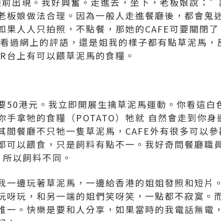
我眼前出現。我好興奮。走進去，坐下，老板娘說：
老板娘做法合理。因為一般人走進餐廳後，都會鬼
如果人人只拍照，不點餐，那她的CAFE可要關閉
者看過網上的評語，還是姐我的樣子都有點草泥馬，
AR台上有可以餵草泥馬的食糧。
要50港元。我立即開展生擒草泥馬運動。你看這白
你手拿牠的食糧（POTATO）牠就 自然會走到你
其間餐廳不只牠一隻草泥馬，CAFE外有很多可以
都可以餵食，只是飼料有點不一。我好奇問餐廳職
。所以飼料不同。
我一邊玩著草泥馬，一邊給香港的姐姐發照和短片。
玩呀玩，和另一端的姐們笑呀笑，一點都不寂寞。
唯一。快樂是要和人分享，如果當時的我電話無電