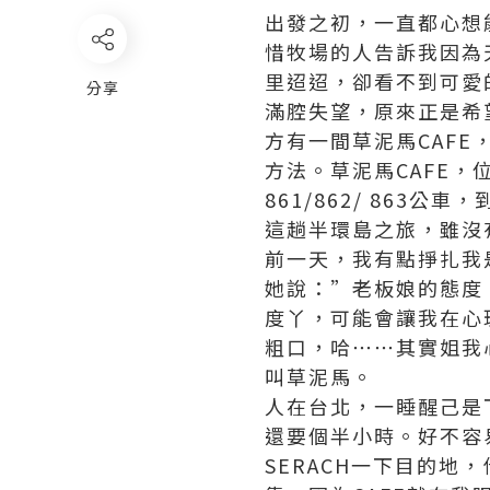
出發之初，一直都心想
惜牧場的人告訴我因為
里迢迢，卻看不到可愛
分享
滿腔失望，原來正是希
方有一間草泥馬CAF
方法。草泥馬CAFE
861/862/ 863
這趟半環島之旅，雖沒
前一天，我有點掙扎我
她說：”老板娘的態度，
度丫，可能會讓我在心
粗口，哈⋯⋯其實姐我
叫草泥馬。
人在台北，一睡醒己是
還要個半小時。好不容
SERACH一下目的地