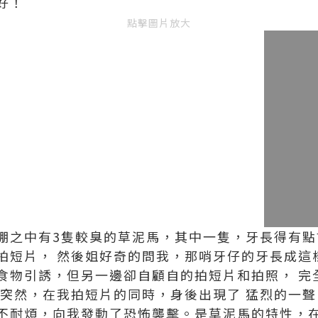
好！
點擊圖片放大
棚之中有3隻較臭的草泥馬，其中一隻，牙長得有點
拍短片， 然後姐好奇的問我，那哨牙仔的牙長成這
食物引誘，但另一邊卻自顧自的拍短片和拍照， 完
 突然，在我拍短片的同時，身後出現了 猛烈的一聲
不耐煩，向我發動了恐怖襲擊。是草泥馬的特性，在