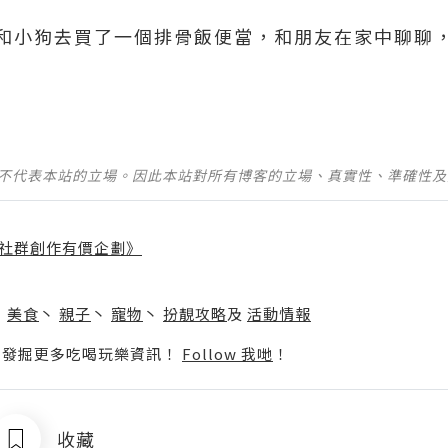
和小狗去買了一個排骨飯便當，和朋友在家中聊聊
並不代表本站的立場。因此本站對所有博客的立場、真實性、準確性
社群創作有價企劃》
】
丶
美食
丶
親子
丶
寵物
丶
扮靚攻略
及
活動情報
p啦！發掘更多吃喝玩樂資訊！
Follow 我哋
！
收藏