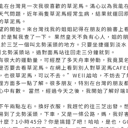
能在台灣見一次我很喜歡的草泥馬。滿心以為我能
天气問題，近年兩隻草泥馬經常生病，結果就運回
的草泥馬。
望的開始。來台灣找我的姐姐記得在朋友的臉書上
E，於是幫我查了一下。 果然皇天不負有心人，姐的
，位於三芝一個叫北勢溪頭的地方。只要坐捷運到淡
公車，到北勢溪頭站，過對面馬站往回走三分鐘就到。
有很大的運動量，可經歷了多天舟車勞動，我竟莫
是否要去看草泥馬。在網上看到別人對草泥馬CAF
也很草泥馬，可以不去。”WEll⋯⋯哈哈，不妨去
理方面多一點了解。很多朋友，特別在台灣的朋友
心中有數。 當然，經過今天之後，我開始了解好端
下午兩點左右。換好衣服，我趕忙的往三芝出發。
易到了北勢溪頭，下車，又是一條公路，媽，我好害怕
，什麼？1小時45分？你是搞錯了吧！哈哈，是也，GO