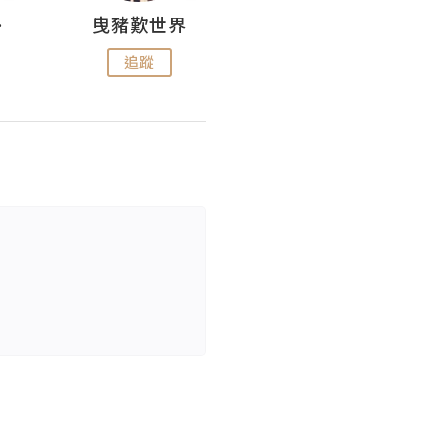
nius
曳豬歎世界
Koalascities (^O^)! @ UTravel
追蹤
追蹤