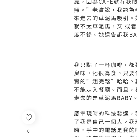
靠，因為CAFE就在
照。”老實說，我認為
來走去的草泥馬吸引。
就不太草泥馬，又 或
度不錯。她還告訴我B
我只點了一杯咖啡，都
臭味，牠很為食。只要
實的”趙完鬆”哈哈。
不能走入餐廳。而且，
走去的是草泥馬BABY
慶幸現時的科技發達，
了我是自己一個人。我
時，手中的電話是我的
0