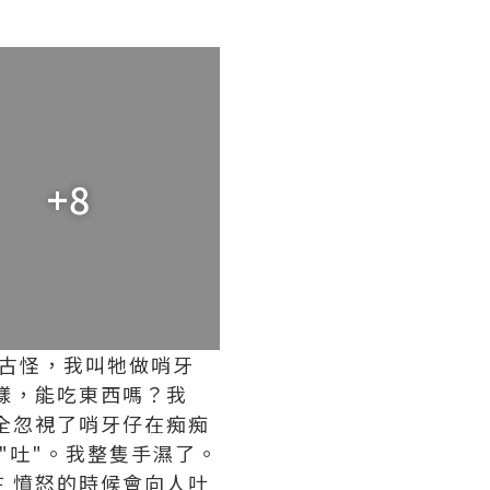
+8
古怪，我叫牠做哨牙
樣，能吃東西嗎？我
全忽視了哨牙仔在痴痴
"吐"。我整隻手濕了。
 憤怒的時候會向人吐