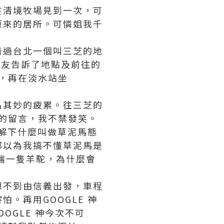
在清境牧場見到一次，可
原來的居所。可憐姐我千
看過台北一個叫三芝的地
朋友告訴了地點及前往的
水，再在淡水站坐
名其妙的疲累。往三芝的
E的留言，我不禁發笑。
了解下什麼叫做草泥馬態
都以為我搞不懂草泥馬是
端一隻羊駝，為什麼會
想不到由信義出發，車程
。再用GOOGLE 神
OGLE 神今次不可