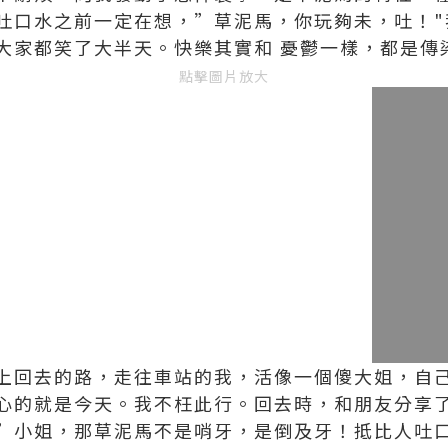
吐口水之前一定在想，”草泥馬，你玩夠未，吐！"
大家都笑了大半天。快樂其實和 憂鬱一樣，都是傳
點擊圖片放大
上回去的路，走往車站的我，活像一個傻大姐，自己
心的就是今天。我不枉此行。回去時，和朋友分享
”小姐，那草泥馬不是哨牙，是倒及牙！抵比人吐口