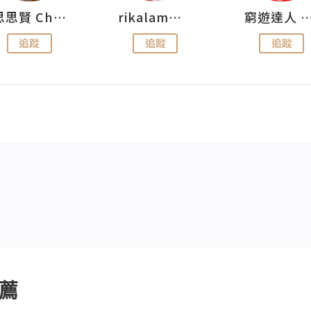
思思賢 ChillMyBabe
rikalammm
窮遊達人 Mr.TravelGe
追蹤
追蹤
追蹤
薦