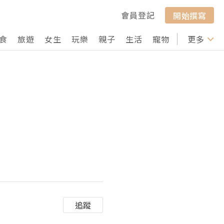
會員登記
開始撰寫
食
旅遊
女生
玩樂
親子
生活
寵物
行山
更多
打卡
追蹤