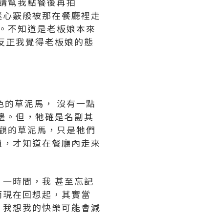
”請幫我點餐後再拍
迷心竅般被那在餐廳裡走
了。不知道是老板娘本來
反正我覺得老板娘的態
色的草泥馬， 沒有一點
身邊。但，牠確是名副其
參觀的草泥馬，只是牠們
員，才知道在餐廳內走來
一時間，我 甚至忘記
而現在回想起，其實當
，我想我的快樂可能會減