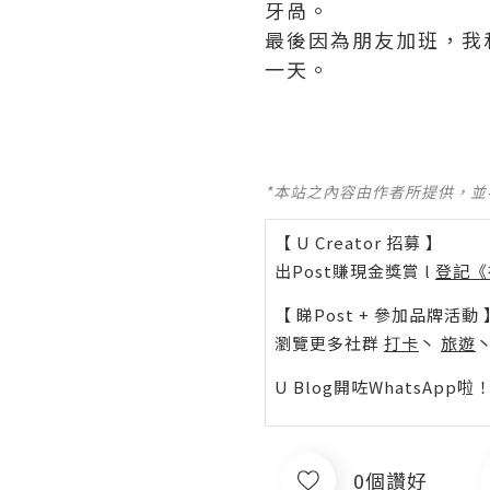
牙咼。
最後因為朋友加班，我
一天。
*本站之內容由作者所提供，
【 U Creator 招募 】
出Post賺現金獎賞 l
登記《
【 睇Post + 參加品牌活動 
瀏覽更多社群
打卡
丶
旅遊
U Blog開咗WhatsAp
0個讚好