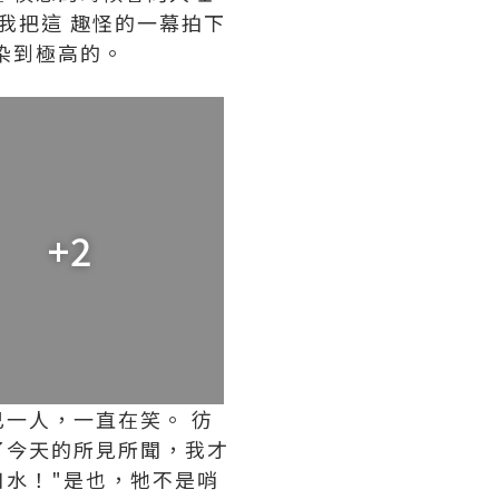
我把這 趣怪的一幕拍下
染到極高的。
+2
一人，一直在笑。 彷
了今天的所見所聞，我才
水！"是也，牠不是哨