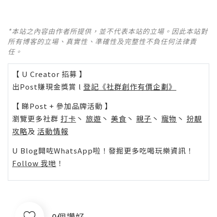
*本站之內容由作者所提供，並不代表本站的立場。因此本站對
所有博客的立場、真實性、準確性及完整性不負任何法律責
任。
【 U Creator 招募 】
出Post賺現金獎賞 l
登記《社群創作有價企劃》
【 睇Post + 參加品牌活動 】
瀏覽更多社群
打卡
丶
旅遊
丶
美食
丶
親子
丶
寵物
丶
扮靚
攻略
及
活動情報
U Blog開咗WhatsApp啦！發掘更多吃喝玩樂資訊！
Follow 我哋
！
0個讚好