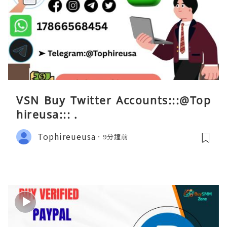
VSN Buy Twitter Accounts:::@Top
hireusa::: .
Tophireueusa
9分鐘前