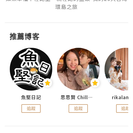
環島之旅
推薦博客
urnal
魚堅日記
思思賢 ChillMyBabe
rikala
追蹤
追蹤
追蹤