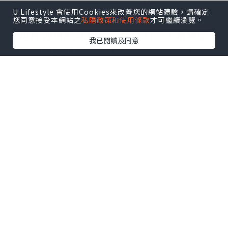
旅程之初，看到朋友家中的植物快要枯
U Lifestyle 會使用Cookies來改善您的網站體驗，請確定
死，朋友太忙，沒有時間理會植物，我趕
您同意接受本網站之
私隱政策和使用條款
才可繼續瀏覽。
忙用剪刀狠狠地把所有枯葉剪下，希望這
我已閱讀及同意
植物有重生的機會。再次回到台北的我，
臨別之時，也沒有忘記查看這小生命的成
果。你們看，在不足20天之後，植物竟再
次茁壯地生長。心中有一陣陣温暖的感
覺，因為我看見大家在這20多天之中一起
成長了。 凡是生命，皆值得尊重，在你徹
底放棄之時，也許就是成長的開始。我大
概沒有估計到那小小的生命在我徹底的”
破壞”後到底會否重生，但⋯⋯生命從來
都無從估計，如果覺得走到絕處，請就放
手一試。那怕小植物被我”破壞"以後，不
再生長，至少，在我放棄之前，我有嘗試