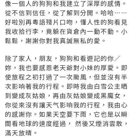
像一個人的狗狗和我建立了深厚的感情。
從不信到信任，從了解到分開。哈哈⋯⋯
好啦別再粵語殘片口吻，懂人性的狗看見
我收拾行李，竟躲在貨倉內一動不動。小
鬆鬆，謝謝你對我真誠無私的愛。
除了家人，朋友，狗狗和看遊記的你／
妳，我也要感恩老天爺對小妹的厚愛。即
使旅程之初打過了一次颱風，但並沒有半
次影响著我的行程。即時我由白雪公主晒
到變成灰姑娘，再由灰姑娘變成黑魔女，
你從來沒有讓天气影响我的行程，我由心
的感謝你。如果天空要下雨，它也是以瞬
間看地球的速度經過， 然後又煙消雲散，
滿天放晴。