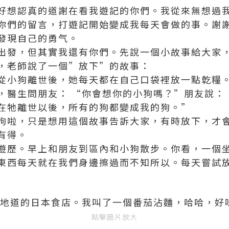
好想認真的道謝在看我遊記的你們。我從來無想過
你們的留言，打遊記開始變成我每天會做的事。謝
發現自己的勇气。
出發，但其實我還有你們。先說一個小故事給大家
，老師說了一個”放下”的故事：
從小狗離世後，她每天都在自己口袋裡放一點亁糧
，醫生問朋友： “你會想你的小狗嗎？”朋友說：
在牠離世以後，所有的狗都變成我的狗。”
狗啦，只是想用這個故事告訴大家，有時放下，才
有得。
遊歷。早上和朋友到區內和小狗散步。你看，一個
東西每天就在我們身邊擦過而不知所以。每天嘗試
家地道的日本食店。我叫了一個番茄沾麵，哈哈，好
點擊圖片放大