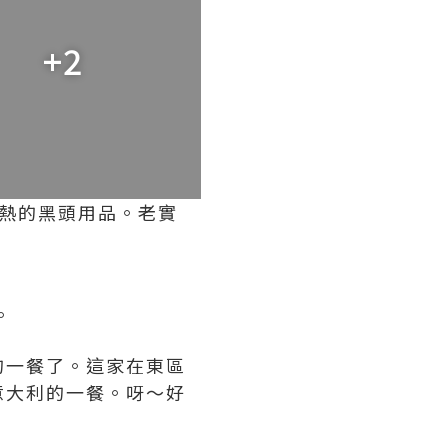
+2
熱的黑頭用品。老實
。
的一餐了。這家在東區
意大利的一餐。呀～好