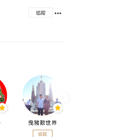
追蹤
nius
曳豬歎世界
Koalascities (^O^)! @ UTravel
追蹤
追蹤