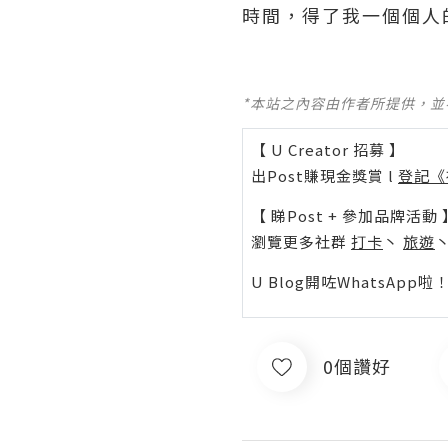
時間，得了我一個個人
*本站之內容由作者所提供，
【 U Creator 招募 】
出Post賺現金獎賞 l
登記《
【 睇Post + 參加品牌活動 
瀏覽更多社群
打卡
丶
旅遊
U Blog開咗WhatsAp
0個讚好