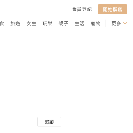
會員登記
開始撰寫
食
旅遊
女生
玩樂
親子
生活
寵物
行山
更多
打卡
追蹤