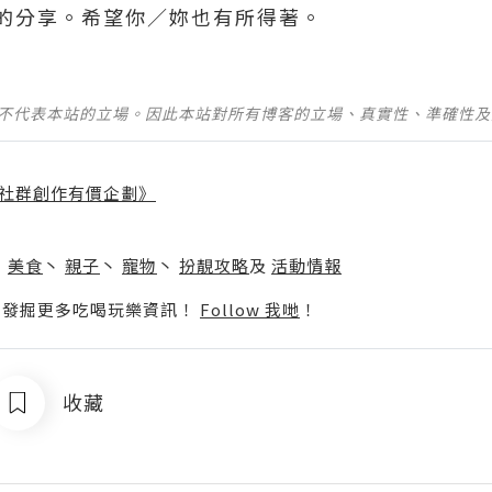
的分享。希望你／妳也有所得著。
並不代表本站的立場。因此本站對所有博客的立場、真實性、準確性
社群創作有價企劃》
】
丶
美食
丶
親子
丶
寵物
丶
扮靚攻略
及
活動情報
p啦！發掘更多吃喝玩樂資訊！
Follow 我哋
！
收藏