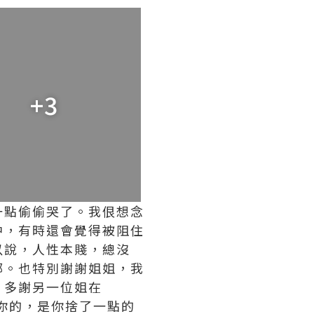
+3
一點偷偷哭了。我佷想念
中，有時還會覺得被阻住
以說，人性本賤，總沒
部。也特別謝謝姐姐，我
。多謝另一位姐在
記你的，是你捨了一點的