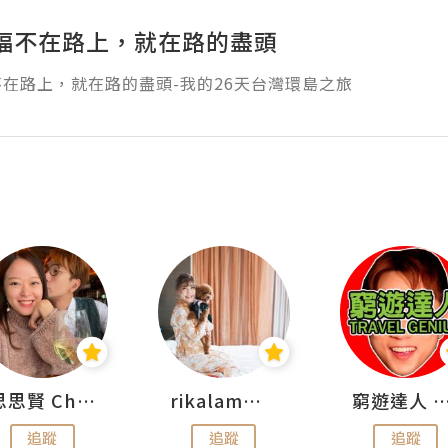
褔不在路上，就在路的盡頭
在路上，就在路的盡頭-我的26天台灣環島之旅
思思賢 ChillMyBabe
rikalammm
窮遊達人 Mr.TravelGe
追蹤
追蹤
追蹤