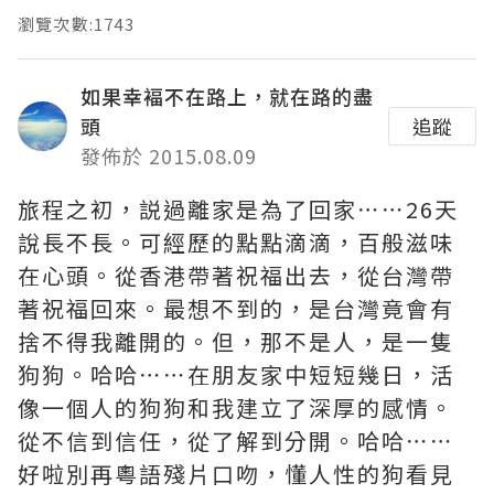
瀏覽次數:1743
如果幸褔不在路上，就在路的盡
頭
追蹤
發佈於 2015.08.09
旅程之初，説過離家是為了回家⋯⋯26天
說長不長。可經歷的點點滴滴，百般滋味
在心頭。從香港帶著祝福出去，從台灣帶
著祝福回來。最想不到的，是台灣竟會有
捨不得我離開的。但，那不是人，是一隻
狗狗。哈哈⋯⋯在朋友家中短短幾日，活
像一個人的狗狗和我建立了深厚的感情。
從不信到信任，從了解到分開。哈哈⋯⋯
好啦別再粵語殘片口吻，懂人性的狗看見