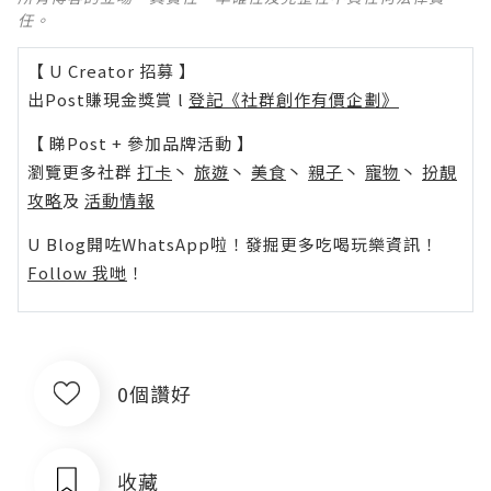
任。
【 U Creator 招募 】
出Post賺現金獎賞 l
登記《社群創作有價企劃》
【 睇Post + 參加品牌活動 】
瀏覽更多社群
打卡
丶
旅遊
丶
美食
丶
親子
丶
寵物
丶
扮靚
攻略
及
活動情報
U Blog開咗WhatsApp啦！發掘更多吃喝玩樂資訊！
Follow 我哋
！
0個讚好
收藏