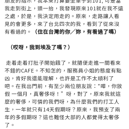
朋友的指示，我本來打算要坐車子到101, 可是當
我走到街上，頭一抬，我發現原來101就在我不遠
之處，於是，我決定用走的。原來，走路讓人看
見的會更多，來了台北四次的我，看到了從來沒
有看過的。
（住在台灣的你╱妳，有看過了嗎）
（哎呀，我到埃及了嗎？）
走着走着打肚子開始餓了，就隨便走進一間看來
不錯的CAFE。不知怎的，服務員小姐的態度有點
凶，肯好我還能理解，也許是工作不太順利了
吧。在我出門前，有至少兩位朋友說："嘩，你放
假 一個月，真奢侈呀！”呀，對了，原來我就這
麼的奢侈，可憐的我們呀，為什麼我們的打工人
生，一年就只有14天假期呀？原來，我預支了兩
年的多假期呀？這也難怪大部的人都覺得太奢侈
了。