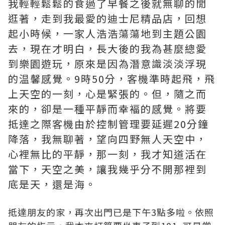
我輕輕鬆鬆的食過了早餐之後就無聊的閒
逛著，走到我最愛的迪士尼精品店，回想
起小時候，一家人浩浩蕩蕩地到主題公園
去，現在才明白，長大後的我為甚麼總愛
到樂園遊玩，原來是因為潛意識淡淡浮現
的温馨感覺。9時50分，客機準時起飛，飛
上天空的一刻，心是緊張的。但，隨之而
來的，卻是一種平靜而幸褔的感覺。將要
抵達之際客機由於控制管理要延遲20分鐘
降落，我無聊著，望向四野無人天空中，
心裡無比的平靜，那一刻，我才知道活在
當下，天空之美，讓我幾乎分不開那裡到
底是天，還是海。
抵達朋友的家，再次出門已是下午3點多啦。依照