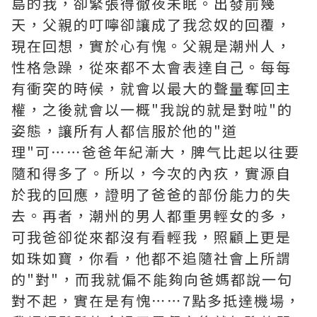
島的我，卻緊張得徹夜未眠。出發前幾
天，父親的叮嚀卻讓成了我忿奴的回覆，
現在回想，實於心有愧。父親是潮州人，
性格急躁，從來都不太會表達自己。每每
有衝突的時候，就會以最大的聲量奪回主
權，之後就會以一概"我說的就是對啦"的
姿態，讓所有人都信服於他的"道
理"可⋯⋯爸爸年紀漸大，脾气比起以往要
隨和得多了。所以，今次的內疚，實源自
於我的回應，證明了爸爸的部份能力的失
去。再者，潮州的男人都重男輕女的多，
可我爸卻從來都沒有看輕我，照顧上更是
如珠如寶，你看，他都不追隨社會上所謂
的"對"，而我就偏不能夠向爸媽都說一句
對不起，實在是有愧⋯⋯7點多抵達機場，