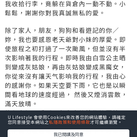
我收拾行李，竟躲在貨倉內一動不動。小
鬆鬆，謝謝你對我真誠無私的愛。
除了家人，朋友，狗狗和看遊記的你／
妳，我也要感恩老天爺對小妹的厚愛。即
使旅程之初打過了一次颱風，但並沒有半
次影响著我的行程。即時我由白雪公主晒
到變成灰姑娘，再由灰姑娘變成黑魔女，
你從來沒有讓天气影响我的行程，我由心
的感謝你。如果天空要下雨，它也是以瞬
間看地球的速度經過， 然後又煙消雲散，
滿天放晴。
旅程之初，看到朋友家中的植物快要枯
U Lifestyle 會使用Cookies來改善您的網站體驗，請確定
死，朋友太忙，沒有時間理會植物，我趕
您同意接受本網站之
私隱政策和使用條款
才可繼續瀏覽。
忙用剪刀狠狠地把所有枯葉剪下，希望這
我已閱讀及同意