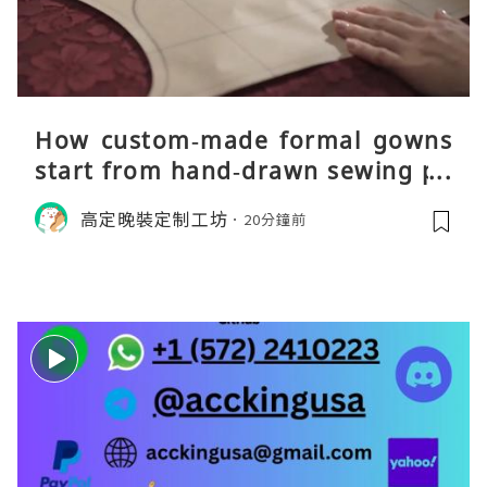
How custom‑made formal gowns
start from hand‑drawn sewing pa
tterns
高定晚裝定制工坊
20分鐘前