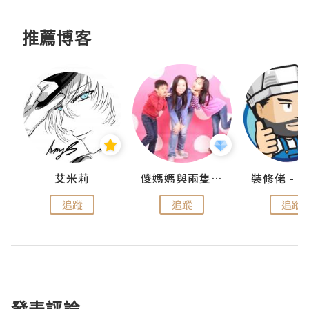
推薦博客
點滴
艾米莉
儍媽媽與兩隻小魔怪之家
追蹤
追蹤
追蹤
發表評論