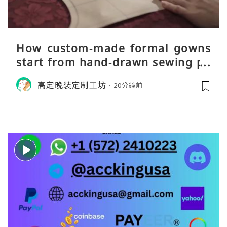
How custom‑made formal gowns
start from hand‑drawn sewing pa
tterns
高定晚裝定制工坊
20分鐘前