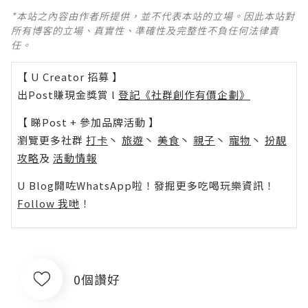
*本站之內容由作者所提供，並不代表本站的立場。因此本站對
所有博客的立場、真實性、準確性及完整性不負任何法律責
任。
【 U Creator 招募 】
出Post賺現金獎賞 l
登記《社群創作有價企劃》
【 睇Post + 參加品牌活動 】
瀏覽更多社群
打卡
丶
旅遊
丶
美食
丶
親子
丶
寵物
丶
扮靚
攻略
及
活動情報
U Blog開咗WhatsApp啦！發掘更多吃喝玩樂資訊！
Follow 我哋
！
0個讚好