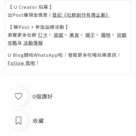
【 U Creator 招募 】
出Post賺現金獎賞 l
登記《社群創作有價企劃》
【 睇Post + 參加品牌活動 】
瀏覽更多社群
打卡
丶
旅遊
丶
美食
丶
親子
丶
寵物
丶
扮靚
攻略
及
活動情報
U Blog開咗WhatsApp啦！發掘更多吃喝玩樂資訊！
Follow 我哋
！
0個讚好
收藏