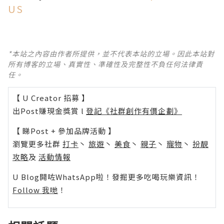
US
*本站之內容由作者所提供，並不代表本站的立場。因此本站對
所有博客的立場、真實性、準確性及完整性不負任何法律責
任。
【 U Creator 招募 】
出Post賺現金獎賞 l
登記《社群創作有價企劃》
【 睇Post + 參加品牌活動 】
瀏覽更多社群
打卡
丶
旅遊
丶
美食
丶
親子
丶
寵物
丶
扮靚
攻略
及
活動情報
U Blog開咗WhatsApp啦！發掘更多吃喝玩樂資訊！
Follow 我哋
！