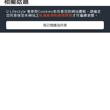
相關話題
U Lifestyle 會使用Cookies來改善您的網站體驗，請確定
USA education consultants
您同意接受本網站之
私隱政策和使用條款
才可繼續瀏覽。
我已閱讀及同意
0個讚好
收藏