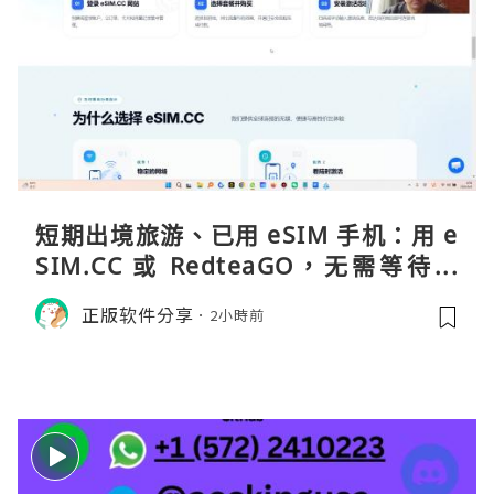
短期出境旅游、已用 eSIM 手机：用 e
SIM.CC 或 RedteaGO，无需等待收
货。需要“当地号码 + 通话短信”（如
正版软件分享
2小時前
打车、外卖、客户联络）：优先 Redt
eaGO（明确提供通话短信套餐）。长