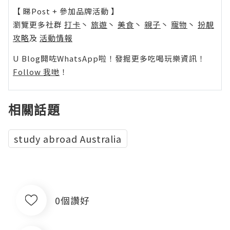
【 睇Post + 參加品牌活動 】
瀏覽更多社群
打卡
丶
旅遊
丶
美食
丶
親子
丶
寵物
丶
扮靚
攻略
及
活動情報
U Blog開咗WhatsApp啦！發掘更多吃喝玩樂資訊！
Follow 我哋
！
相關話題
study abroad Australia
0個讚好