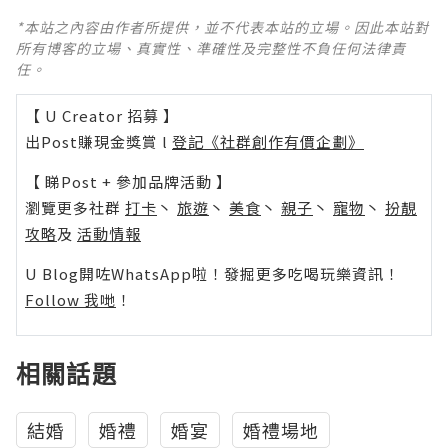
*本站之內容由作者所提供，並不代表本站的立場。因此本站對
所有博客的立場、真實性、準確性及完整性不負任何法律責
任。
【 U Creator 招募 】
出Post賺現金獎賞 l
登記《社群創作有價企劃》
【 睇Post + 參加品牌活動 】
瀏覽更多社群
打卡
丶
旅遊
丶
美食
丶
親子
丶
寵物
丶
扮靚
攻略
及
活動情報
U Blog開咗WhatsApp啦！發掘更多吃喝玩樂資訊！
Follow 我哋
！
相關話題
結婚
婚禮
婚宴
婚禮場地