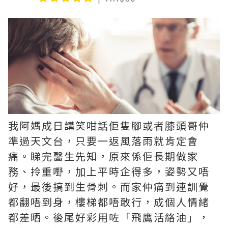
我阿媽成日講笑咁話佢隻腳或者膝頭哥仲
準過天文台，只要一返風落雨就肯定會
痛。睇完醫生先知，原來係佢長期做家
務、拎重嘢，加上平時企得多，姿勢又唔
好，最後搞到生骨刺。而家仲痛到連訓覺
都翻唔到身，樓梯都唔敢行，成個人情緒
都差晒。後尾好彩用咗「飛鷹活絡油」，