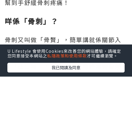
幫到手舒緩骨刺疼痛！
咩係「骨刺」？
骨刺又叫做「骨贅」，簡單講就係關節入
面軟骨，因為磨損、勞損，或者平時姿勢
U Lifestyle 會使用Cookies來改善您的網站體驗，請確定
您同意接受本網站之
私隱政策和使用條款
才可繼續瀏覽。
唔好，再加埋年紀大，令到骨頭異常增生
出「凸出物」。通常會出現喺經常需要郁
我已閱讀及同意
動或承受負荷嘅關節，特別係膝頭、盆
骨、脊骨或手部等。
骨刺影響唔止痛咁簡單
唔好以為骨刺淨係痛咁簡單啊！其實，骨
刺會壓住神經線，令到血液循環差咗，分