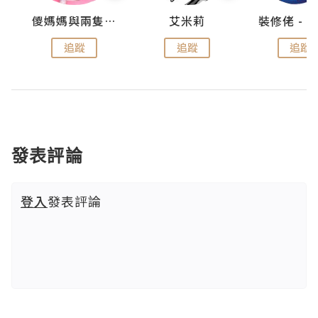
點滴
儍媽媽與兩隻小魔怪之家
艾米莉
追蹤
追蹤
追蹤
發表評論
登入
發表評論