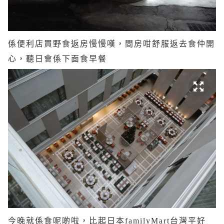
係便利店買野食返房慢慢嘆，間房咁舒服返去食仲開
心，聽日會係下面食早餐
今晚就係食呢啲啦，比起日本familyMart台灣平好