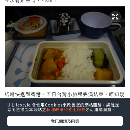
今次有雞飯食，Yeah！
話咁快返到香港，五日台灣小旅程完滿結束，唔知幾
時會再到台灣呢？落左機唔心急慢慢行，都估到啲寄
U Lifestyle 會使用Cookies來改善您的網站體驗，請確定
您同意接受本網站之
私隱政策和使用條款
才可繼續瀏覽。
倉行李冇咁快出黎，去到行李帶望一望果然比我估岩
左，大大個紅色DELAY，都唔知等左幾耐先出到，
我已閱讀及同意
近排香港機場好似冇次正常時間出到行李...