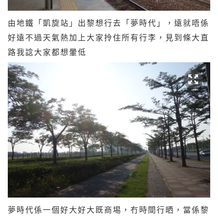
由地鐵「凱旋站」出黎想行去「夢時代」，遠就唔係
好遠不過天氣熱加上大家拎住所有行李，見到條大直
路我諗大家都想暈低
夢時代係一個好大好大既商埸，冇時間行晒，當係黎