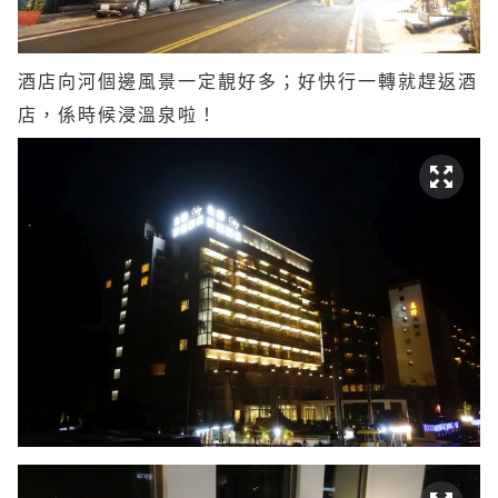
酒店向河個邊風景一定靚好多；好快行一轉就趕返酒
店，係時候浸溫泉啦！