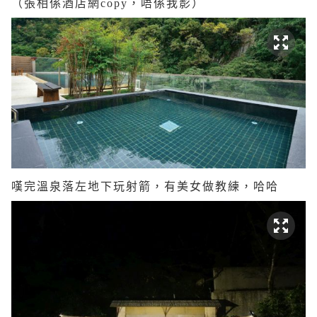
（張相係酒店網copy，唔係我影）
嘆完溫泉落左地下玩射箭，有美女做教練，哈哈