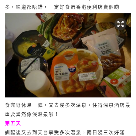
多，味道都唔錯，一定好食過香港便利店賣個啲
食完野休息一陣，又去浸多次溫泉，住得溫泉酒店最
重要當然係浸溫泉啦！
第五天
訓醒後又去到天台享受多次溫泉，兩日浸三次好滿