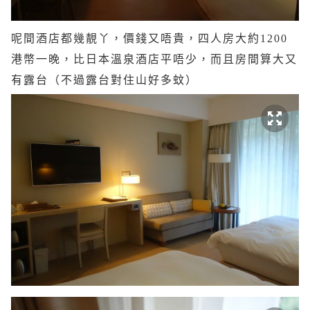
呢間酒店都幾靚丫，價錢又唔貴，四人房大約1200
港幣一晚，比日本溫泉酒店平唔少，而且房間算大又
有露台（不過露台對住山好多蚊）