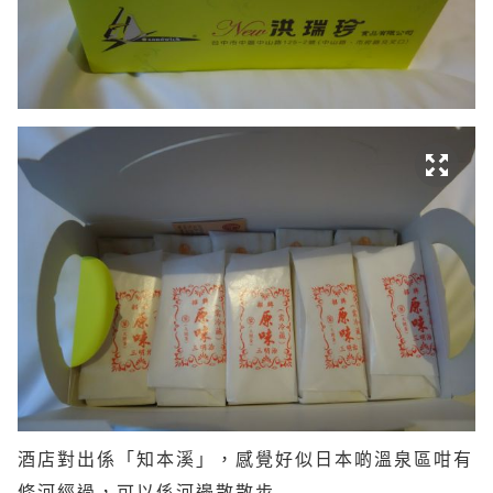
酒店對出係「知本溪」，感覺好似日本啲溫泉區咁有
條河經過，可以係河邊散散步