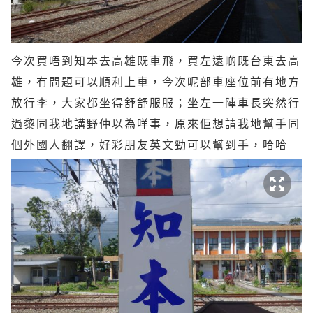
今次買唔到知本去高雄既車飛，買左遠啲既台東去高
雄，冇問題可以順利上車，今次呢部車座位前有地方
放行李，大家都坐得舒舒服服；坐左一陣車長突然行
過黎同我地講野仲以為咩事，原來佢想請我地幫手同
個外國人翻譯，好彩朋友英文勁可以幫到手，哈哈