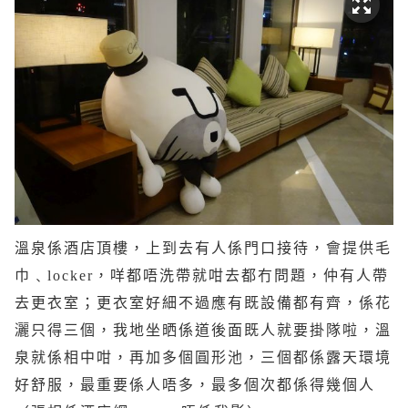
溫泉係酒店頂樓，上到去有人係門口接待，會提供毛
巾﹑locker，咩都唔洗帶就咁去都冇問題，仲有人帶
去更衣室；更衣室好細不過應有既設備都有齊，係花
灑只得三個，我地坐晒係道後面既人就要掛隊啦，溫
泉就係相中咁，再加多個圓形池，三個都係露天環境
好舒服，最重要係人唔多，最多個次都係得幾個人