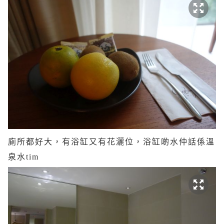
廁所都好大，有浴缸又有花灑位，浴缸啲水仲話係溫
泉水tim