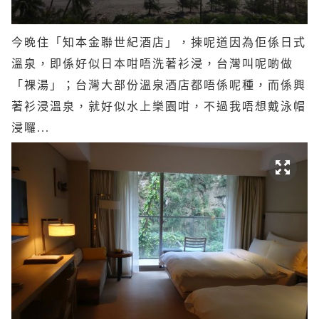
今晚住「知本金聯世紀酒店」，揀呢道因為佢係日式
溫泉，即係好似日本咁唔洗著衫浸，台灣叫呢啲做
「裸湯」；台灣大部份溫泉酒店都唔係呢種，而係興
著衫浸溫泉，就好似水上樂園咁，不過我唔想戴泳帽
浸囉...