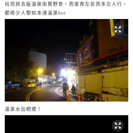
玩完就去返溫泉街買野食，而家夜左反而多左人行，
都唔少人黎知本浸溫泉bor
溫泉水出晒煙！