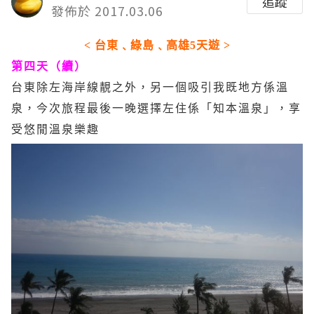
追蹤
發佈於 2017.03.06
< 台東﹑綠島﹑高雄5天遊 >
第四天（續）
台東除左海岸線靚之外，另一個吸引我既地方係溫
泉，今次旅程最後一晚選擇左住係「知本溫泉」，享
受悠閒溫泉樂趣