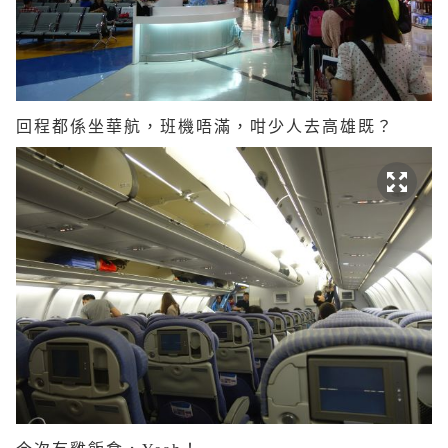
回程都係坐華航，班機唔滿，咁少人去高雄既？