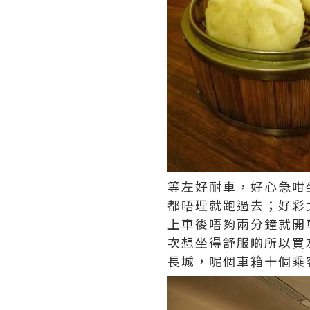
等左好耐車，好心急咁
都唔理就跑過去；好彩
上車後唔夠兩分鐘就開
次想坐得舒服啲所以買
長城，呢個車箱十個乘