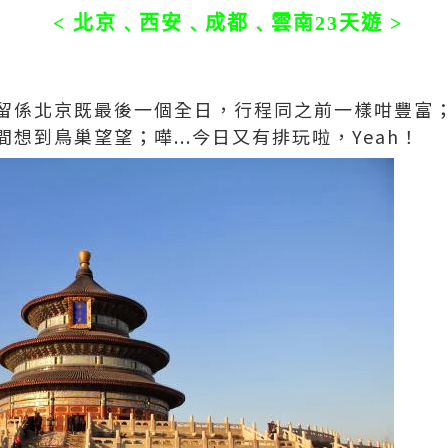
< 北京﹑西安﹑成都﹑雲南23天遊 >
留係北京既最後一個全日，行程同之前一樣咁豐富
想到鳥巢望望；嘩...今日又有排玩啦，Yeah！