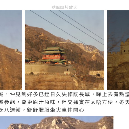
點擊圖片放大
城，仲見到好多已經日久失修既長城，睇上去有點
城參觀，會更原汁原味，但交通實在太唔方便，冬
既八達嶺，舒舒服服坐火車仲開心