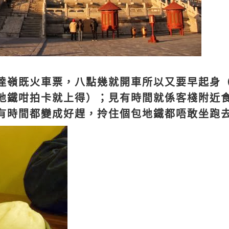
達嶺既火車票，八點幾就開車所以又要早起身
地鐵咁拍卡就上得）；見有時間就係客棧附近
有時間都變成好趕，拎住個包地鐵都唔敢坐跑