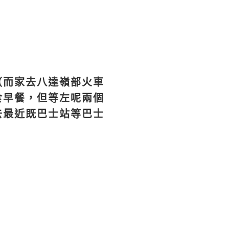
（而家去八達嶺部火車
食早餐，但等左呢兩個
去最近既巴士站等巴士