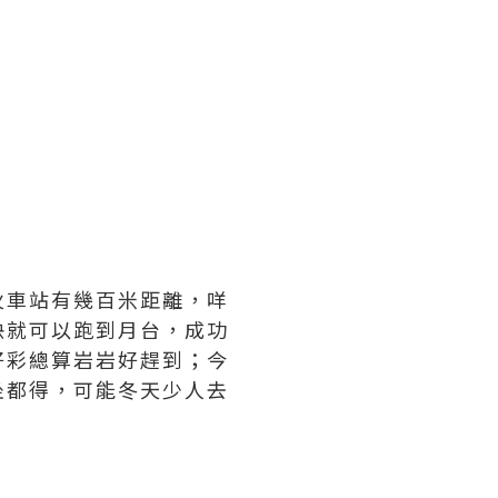
火車站有幾百米距離，咩
快就可以跑到月台，成功
好彩總算岩岩好趕到；今
坐都得，可能冬天少人去