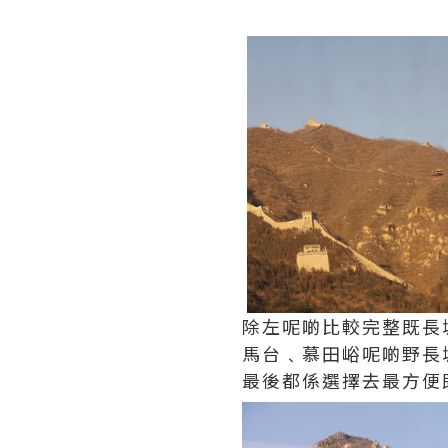
除左呢啲比較完整既長
馬台﹑慕田峪呢啲野長
最後都係選擇去最方便