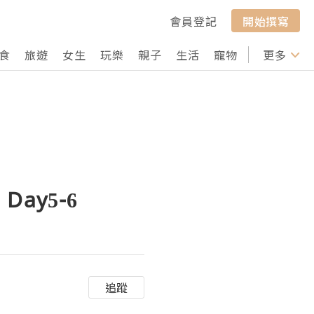
會員登記
開始撰寫
食
旅遊
女生
玩樂
親子
生活
寵物
行山
更多
打卡
ay5-6
追蹤