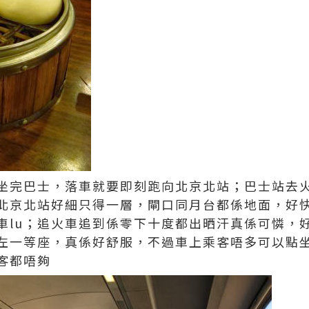
坐完巴士，落車就要即刻跑向北京北站；巴士站去
北京北站好細只得一層，閘口同月台都係地面，好
車lu；追火車追到係零下十度都出晒汗真係可憐，
左一等座，真係好舒服，不過車上乘客唔多可以點
客都唔夠