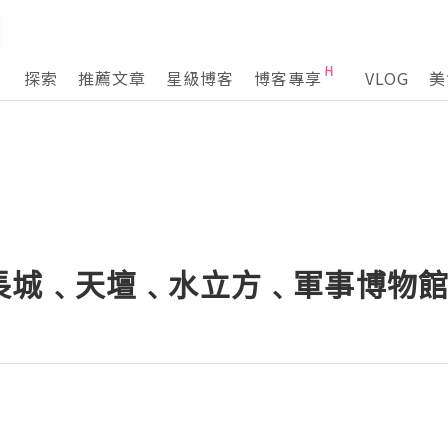
探索
推薦文章
星級博客
博客專享
VLOG
美
城﹑天壇﹑水立方﹑軍事博物館 D