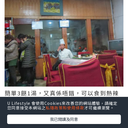
簡單3餸1湯，又真係唔錯，可以食到熱辣
辣既食物係好滿足既一件事
U Lifestyle 會使用Cookies來改善您的網站體驗，請確定
您同意接受本網站之
私隱政策和使用條款
才可繼續瀏覽。
我已閱讀及同意