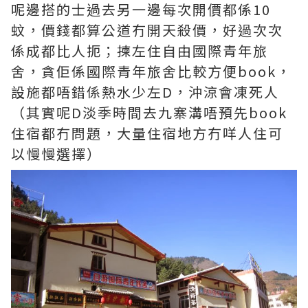
呢邊搭的士過去另一邊每次開價都係10
蚊，價錢都算公道冇開天殺價，好過次次
係成都比人扼；揀左住自由國際青年旅
舍，貪佢係國際青年旅舍比較方便book，
設施都唔錯係熱水少左D，沖涼會凍死人
（其實呢D淡季時間去九寨溝唔預先book
住宿都冇問題，大量住宿地方冇咩人住可
以慢慢選擇）