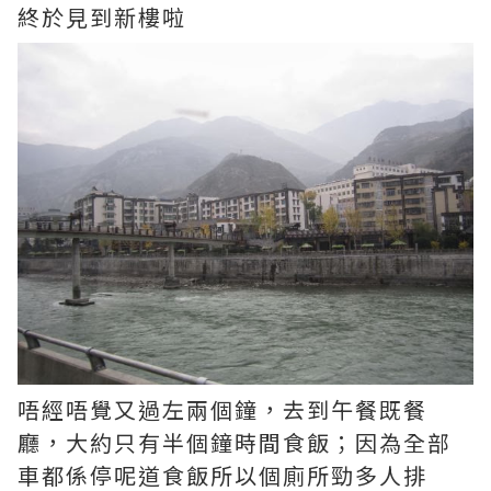
終於見到新樓啦
唔經唔覺又過左兩個鐘，去到午餐既餐
廳，大約只有半個鐘時間食飯；因為全部
車都係停呢道食飯所以個廁所勁多人排