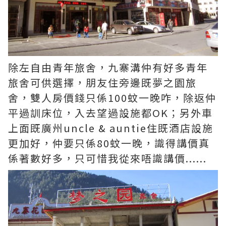
除左自由青年旅舍，九寨溝仲有好多青年
旅舍可供選擇，朋友住旁邊既夢之園旅
舍，雙人房價錢只係100蚊一晚咋，除返仲
平過訓床位，入去望過設施都OK；另外車
上面既廣州uncle & auntie住既酒店設施
更加好，仲要只係80蚊一晚，識得講價真
係著數好多，只可惜我從來唔識講價......