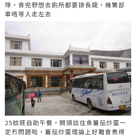
隊，食完野想去廁所都要排長龍，幾驚部
車唔等人走左去
25蚊既自助午餐，開頭諗住食蕃茄炒蛋一
定冇問題啦，蕃茄炒蛋理論上好難會煮得