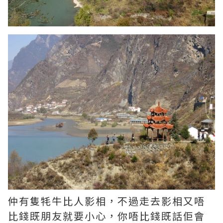
仲有隻牦牛比人影相，不過走去影相又唔
比錢既朋友就要小心，你唔比錢既話佢會