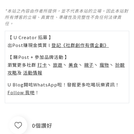
*本站之內容由作者所提供，並不代表本站的立場。因此本站對
所有博客的立場、真實性、準確性及完整性不負任何法律責
任。
【 U Creator 招募 】
出Post賺現金獎賞 l
登記《社群創作有價企劃》
【 睇Post + 參加品牌活動 】
瀏覽更多社群
打卡
丶
旅遊
丶
美食
丶
親子
丶
寵物
丶
扮靚
攻略
及
活動情報
U Blog開咗WhatsApp啦！發掘更多吃喝玩樂資訊！
Follow 我哋
！
0個讚好