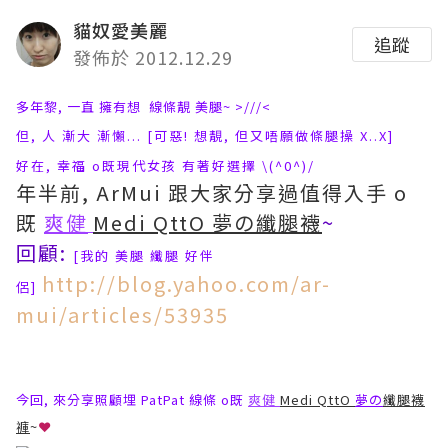
貓奴愛美麗
追蹤
發佈於 2012.12.29
多年黎, 一直 擁有想 線條靚 美腿~ >///<
但, 人 漸大 漸懶... [可惡! 想靚, 但又唔願做條腿操 X..X]
好在, 幸福 o既現代女孩 有著好選擇 \(^0^)/
年半前, ArMui 跟大家分享
過值得入手
o
既
爽健
Medi QttO 夢の
纖腿襪
~
回顧:
[我的 美腿 纖腿 好伴
http://blog.yahoo.com/ar-
侶
]
mui/articles/53935
今回, 來分享照顧埋 PatPat 線條 o既
爽健
Medi QttO
夢の
纖腿襪
褲
~
❤