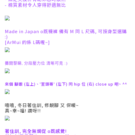
- 棉質素材令人穿得舒適無比
Made in Japan o既襪褲 備有 M 同 L 尺碼, 可按身型選購
:)
[ArMui 的係 L碼喔~]
攤開黎睇, 分段壓力位 清晰可見 :)
來個 腳跟 (左上)、'室頭哥' (左下) 同 hip 位 (右) close up 吧~ ^^
嘻嘻, 冬日著住訓, 修靚腳 又 保暖~
真~幸~福! 讚呀!!
著住訓, 完全無焗促 o既感覺!