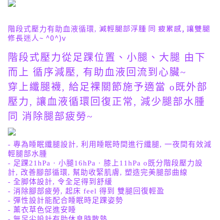
減輕腿部浮腫 同 疲累感, 讓
雙腿
階段式壓力有助血液循環,
修長迷人~ ^0^)v
階段式壓力從足踝位置、小腿、大腿 由下
而上 循序減壓,
有助血液回流到心臟~
穿上纖腿襪,
給
足裸關節施予適當 o既外部
壓力, 讓血液循環回復正常,
減少腿部水腫
同 消除腿部疲勞~
- 專為睡眠纖腿設計, 利用睡眠時間進行纖腿, 一夜間有效減
輕腿部水腫
- 足踝21hPa · 小腿16hPa · 膝上11hPa
o既
分階段壓力設
計, 改善腳部循環, 幫助收緊
肌膚, 塑造完美腿部曲線
- 全脚体設計, 令全足得到舒緩
- 消除腳部疲勞, 起床 feel 得到 雙腿回復輕盈
- 彈性設計能配合睡眠時足踝姿勢
- 薰衣草色促進安睡
- 無足尖設計有助休息時散熱