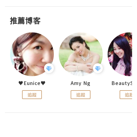
推薦博客
h 夏沫
♥Eunice♥
Amy Ng
追蹤
追蹤
追蹤