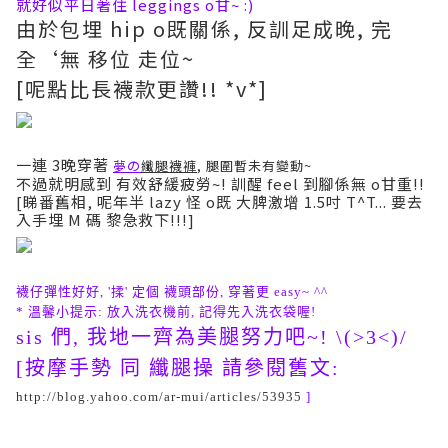
就好似平日著住 leggings o甘~ :)
由於包埋 hip o既關係, 反訓足成晚, 完
全‘無 移位 走位~
[呢點比長襪款更讚!! *v*]
一連 3晚穿著
夢の
纖腿襪褲
, 腿圍暫未有變動~
不過就明感到 有效舒緩疲勞~! 訓醒 feel 到腳係無 o甘重!!
[睇番舊相, 呢年半 lazy 怪 o既 大脾激增 1.5吋 T^T... 要去
入手埋 M 碼 黎急救下!!!]
襪仔彈性好好, '揉' 定個
襪頭部份, 穿著更 easy~ ^^
* 溫馨小提示: 放入洗衣機前, 記得先入洗衣袋喔!
sis 們, 我地一齊為美腿努力吧~! \(>3<)/
[按摩手勢 同 纖腿操 請參閱舊文:
http://blog.yahoo.com/ar-mui/articles/53935
]