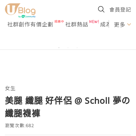
會員登記
社群創作有價企劃
社群熱話
成為U Creato
更多
女生
美腿 纖腿 好伴侶 @ Scholl 夢の
纖腿襪褲
瀏覽次數:682