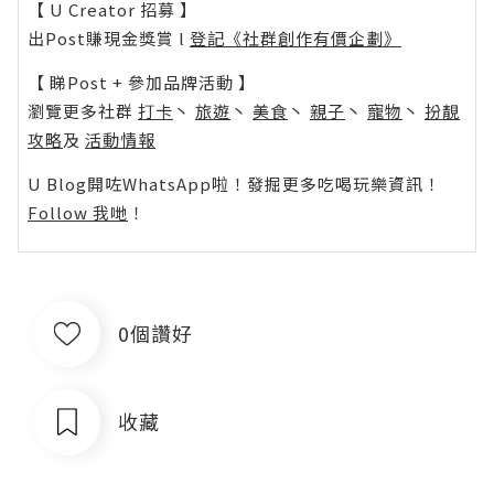
【 U Creator 招募 】
出Post賺現金獎賞 l
登記《社群創作有價企劃》
【 睇Post + 參加品牌活動 】
瀏覽更多社群
打卡
丶
旅遊
丶
美食
丶
親子
丶
寵物
丶
扮靚
攻略
及
活動情報
U Blog開咗WhatsApp啦！發掘更多吃喝玩樂資訊！
Follow 我哋
！
0個讚好
收藏