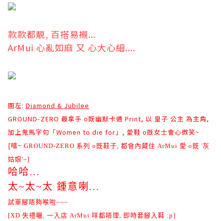
款款都靚, 百搭易襯...
ArMui 心亂如麻 又 心大心細....
圖左:
Diamond & Jubilee
GROUND-ZERO
最拿手 o既幽默卡通
Print
, 以 皇子 公主 為主角,
加上鬼馬字句「
Women to die for
」, 愛鞋 o既女士會心微笑~
[嘻~
GROUND-ZERO 系列 o既鞋子, 都會內藏住 ArMui 愛 o既 '灰
姑娘'~
]
哈哈...
太~太~太 鍾意喇...
試單腳唔夠喉啦~~~
[XD 失禮曬, 一入店 ArMui 咩都唔理, 即時套腳入鞋 :p]