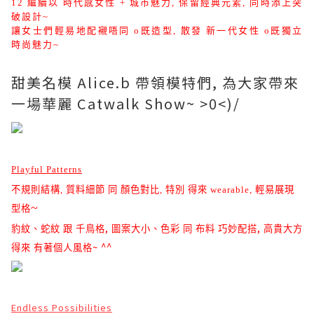
12
繼續以 時代感女性 + 城市魅力, 保留經典元素, 同時添上突
破設計~
讓女士們輕易地配襯唔
同 o既造型
, 散發
新一代女性 o既獨立
時尚
魅力
~
甜美名模 Alice.b 帶領模特們, 為大家帶來
一場華麗 Catwalk Show~ >0<)/
Playful Patterns
不規則結構
,
質料細節
同
顏色對比
,
特別
得來
wearable,
輕易展現
~
型格
,
,
豹紋、蛇紋
跟
千鳥格
圖案大小、色彩
同
布料
巧妙配搭
高貴大方
~ ^^
得來
有著個人風格
Endless Possibilities