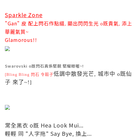
Sparkle Zone
"Gan" 皮 配上閃石
作
點綴, 顯出閃閃生光 o既貴氣, 添上
華麗氣質~
G
lamorous!!
Swarovski o既閃石真係堅靚 堅耀眼喔~!
低調中散發光芒, 城巿中 o既仙
[Bling Bling 閃石 令
鞋子
子 來了~!]
常全黑衣 o既 Hea Look Mui...
輕輕 同 "人字拖" Say Bye, 換上...