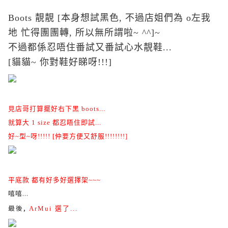
Boots 靚靚 [本身想試黑色, 不過店姐們為 o左我
地 忙得團團轉, 所以無所謂啦~ ^^]~
不過都係忍唔住番試又番試心水靚鞋...
[貓貓~ 你對鞋好睇呀!!!]
見店哥打算擺好右下黑 boots...
就算大 1 size 都忍唔住即試...
好~型~呀!!!!! [仲要方便又舒服!!!!!!!!]
平底款 都有好多好選擇架~~~
嘻嘻...
最後,
ArMui 選了...