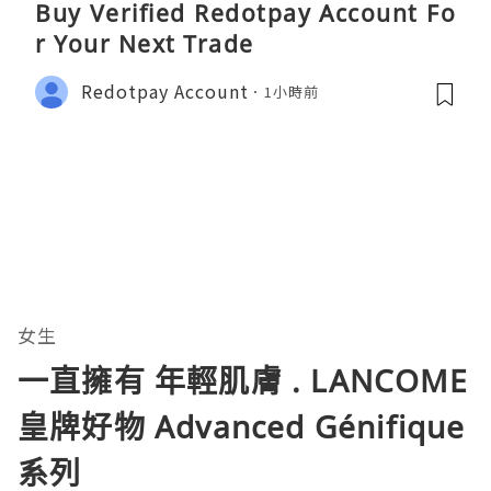
Buy Verified Redotpay Account Fo
r Your Next Trade
Redotpay Account
1小時前
女生
一直擁有 年輕肌膚 . LANCOME
皇牌好物 Advanced Génifique
系列