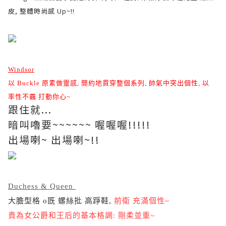
皮, 整體時尚感 Up~!!
Windsor
以 Buckle
原素做靈感,
簡約地貫穿整個系列,
帥氣中突出個性,
以
率性不覊 打動你心~
跟住就...
暗叫嚕要~~~~~~ 喔喔喔!!!!!
出場喇~ 出場喇~!!
Duchess & Queen
大膽型格 o既 螺絲批 高踭鞋,
前衛
充滿個性~
貴為女公爵和王后的基本格調:
剛柔並重~