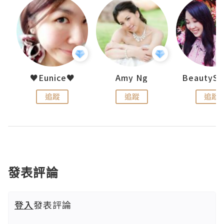
h 夏沫
♥Eunice♥
Amy Ng
追蹤
追蹤
追蹤
發表評論
登入
發表評論