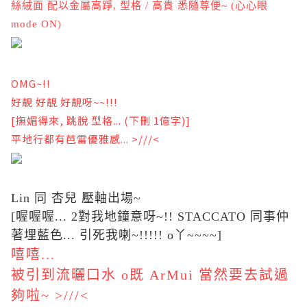
絲絨面 配以金屬高踭, 型格 / 高貴 悉隨尊便~ (心心眼
mode ON)
OMG~!!
好靚 好靚 好靚呀~~!!!
[撫媚得來, 跳脫 型格... (下刪 1億字)]
平地行都有芭雷優雅感... >///<
Lin 同 杏兒 壓軸出場~
[喔喔喔... 2對我地鐘意呀~!! STACCATO 同事仲
著埋藍色... 引死我喇~!!!!! o丫~~~~]
嘻嘻...
被引到流曬口水 o既 ArMui 當然要去試過
夠啦~ >///<