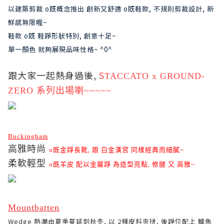
以建築剪裁 o既概念推出 創新又舒適 o既鞋款, 不規則剪裁設計, 新
鮮感無限喔~
鞋款 o既 鞋踭形狀特別, 創意十足~
單一顏色 就夠展現品味性格~ ^0^
跟大家一起熱身過後,
S
TACCATO x GROUND-
ZERO 系列出場喇~~~~~
Buckingham
高雅時尚
o既
金踭長靴, 跟 白金漢宮 同樣經典而細膩~
柔軟輕型
o既
羊皮 配以金屬踭 為造型亮點, 修腿 又 高雅~
Mountbatten
Wedge
熱潮由夏季蔓延到秋冬, 以 2
種皮料夾拼, 後踭位配上 鱷魚