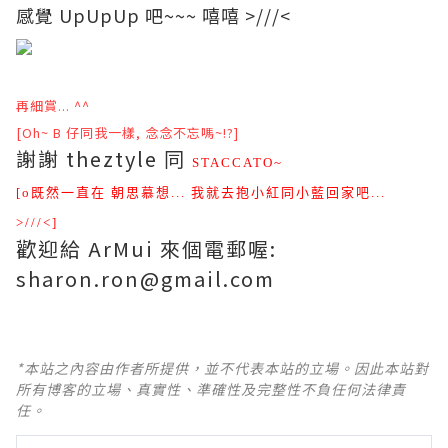
感覺 UpUpUp 吧~~~ 嘻嘻 >///<
再細賞... ^^
[Oh~ B 仔同我一樣, 念念不忘嗎~!?]
謝謝 theztyle 同
STACCATO~
[o既然一直在 朝思慕想... 我就去抱小紅同小藍回家吧...
>///<]
歡迎給 ArMui 來個電郵喔:
sharon.ron@gmail.com
*本站之內容由作者所提供，並不代表本站的立場。因此本站對
所有博客的立場、真實性、準確性及完整性不負任何法律責
任。