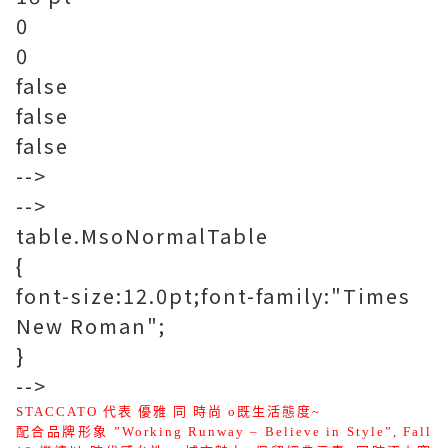
0
0
false
false
false
-->
-->
table.MsoNormalTable
{
font-size:12.0pt;font-family:"Times
New Roman";
}
-->
STACCATO
代表 優雅 同 時尚 o既生活態度~
配合品牌形象
”Working Runway – Believe in Style”
,
Fall