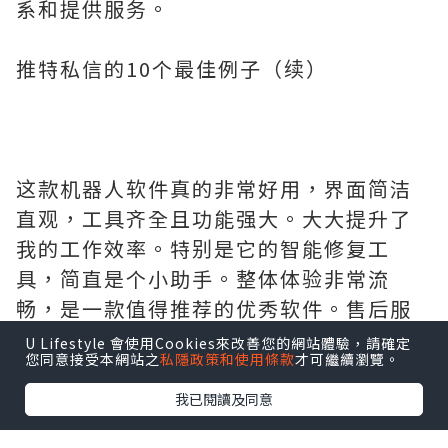
系和提供服务。
推特私信的10个最佳例子（续）
这款机器人软件真的非常好用，界面简洁
直观，工具齐全且功能强大。大大提升了
我的工作效率。特别是它的智能修复工
具，简直是个小助手。整体体验非常流
畅，是一款值得推荐的优秀软件。售后服
务好，有保证，需要的拿去吧,官网
U Lifestyle 會使用Cookies來改善您的網站體驗，請確定
您同意接受本網站之
私隱政策和使用條款
才可繼續瀏覽。
http://www.vst.tw
我已閱讀及同意