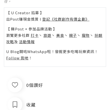
任。
【 U Creator 招募 】
出Post賺現金獎賞 l
登記《社群創作有價企劃》
【 睇Post + 參加品牌活動 】
瀏覽更多社群
打卡
丶
旅遊
丶
美食
丶
親子
丶
寵物
丶
扮靚
攻略
及
活動情報
U Blog開咗WhatsApp啦！發掘更多吃喝玩樂資訊！
Follow 我哋
！
0個讚好
收藏