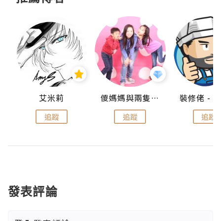
點滴
艾米莉
儍媽媽與兩隻小魔怪之家
追蹤
追蹤
追蹤
發表評論