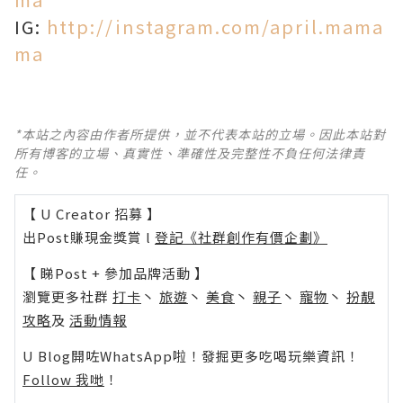
IG:
http://instagram.com/april.mama
ma
*本站之內容由作者所提供，並不代表本站的立場。因此本站對
所有博客的立場、真實性、準確性及完整性不負任何法律責
任。
【 U Creator 招募 】
出Post賺現金獎賞 l
登記《社群創作有價企劃》
【 睇Post + 參加品牌活動 】
瀏覽更多社群
打卡
丶
旅遊
丶
美食
丶
親子
丶
寵物
丶
扮靚
攻略
及
活動情報
U Blog開咗WhatsApp啦！發掘更多吃喝玩樂資訊！
Follow 我哋
！