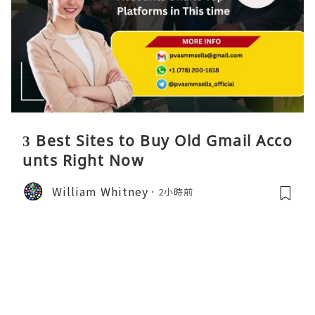
3 Best Sites to Buy Old Gmail Acco
unts Right Now
William Whitney
2小時前