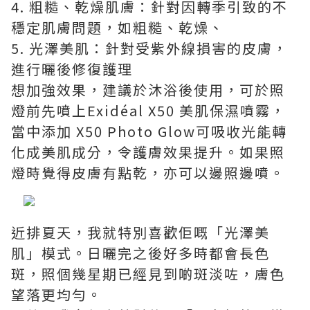
4. 粗糙、乾燥肌膚：針對因轉季引致的不
穩定肌膚問題，如粗糙、乾燥、
5. 光澤美肌：針對受紫外線損害的皮膚，
進行曬後修復護理
想加強效果，建議於沐浴後使用，可於照
燈前先噴上Exidéal X50 美肌保濕噴霧，
當中添加 X50 Photo Glow可吸收光能轉
化成美肌成分，令護膚效果提升。如果照
燈時覺得皮膚有點乾，亦可以邊照邊噴。
近排夏天，我就特別喜歡佢嘅「光澤美
肌」模式。日曬完之後好多時都會長色
斑，照個幾星期已經見到啲斑淡咗，膚色
望落更均勻。