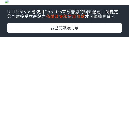
U Lifestyle 會使用Cookies來改善您的網站體驗，請確定
您同意接受本網站之
私隱政策和使用條款
才可繼續瀏覽。
產後心路歷程：面對停滯期
我已閱讀及同意
的無力感
生完寶寶後，看著跟了自己好幾年的大肚
腩，真的很擔心永遠瘦不下來。面對體重
停滯期，每天都覺得心好累。直到朋友向
我強烈推介 2026 最新的減肥機
「
Slimcut
」，我才發現，原來除了傳統
的冷凍溶脂，現在已經有最新、更有效的
減肥黑科技！聽說很多韓國明星都在用這
種微波溶脂技術來維持身段，讓我重新燃
起了希望。