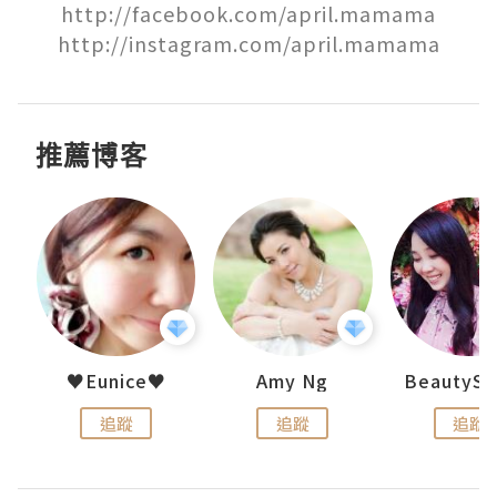
http://facebook.com/april.mamama

http://instagram.com/april.mamama
推薦博客
h 夏沫
♥Eunice♥
Amy Ng
追蹤
追蹤
追蹤