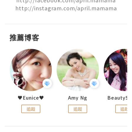
http://facebook.com/april.mamama

http://instagram.com/april.mamama
推薦博客
h 夏沫
♥Eunice♥
Amy Ng
追蹤
追蹤
追蹤