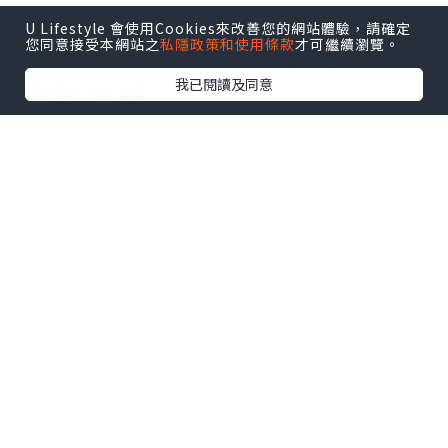
U Lifestyle 會使用Cookies來改善您的網站體驗，請確定
您同意接受本網站之
私隱政策和使用條款
才可繼續瀏覽。
產後心路歷程：面對停滯期
我已閱讀及同意
的無力感
生完寶寶後，看著跟了自己好幾年的大肚
腩，真的很擔心永遠瘦不下來。面對體重
停滯期，每天都覺得心好累。直到朋友向
我強烈推介 2026 最新的減肥機
「
Slimcut
」，我才發現，原來除了傳統
的冷凍溶脂，現在已經有最新、更有效的
減肥黑科技！聽說很多韓國明星都在用這
種微波溶脂技術來維持身段，讓我重新燃
起了希望。