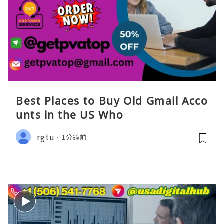
Best Places to Buy Old Gmail Acco
unts in the US Who
rgtu
1分鐘前