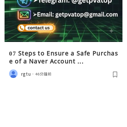
07 Steps to Ensure a Safe Purchas
e of a Naver Account ...
rgtu
46分鐘前