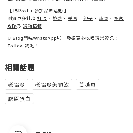
【 睇Post + 參加品牌活動 】
瀏覽更多社群
打卡
丶
旅遊
丶
美食
丶
親子
丶
寵物
丶
扮靚
攻略
及
活動情報
U Blog開咗WhatsApp啦！發掘更多吃喝玩樂資訊！
Follow 我哋
！
相關話題
老協珍
老協珍美顏飲
蔓越莓
膠原蛋白