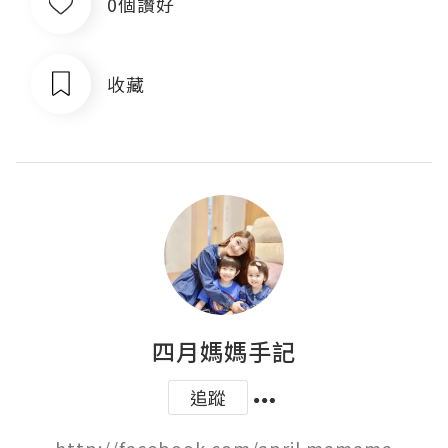
0個讚好
收藏
四月媽媽手記
追蹤