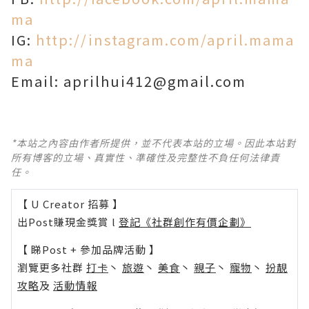
ma
IG:
http://instagram.com/april.mama
ma
Email: aprilhui412@gmail.com
*本站之內容由作者所提供，並不代表本站的立場。因此本站對
所有博客的立場、真實性、準確性及完整性不負任何法律責
任。
【 U Creator 招募 】
出Post賺現金獎賞 l
登記《社群創作有價企劃》
【 睇Post + 參加品牌活動 】
瀏覽更多社群
打卡
丶
旅遊
丶
美食
丶
親子
丶
寵物
丶
扮靚
攻略
及
活動情報