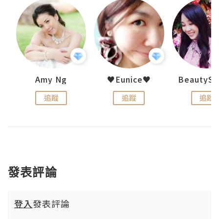
h 夏沫
Amy Ng
♥Eunice♥
追蹤
追蹤
追蹤
發表評論
登入
發表評論