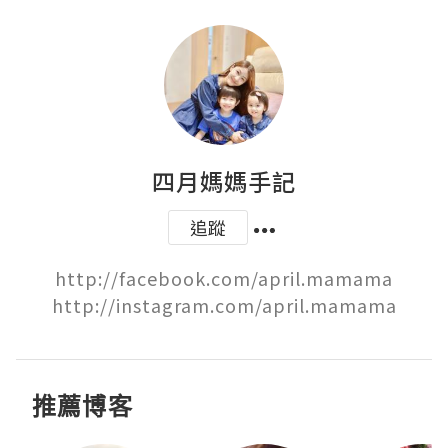
四月媽媽手記
追蹤
http://facebook.com/april.mamama

http://instagram.com/april.mamama
推薦博客