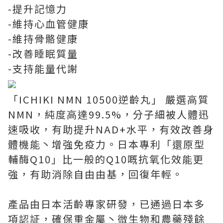
-提升記憶力
-維持心血管健康
-維持骨骼健康
-改善睡眠質量
-支持能量代謝
「ICHIKI NMN 10500逆齡丸」 嚴選高質
NMN，純度高達99.5%，分子細被人體迅
速吸收，有助提升NAD+水平，有效改善身
體機能丶增強免疫力。日本專利「還原型
輔酶Q10」比一般的Q10嘅抗氧化效能更
強，有助消除自由由基，回復年輕。
產品由日本活齡專家研發，已通過日本多
項認証，確保重金屬丶微生物和農藥殘餘