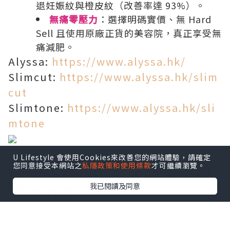
退妊娠紋與橙皮紋（改善率達 93%）。
無痛零壓力
：選擇明碼實價、無 Hard
Sell 且使用原廠正貨的美容院，真正享受無
痛減肥。
Alyssa:
https://www.alyssa.hk/
Slimcut:
https://www.alyssa.hk/slim
cut
Slimtone:
https://www.alyssa.hk/sli
mtone
U Lifestyle 會使用Cookies來改善您的網站體驗，請確定
您同意接受本網站之
私隱政策和使用條款
才可繼續瀏覽。
產後心路歷程：面對停滯期
我已閱讀及同意
的無力感
生完寶寶後，看著跟了自己好幾年的大肚
腩，真的很擔心永遠瘦不下來。面對體重