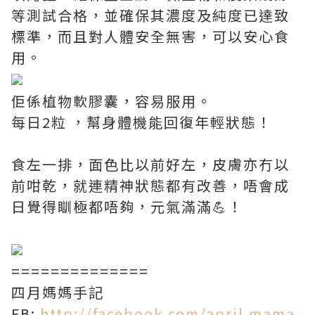
等測試合格，並確保其濃度及純度已達致
標準，而且對人體安全無害，可以安心食
用。
佢係植物軟膠囊，容易服用。
每日2粒 ，幫身體機能回復年輕狀態！
食左一排，面色比以前好左，皮膚亦冇以
前咁乾，就連精神狀態都有改善，唔會成
日覺得瞓極都唔夠，元氣滿滿💪！
==============
四月媽媽手記
FB:
http://facebook.com/april.mama