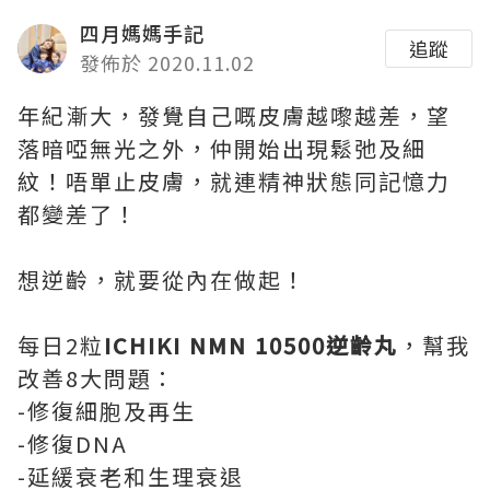
四月媽媽手記
追蹤
發佈於 2020.11.02
年紀漸大，發覺自己嘅皮膚越嚟越差，望
落暗啞無光之外，仲開始出現鬆弛及細
紋！唔單止皮膚，就連精神狀態同記憶力
都變差了！
想逆齡，就要從內在做起！
每日2粒
ICHIKI NMN 10500逆齡丸
，幫我
改善8大問題：
-修復細胞及再生
-修復DNA
-延緩衰老和生理衰退