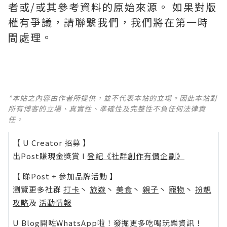
者或/或其參考資料的原始來源。 如果對版
權有爭議，請聯繫我們，我們將在第一時
間處理。
*本站之內容由作者所提供，並不代表本站的立場。因此本站對
所有博客的立場、真實性、準確性及完整性不負任何法律責
任。
【 U Creator 招募 】
出Post賺現金獎賞 l
登記《社群創作有價企劃》
【 睇Post + 參加品牌活動 】
瀏覽更多社群
打卡
丶
旅遊
丶
美食
丶
親子
丶
寵物
丶
扮靚
攻略
及
活動情報
U Blog開咗WhatsApp啦！發掘更多吃喝玩樂資訊！