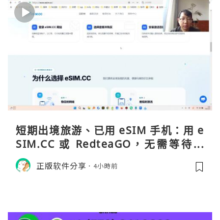
短期出境旅游、已用 eSIM 手机：用 e
SIM.CC 或 RedteaGO，无需等待收
货。需要“当地号码 + 通话短信”（如
正版软件分享
4小時前
打车、外卖、客户联络）：优先 Redt
eaGO（明确提供通话短信套餐）。长