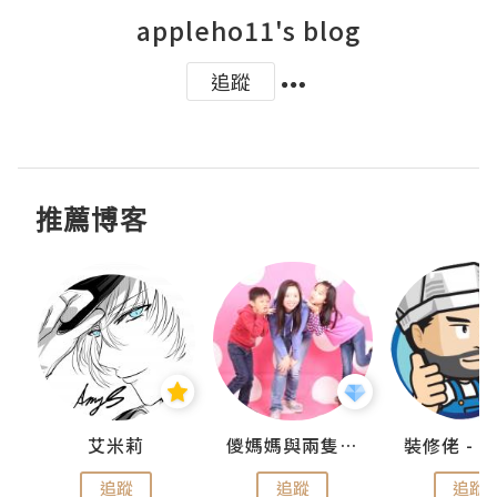
appleho11's blog
追蹤
推薦博客
點滴
艾米莉
儍媽媽與兩隻小魔怪之家
追蹤
追蹤
追蹤