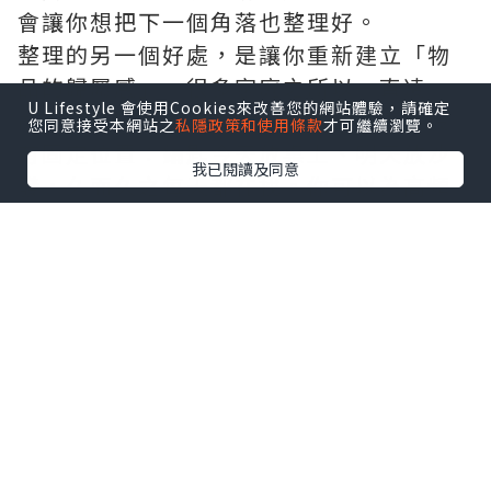
會讓你想把下一個角落也整理好。
整理的另一個好處，是讓你重新建立「物
品的歸屬感」。很多家庭之所以一直凌
U Lifestyle 會使用Cookies來改善您的網站體驗，請確定
亂，不是因為東西太多，而是因為東西沒
您同意接受本網站之
私隱政策和使用條款
才可繼續瀏覽。
有固定位置：鑰匙今天放桌上、明天放沙
我已閱讀及同意
發，久而久之每天都在找。你可以為高頻
使用物品設定「一秒回家」的位置：鑰匙
固定掛鉤、充電線固定收納盒、口罩固定
門口小籃子。這些小規則，能把生活的摩
擦感降到最低。
當然，整理到某個階段，你可能會遇到
「必須移動」的情況——例如買了新家具想
換格局、準備重新裝修、或者只是想把舊
物清空、把家變得更像你想要的樣子。這
時候，你就會發現「靠自己慢慢搬」很容