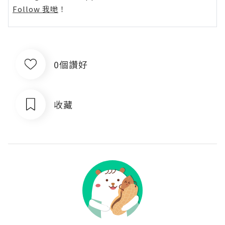
Follow 我哋
！
0個讚好
收藏