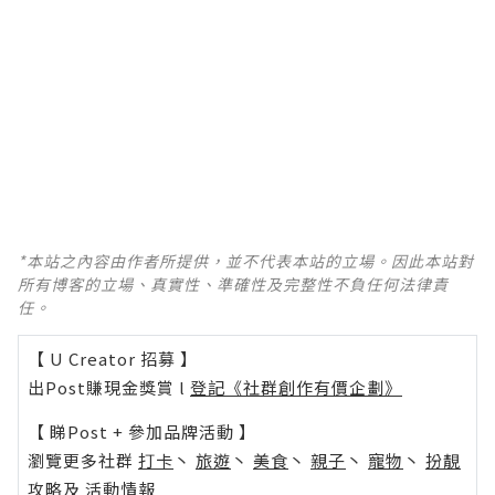
*本站之內容由作者所提供，並不代表本站的立場。因此本站對
所有博客的立場、真實性、準確性及完整性不負任何法律責
任。
【 U Creator 招募 】
出Post賺現金獎賞 l
登記《社群創作有價企劃》
【 睇Post + 參加品牌活動 】
瀏覽更多社群
打卡
丶
旅遊
丶
美食
丶
親子
丶
寵物
丶
扮靚
攻略
及
活動情報