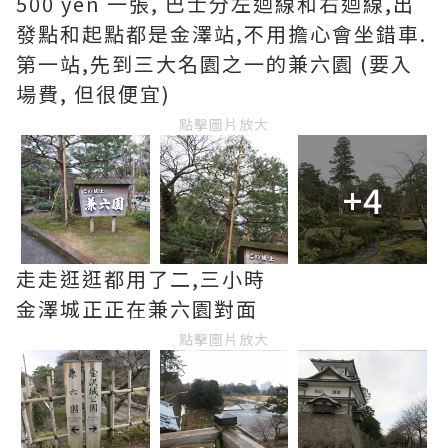
500 yen 一張, 巴士分左迴線和右迴線,出
發點和起點都是金澤站,不用擔心會坐錯車.
第一站,先到三大名園之一的兼六園 (要入
場費, 但很便宜)
點擊圖片放大
+4
走走逛逛都用了二,三小時
金澤城正正在兼六園對面
點擊圖片放大