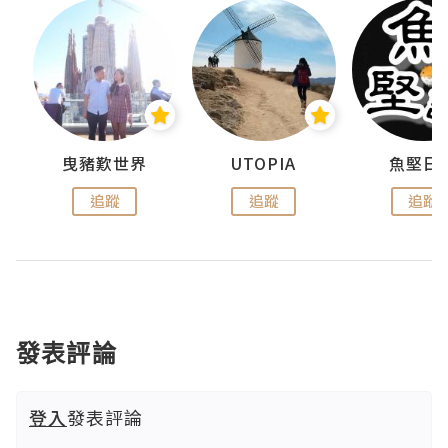
urnal
曳豬歎世界
UTOPIA
魚堅日
追蹤
追蹤
追蹤
發表評論
登入
發表評論