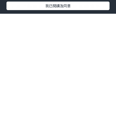
推，為了能夠防止遞交時出現各種意外，
我已閱讀及同意
所有簽證材料最好在5月中旬開始之前將材
料遞交上去。
在收到申請後，你需要申請兩份文件，即
向學校申請簽證和向入境事務處申請停留
簽證(申請停留簽證需要持有港澳通行證)。
如果沒有，他們可以同時申請港澳通行證
和“居留簽證”)。
入境證件
港澳通行證
通行證是中華人民共和國內地公安部出入
境雙程證管理局簽發的旅行證件，用於往
來香港或澳門作私人訪問、商務、培訓、
就業、就讀及其他非官方活動。
如果你已經有港澳通行證，可以忽略這部