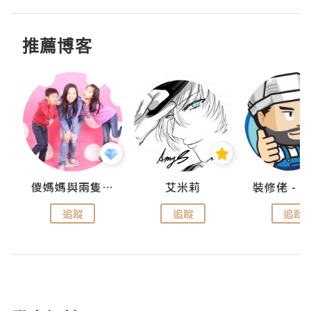
推薦博客
點滴
儍媽媽與兩隻小魔怪之家
艾米莉
追蹤
追蹤
追蹤