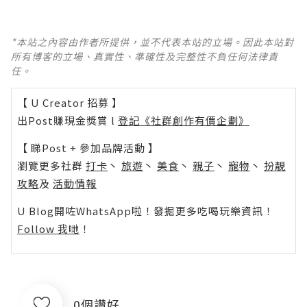
*本站之內容由作者所提供，並不代表本站的立場。因此本站對
所有博客的立場、真實性、準確性及完整性不負任何法律責
任。
【 U Creator 招募 】
出Post賺現金獎賞 l
登記《社群創作有價企劃》
【 睇Post + 參加品牌活動 】
瀏覽更多社群
打卡
丶
旅遊
丶
美食
丶
親子
丶
寵物
丶
扮靚
攻略
及
活動情報
U Blog開咗WhatsApp啦！發掘更多吃喝玩樂資訊！
Follow 我哋
！
0個讚好