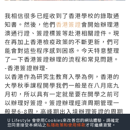
我相信很多已經收到了香港學校的錄取通
知書。然後，他們
香港簽證
會開始辦理港
澳通行證、簽證標簽等赴港相關證件。現
在再加上香港檢疫政策的不斷更新，們可
能會對這些程序感到困惑。今天特意整理
了一下香港簽證辦理的流程和常見問題。
-香港簽證辦理-
以香港作為研究生教育入學為例，香港的
大學秋季課程開學我們一般是在八月底九
月初，所以具有一定就是要在開學之前可
以辦理好簽證。簽證辦理經濟周期管理一
般是6-8周，高峰期出入境辦理簽證的周期
會延長。因此，一般至少他們需要留10周
U Lifestyle 會使用Cookies來改善您的網站體驗，請確定
您同意接受本網站之
私隱政策和使用條款
才可繼續瀏覽。
時間來辦理一些簽證。按照不同時間倒