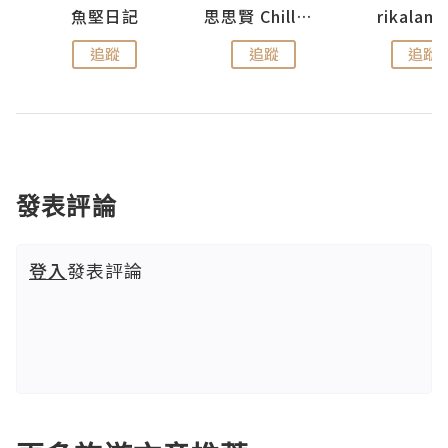
urnal
魚堅日記
思思賢 ChillMyBabe
rikala
追蹤
追蹤
追蹤
發表評論
登入
發表評論