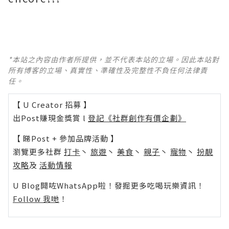
*本站之內容由作者所提供，並不代表本站的立場。因此本站對
所有博客的立場、真實性、準確性及完整性不負任何法律責
任。
【 U Creator 招募 】
出Post賺現金獎賞 l
登記《社群創作有價企劃》
【 睇Post + 參加品牌活動 】
瀏覽更多社群
打卡
丶
旅遊
丶
美食
丶
親子
丶
寵物
丶
扮靚
攻略
及
活動情報
U Blog開咗WhatsApp啦！發掘更多吃喝玩樂資訊！
Follow 我哋
！