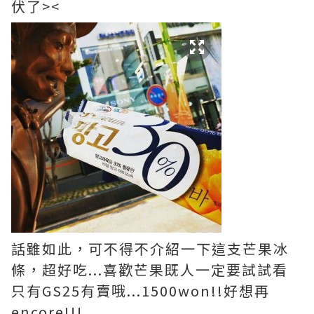
伏了><
話雖如此，可不得不介紹一下這支芒果冰
條，超好吃...喜歡芒果既人一定要試試看
只有GS25有賣哦...1500won!!好想再
encore!!!