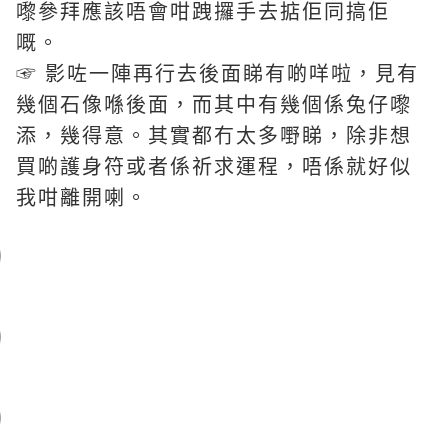
嚟參拜應該唔會咁跩攞手去掂佢同搞佢
嘅。
☞ 影咗一陣再行去後面睇有啲咩啦，見有
幾個石像喺後面，而其中有幾個係兔仔嚟
添，幾得意。其實都冇太多嘢睇，除非想
買啲護身符或者係祈求運程，唔係就好似
我咁離開喇。