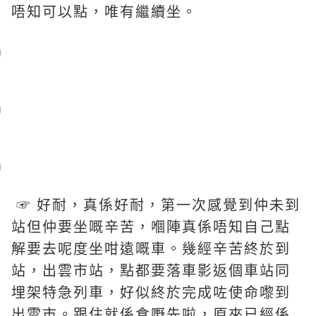
唔知可以點，唯有繼續坐。
☞ 好耐，真係好耐，第一次感覺到仲未到
站但仲要坐嘅辛苦，嗰陣真係唔知自己點
解要去呢度坐咁遠嘅車。幾經辛苦終於到
站，出雲市站，點都要落車影返個車站同
埋架特急列車，好似終於完成咗使命嚟到
出雲市。跟住就係食嘢先啦，原來已經係