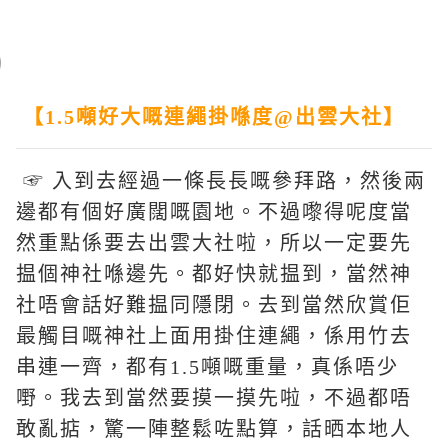
【1.5噸好大嘅連繩掛喺度@出雲大社】
☞ 入到去經過一條長長嘅參拜路，然後兩
邊都有個好廣闊嘅園地。不過嚟得呢度當
然重點係要去出雲大社啦，所以一定要先
揾個神社喺邊先。都好快就揾到，當然神
社唔會話好難揾同隱閉。去到當然欣賞佢
最觸目嘅神社上面用掛住連繩，係用竹去
串連一齊，都有1.5噸嘅重量，真係唔少
嘢。我去到當然要摸一摸先啦，不過都唔
敢亂掂，驚一陣整鬆咗點算，話晒本地人