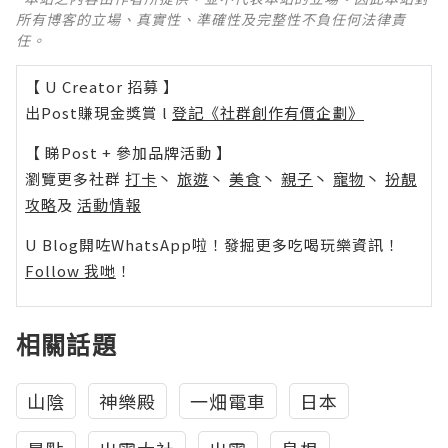
所有博客的立場、真實性、準確性及完整性不負任何法律責
任。
【 U Creator 招募 】
出Post賺現金獎賞 l
登記《社群創作有價企劃》
【 睇Post + 參加品牌活動 】
瀏覽更多社群
打卡
丶
旅遊
丶
美食
丶
親子
丶
寵物
丶
扮靚
攻略
及
活動情報
U Blog開咗WhatsApp啦！發掘更多吃喝玩樂資訊！
Follow 我哋
！
相關話題
山陰
神樂殿
一畑電車
日本