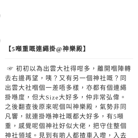
【5噸重嘅連繩掛@神樂殿】
☞ 初初以為出雲大社得咁多，離開嗰陣轉
去右邊再望，咦？又有另一個神社嘅？同
出雲大社嗰個一差唔多樣，亦都有個連繩
掛喺度，但大Size大好多，仲非常弘偉。
之後翻查後原來呢個叫神樂殿，氣勢非同
凡響，就連掛喺神社嘅都大好多，有5噸
重，感覺呢個神社好似大佬，把守住整個
神社領域。見到有啲人都揸車入嚟，入去