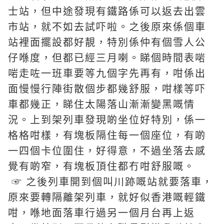
士站，但中途發現有鐵路係可以返去出雲
市站，就不如去試吓啦。之後原來係個車
站裡面擺設都好靚，特別係仲有個雪人公
仔喺度，但都已經三月喇。睇個時間表啱
啱走咗一班車要等九個字先再有，咁係出
面慢慢行陣街散個步都幾舒服，咁樣等吓
車都幾正，睇住太陽落山漸漸變黑嘅情
況。上到架列車發現啲坐位好特別，係一
格格咁樣，有塊板隔住每一個座位，有啲
一四個卡位圍住，好得意，不過坐落去感
覺有啲窄，有塊板頂住都冇咁舒服嘅。
☞ 之後列車開到個叫川跡嘅站就要落車，
原來要轉隔離架列車，就好似香港嘅輕鐵
咁，喺地面落車行過另一個月台再上返