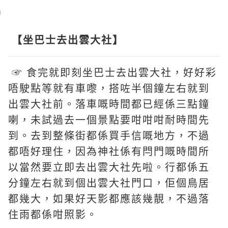
【坐巴士去出雲大社】
☞ 食完就即刻坐巴士去出雲大社，好好彩
唔駛點等就有車嚟，搭咗半個鐘左右就到
出雲大社前。落車嘅時間都已經係三點鐘
喇，未試過去一個景點要咁咁咁耐時間先
到。去到整條街都係買手信嘅地方，不過
都唔好理住，因為神社係有閂門嘅時間所
以當然要立即去出雲大社先啦。行都係五
分鐘左右就到個出雲大社門口，佢個鳥居
都幾大，如果好天影都應該幾靚，不過落
住雨都係咁照影。