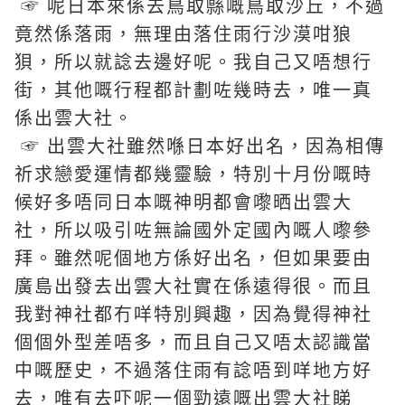
☞ 呢日本來係去鳥取縣嘅鳥取沙丘，不過
竟然係落雨，無理由落住雨行沙漠咁狼
狽，所以就諗去邊好呢。我自己又唔想行
街，其他嘅行程都計劃咗幾時去，唯一真
係出雲大社。
☞ 出雲大社雖然喺日本好出名，因為相傳
祈求戀愛運情都幾靈驗，特別十月份嘅時
候好多唔同日本嘅神明都會嚟晒出雲大
社，所以吸引咗無論國外定國內嘅人嚟參
拜。雖然呢個地方係好出名，但如果要由
廣島出發去出雲大社實在係遠得很。而且
我對神社都冇咩特別興趣，因為覺得神社
個個外型差唔多，而且自己又唔太認識當
中嘅歷史，不過落住雨有諗唔到咩地方好
去，唯有去吓呢一個勁遠嘅出雲大社睇