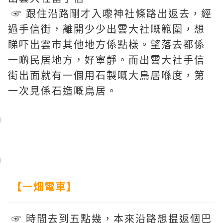
☞ 跟住沿路剛才入嚟神社條路出返去，經
過手信街，離開少少出雲大社嘅範圍，想
睇吓出雲市其他地方係點樣。望落去都係
一啲民居地方，好寧靜。而出雲大社手信
街出面就有一個用石製嘅大鳥居喺度，第
一次見係石造嘅鳥居。
【一畑電車】
☞ 時間去到五點幾，本來沿路想揾返個巴