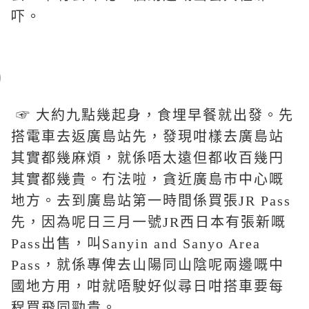
吓。
☞ 大約九點幾起身，食埋早餐就出發。先
搭電車去返廣島站先，發現咁樣去廣島站
其實都幾麻煩，就係唔太遠但都收百幾円
其實都幾貴。冇法啦，貪近廣島市中心嘅
地方。去到廣島站第一時間係買張JR Pass
先，因為呢日三月一號JR西日本有張新嘅
Pass出售，叫Sanyin and Sanyo Area
Pass，就係專俾去山陽同山陰呢兩邊嘅中
國地方用，咁就唔駛好似尋日咁搭車要每
程買飛同勁貴。