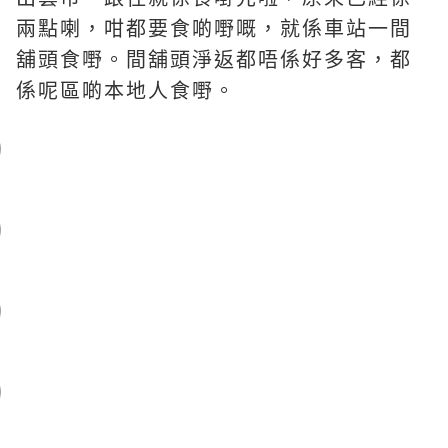
兩點喇，咁都要食啲嘢嘅，就係車站一間
舖頭食嘢。間舖頭淨返都唔係好多客，都
係呢區啲本地人食嘢。