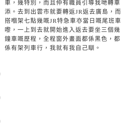
車，幾特別，而且仲有職員引導我哋轉車
添。去到出雲市就要轉返JR返去廣島，而
搭嗰架七點幾嘅JR特急車亦當日嘅尾班車
嚟，一上到去就開始進入返去要坐三個幾
鐘車嘅歷程，全程窗外畫面都係黑色，都
係有架列車行，我就有我自己瞓。