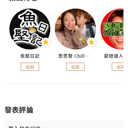
urnal
魚堅日記
思思賢 ChillMyBabe
追蹤
追蹤
追蹤
發表評論