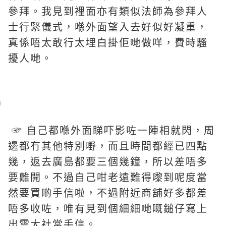
參拜。我見到裡面亦有類似法師為參拜人
士行緊儀式，喺外面望入去好似好凝重，
真係唔太敢行太埋白掛佢哋做咩，費時騷
擾人哋。
☞ 自己都喺外面睇吓影咗一陣相就閃，周
邊都冇其他特別嘢，而且時間都經已四點
幾，返去廣島都要三個幾鐘，所以差唔多
要離開。不過自己咁老遠難得嚟到呢度當
然要買啲手信啦，不過附近商舖好多都差
唔多收咗，唯有見到個細細哋嘅鎚仔寫上
出雲大社當手信。