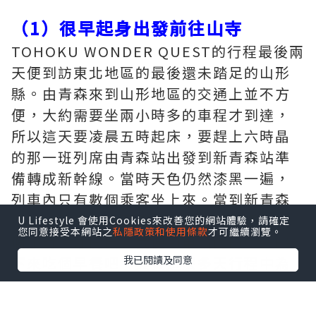
（1）很早起身出發前往山寺
TOHOKU WONDER QUEST的行程最後兩
天便到訪東北地區的最後還未踏足的山形
縣。由青森來到山形地區的交通上並不方
便，大約需要坐兩小時多的車程才到達，
所以這天要凌晨五時起床，要趕上六時晶
的那一班列席由青森站出發到新青森站準
備轉成新幹線。當時天色仍然漆黑一遍，
列車內只有數個乘客坐上來。當到新青森
站時，發覺我需要搭的新幹線列車還有一
U Lifestyle 會使用Cookies來改善您的網站體驗，請確定
您同意接受本網站之
私隱政策和使用條款
才可繼續瀏覽。
個小時多才開出。我便到車站內的CAFE坐
我已閱讀及同意
下來吃個早餐吧。其實這麼多天行程中為
了趕上行程，很少真的機會能夠慢慢坐下
來慢嘗早餐，對我來說這樣有點奢侈吧！