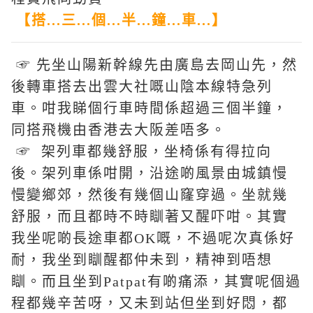
【搭...三...個...半...鐘...車...】
☞ 先坐山陽新幹線先由廣島去岡山先，然
後轉車搭去出雲大社嘅山陰本線特急列
車。咁我睇個行車時間係超過三個半鐘，
同搭飛機由香港去大阪差唔多。
☞ 架列車都幾舒服，坐椅係有得拉向
後。架列車係咁開，沿途啲風景由城鎮慢
慢變鄉郊，然後有幾個山窿穿過。坐就幾
舒服，而且都時不時瞓著又醒吓咁。其實
我坐呢啲長途車都OK嘅，不過呢次真係好
耐，我坐到瞓醒都仲未到，精神到唔想
瞓。而且坐到Patpat有啲痛添，其實呢個過
程都幾辛苦呀，又未到站但坐到好悶，都