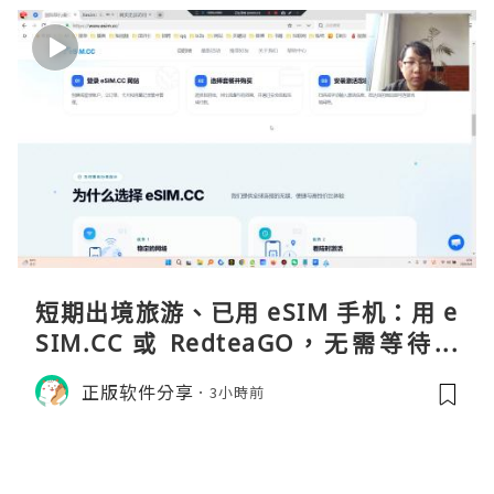
短期出境旅游、已用 eSIM 手机：用 e
SIM.CC 或 RedteaGO，无需等待收
货。需要“当地号码 + 通话短信”（如
正版软件分享
3小時前
打车、外卖、客户联络）：优先 Redt
eaGO（明确提供通话短信套餐）。长