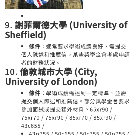
9.
謝菲爾德大學 (University of
Sheffield)
條件
：通常要求學術成績良好，需提交
個人陳述和推薦信。某些獎學金會考慮申請
者的財務狀況。
10.
倫敦城市大學 (City,
University of London)
條件
：學術成績需達到一定標準，並需
提交個人陳述和推薦信。部分獎學金會要求
參加面試或提交額外材料。
65xr90
/
75xr70
/
75xr90
/
85xr70
/
85xr90
/
43c655
/
43p755
/
50c655
/
50c755
/
50p755
/