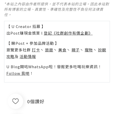
*本站之內容由作者所提供，並不代表本站的立場。因此本站對
所有博客的立場、真實性、準確性及完整性不負任何法律責
任。
【 U Creator 招募 】
出Post賺現金獎賞 l
登記《社群創作有價企劃》
【 睇Post + 參加品牌活動 】
瀏覽更多社群
打卡
丶
旅遊
丶
美食
丶
親子
丶
寵物
丶
扮靚
攻略
及
活動情報
U Blog開咗WhatsApp啦！發掘更多吃喝玩樂資訊！
Follow 我哋
！
0個讚好