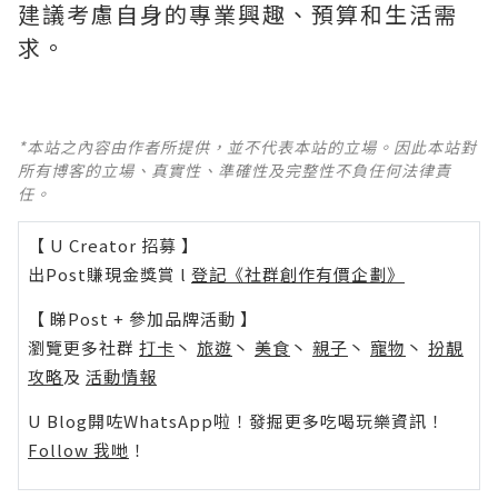
建議考慮自身的專業興趣、預算和生活需
求。
*本站之內容由作者所提供，並不代表本站的立場。因此本站對
所有博客的立場、真實性、準確性及完整性不負任何法律責
任。
【 U Creator 招募 】
出Post賺現金獎賞 l
登記《社群創作有價企劃》
【 睇Post + 參加品牌活動 】
瀏覽更多社群
打卡
丶
旅遊
丶
美食
丶
親子
丶
寵物
丶
扮靚
攻略
及
活動情報
U Blog開咗WhatsApp啦！發掘更多吃喝玩樂資訊！
Follow 我哋
！