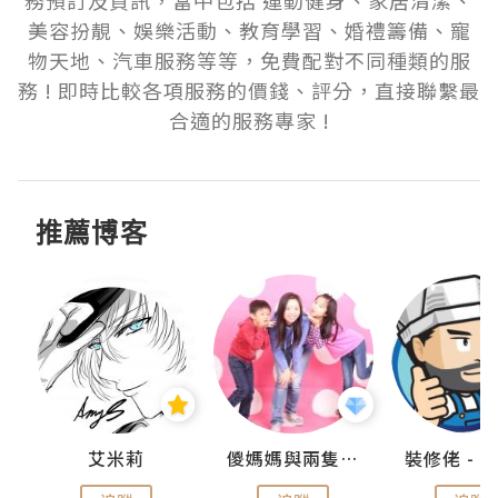
務預訂及資訊，當中包括 運動健身、家居清潔、
美容扮靚、娛樂活動、教育學習、婚禮籌備、寵
物天地、汽車服務等等，免費配對不同種類的服
務 ! 即時比較各項服務的價錢、評分，直接聯繫最
合適的服務專家 !
推薦博客
點滴
艾米莉
儍媽媽與兩隻小魔怪之家